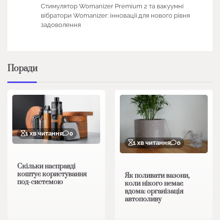
Стимулятор Womanizer Premium 2 та вакуумні
вібратори Womanizer: інновації для нового рівня
задоволення
Поради
1 хв читання
0
1 хв читання
0
Скільки насправді
коштує користування
Як поливати вазони,
под-системою
коли нікого немає
вдома: організація
автополиву