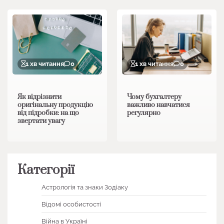
1 хв читання
0
1 хв читання
0
Як відрізнити
Чому бухгалтеру
оригінальну продукцію
важливо навчатися
від підробки: на що
регулярно
звертати увагу
Категорії
Астрологія та знаки Зодіаку
Відомі особистості
Війна в Україні