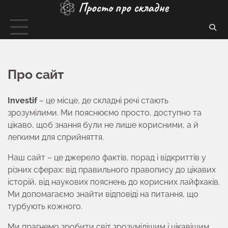
Просто про складне
Перейти
до
вмісту
Про сайт
Investif
– це місце, де складні речі стають
зрозумілими. Ми пояснюємо просто, доступно та
цікаво, щоб знання були не лише корисними, а й
легкими для сприйняття.
Наш сайт – це джерело фактів, порад і відкриттів у
різних сферах: від правильного правопису до цікавих
історій, від наукових пояснень до корисних лайфхаків.
Ми допомагаємо знайти відповіді на питання, що
турбують кожного.
Ми прагнемо зробити світ зрозумілішим і цікавішим