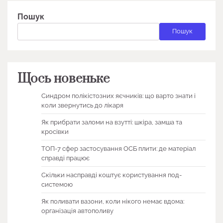
Пошук
Пошук
Щось новеньке
Синдром полікістозних яєчників: що варто знати і
коли звернутись до лікаря
Як прибрати заломи на взутті: шкіра, замша та
кросівки
ТОП-7 сфер застосування ОСБ плити: де матеріал
справді працює
Скільки насправді коштує користування под-
системою
Як поливати вазони, коли нікого немає вдома:
організація автополиву