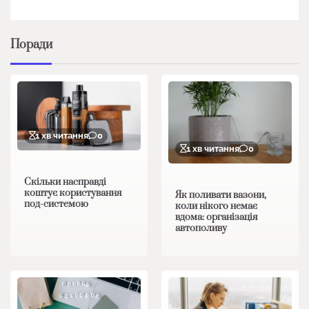
Поради
1 хв читання
0
1 хв читання
0
Скільки насправді
коштує користування
Як поливати вазони,
под-системою
коли нікого немає
вдома: організація
автополиву