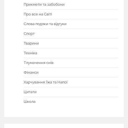
Прикмети та забобони
Про все на Світі
Слова подяки та відгуки
Спорт
Тварини
Техніка
Тлумачення снів
Фінанси
Харчування: Їжа та Напої
Цитати
Школа