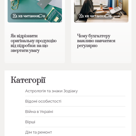
1 хв читання
0
1 хв читання
0
Як відрізнити
Чому бухгалтеру
оригінальну продукцію
важливо навчатися
від підробки: на що
регулярно
звертати увагу
Категорії
Астрологія та знаки Зодіаку
Відомі особистості
Війна в Україні
Вірші
Дім та ремонт