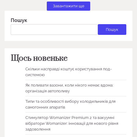
Завантажити ще
Пошук
Пошук
Щось новеньке
Скільки насправді коштує користування под-
системою
Як поливати вазони, коли нікого немає вдома:
організація автополиву
Типи та особливості вибору холодильників для
самогонних апаратів
Стимулятор Womanizer Premium 2 та вакуумні
вібратори Womanizer: інновації для нового рівня
задоволення