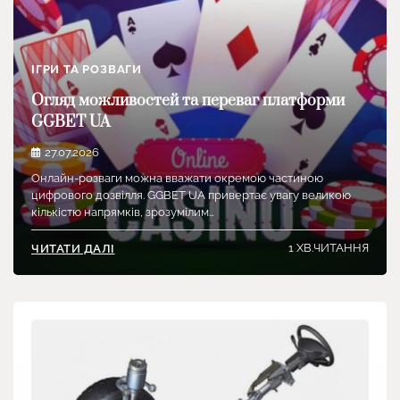
ІГРИ ТА РОЗВАГИ
Огляд можливостей та переваг платформи
GGBET UA
27.07.2026
Онлайн-розваги можна вважати окремою частиною
цифрового дозвілля. GGBET UA привертає увагу великою
кількістю напрямків, зрозумілим…
1 ХВ.ЧИТАННЯ
ЧИТАТИ ДАЛІ