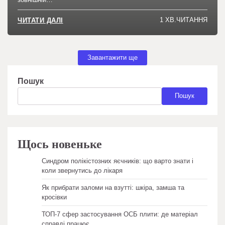
1 ХВ.ЧИТАННЯ
ЧИТАТИ ДАЛІ
Завантажити ще
Пошук
Пошук
Щось новеньке
Синдром полікістозних яєчників: що варто знати і
коли звернутись до лікаря
Як прибрати заломи на взутті: шкіра, замша та
кросівки
ТОП-7 сфер застосування ОСБ плити: де матеріал
справді працює