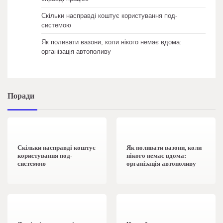
Скільки насправді коштує користування под-
системою
Як поливати вазони, коли нікого немає вдома:
організація автополиву
Поради
1 хв читання
0
1 хв читання
0
Скільки насправді коштує
Як поливати вазони, коли
користування под-
нікого немає вдома:
системою
організація автополиву
1 хв читання
0
1 хв читання
0