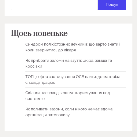
Пошук
Щось новеньке
Синдром полікістозних яєчників: що варто знати і
коли звернутись до лікаря
Як прибрати заломи на взутті: шкіра, замша та
кросівки
ТОП-7 сфер застосування ОСБ плити: де матеріал
справді працює
Скільки насправді коштує користування под-
системою
Як поливати вазони, коли нікого немає вдома:
організація автополиву