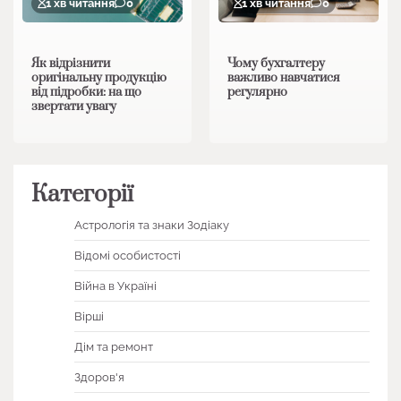
1 хв читання
0
1 хв читання
0
Як відрізнити
Чому бухгалтеру
оригінальну продукцію
важливо навчатися
від підробки: на що
регулярно
звертати увагу
Категорії
Астрологія та знаки Зодіаку
Відомі особистості
Війна в Україні
Вірші
Дім та ремонт
Здоров'я