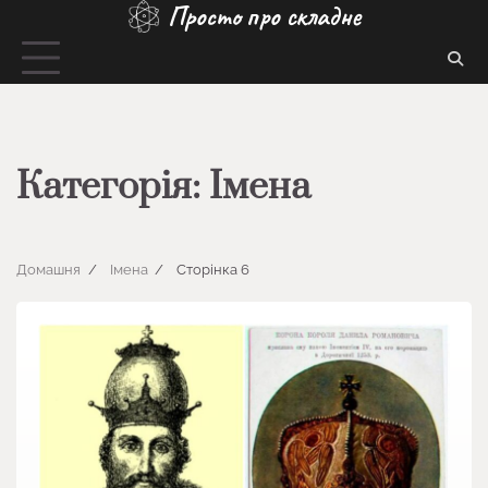
Просто про складне
Перейти
до
вмісту
Категорія:
Імена
Домашня
Імена
Сторінка 6