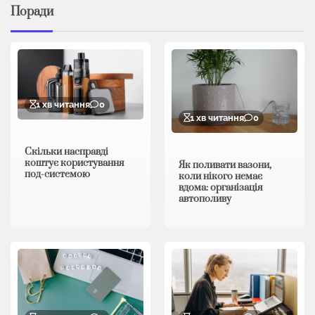
Поради
1 хв читання
0
1 хв читання
0
Скільки насправді
коштує користування
Як поливати вазони,
под-системою
коли нікого немає
вдома: організація
автополиву