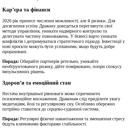
Кар’єра та фінанси
2026 рік принесе численні можливості, але й ризики. Для
досягнення успіху Дракону доведеться переглянути свої
методи управління, уникати надмірного контролю та
делегувати частину повноважень. У бізнесі варто уникати
конфліктів і дотримуватися стратегічного підходу. Інвестиції у
нові проєкти можуть бути успішними, якщо будуть добре
прораховані.
Порада:
Обирайте партнерів ретельно, уникайте
необґрунтованого ризику, дійте помірковано, попри спокусу
імпульсивних рішень.
Здоров’я та емоційний стан
Нестача внутрішньої рівноваги може спричинити
психоемоційне виснаження. Драконам слід приділити увагу
медитаціям, йозі та регулярному сну. Особливо обережно
потрібно ставитися до серцево-судинної системи.
Порада:
Регулярні фізичні навантаження та зменшення стресу
будуть ключовими факторами стабільності.