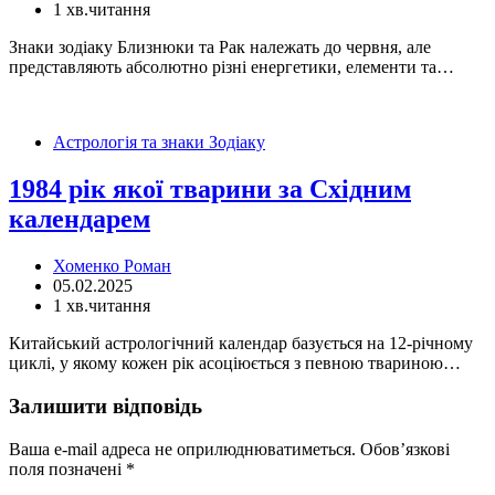
1 хв.читання
Знаки зодіаку Близнюки та Рак належать до червня, але
представляють абсолютно різні енергетики, елементи та…
Астрологія та знаки Зодіаку
1984 рік якої тварини за Східним
календарем
Хоменко Роман
05.02.2025
1 хв.читання
Китайський астрологічний календар базується на 12-річному
циклі, у якому кожен рік асоціюється з певною твариною…
Залишити відповідь
Ваша e-mail адреса не оприлюднюватиметься.
Обов’язкові
поля позначені
*