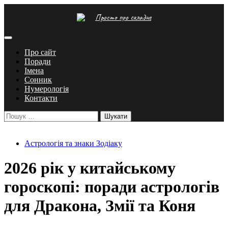
Перейти
Просто про складне
до
вмісту
Про сайт
Поради
Імена
Сонник
Нумерологія
Контакти
Пошук:
Астрологія та знаки Зодіаку
2026 рік у китайському
гороскопі: поради астрологів
для Дракона, Змії та Коня