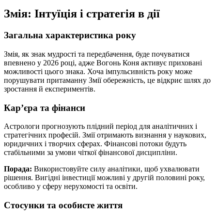
Змія: Інтуїція і стратегія в дії
Загальна характеристика року
Змія, як знак мудрості та передбачення, буде почуватися
впевнено у 2026 році, адже Вогонь Коня активує приховані
можливості цього знака. Хоча імпульсивність року може
порушувати притаманну Змії обережність, це відкриє шлях до
зростання й експериментів.
Кар’єра та фінанси
Астрологи прогнозують плідний період для аналітичних і
стратегічних професій. Змії отримають визнання у наукових,
юридичних і творчих сферах. Фінансові потоки будуть
стабільними за умови чіткої фінансової дисципліни.
Порада:
Використовуйте силу аналітики, щоб ухвалювати
рішення. Вигідні інвестиції можливі у другій половині року,
особливо у сферу нерухомості та освіти.
Стосунки та особисте життя