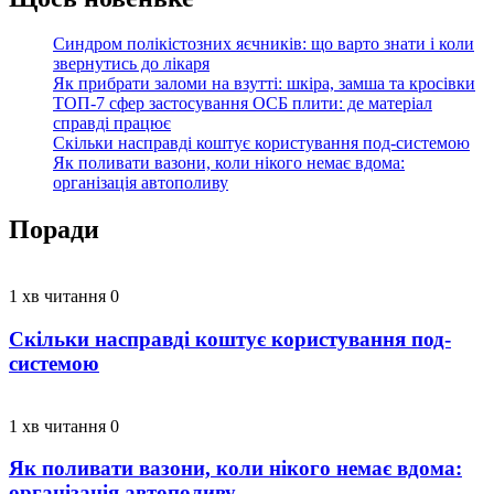
Синдром полікістозних яєчників: що варто знати і коли
звернутись до лікаря
Як прибрати заломи на взутті: шкіра, замша та кросівки
ТОП-7 сфер застосування ОСБ плити: де матеріал
справді працює
Скільки насправді коштує користування под-системою
Як поливати вазони, коли нікого немає вдома:
організація автополиву
Поради
1 хв читання
0
Скільки насправді коштує користування под-
системою
1 хв читання
0
Як поливати вазони, коли нікого немає вдома:
організація автополиву