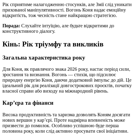
Рік сприятиме налагодженню стосунків, але Змії слід уникати
прихованої маніпулятивності. Вогонь Коня надає емоційну
відкритість, тож чесність стане найкращою стратегією.
Порада:
Слухайте інтуїцію, але будьте відкритими до
конструктивного діалогу.
Кінь: Рік тріумфу та викликів
Загальна характеристика року
Для Коня, як правлячого знака 2026 року, настає період сили,
зростання та визнання. Вогонь — стихія, що підсилює
природну енергію Коня, даючи додатковий імпульс до дій. Це
ідеальний рік для реалізації довгострокових проєктів, початку
власної справи або виходу на міжнародний рівень.
Кар’єра та фінанси
Висока продуктивність та харизма дозволять Коням досягати
нових вершин у кар’єрі. Проте надмірна впевненість може
призвести до помилок. Особливо успішною буде перша
половина року, коли слід активно просувати свої ініціативи.