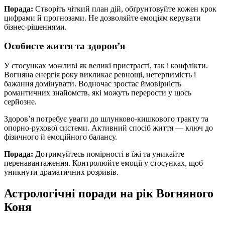
Порада:
Створіть чіткий план дій, обґрунтовуйте кожен крок
цифрами й прогнозами. Не дозволяйте емоціям керувати
бізнес-рішеннями.
Особисте життя та здоров’я
У стосунках можливі як великі пристрасті, так і конфлікти.
Вогняна енергія року викликає ревнощі, нетерпимість і
бажання домінувати. Водночас зростає ймовірність
романтичних знайомств, які можуть перерости у щось
серйозне.
Здоров’я потребує уваги до шлунково-кишкового тракту та
опорно-рухової системи. Активний спосіб життя — ключ до
фізичного й емоційного балансу.
Порада:
Дотримуйтесь помірності в їжі та уникайте
перенавантаження. Контролюйте емоції у стосунках, щоб
уникнути драматичних розривів.
Астрологічні поради на рік Вогняного
Коня