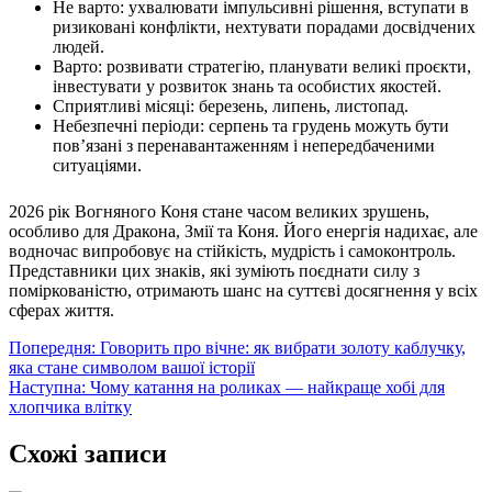
Не варто: ухвалювати імпульсивні рішення, вступати в
ризиковані конфлікти, нехтувати порадами досвідчених
людей.
Варто: розвивати стратегію, планувати великі проєкти,
інвестувати у розвиток знань та особистих якостей.
Сприятливі місяці: березень, липень, листопад.
Небезпечні періоди: серпень та грудень можуть бути
пов’язані з перенавантаженням і непередбаченими
ситуаціями.
2026 рік Вогняного Коня стане часом великих зрушень,
особливо для Дракона, Змії та Коня. Його енергія надихає, але
водночас випробовує на стійкість, мудрість і самоконтроль.
Представники цих знаків, які зуміють поєднати силу з
поміркованістю, отримають шанс на суттєві досягнення у всіх
сферах життя.
Навігація
Попередня:
Говорить про вічне: як вибрати золоту каблучку,
яка стане символом вашої історії
записів
Наступна:
Чому катання на роликах — найкраще хобі для
хлопчика влітку
Схожі записи