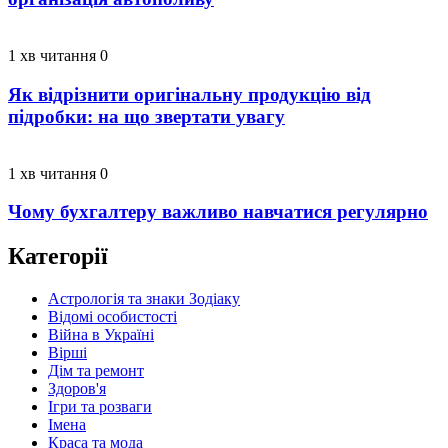
1 хв читання
0
Як відрізнити оригінальну продукцію від
підробки: на що звертати увагу
1 хв читання
0
Чому бухгалтеру важливо навчатися регулярно
Категорії
Астрологія та знаки Зодіаку
Відомі особистості
Війна в Україні
Вірші
Дім та ремонт
Здоров'я
Ігри та розваги
Імена
Краса та мода