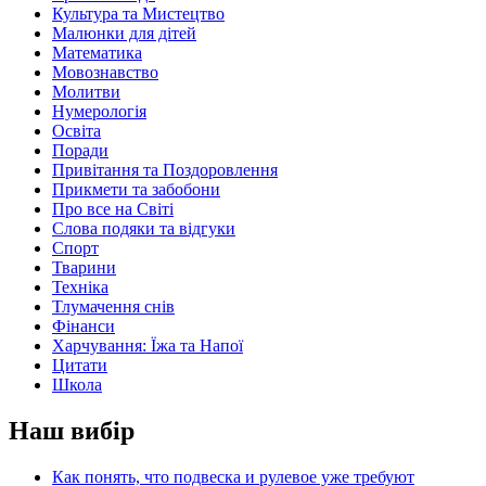
Культура та Мистецтво
Малюнки для дітей
Математика
Мовознавство
Молитви
Нумерологія
Освіта
Поради
Привітання та Поздоровлення
Прикмети та забобони
Про все на Світі
Слова подяки та відгуки
Спорт
Тварини
Техніка
Тлумачення снів
Фінанси
Харчування: Їжа та Напої
Цитати
Школа
Наш вибір
Как понять, что подвеска и рулевое уже требуют