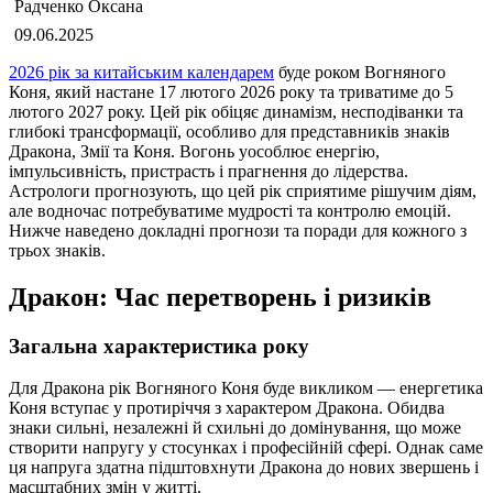
Радченко Оксана
09.06.2025
2026 рік за китайським календарем
буде роком Вогняного
Коня, який настане 17 лютого 2026 року та триватиме до 5
лютого 2027 року. Цей рік обіцяє динамізм, несподіванки та
глибокі трансформації, особливо для представників знаків
Дракона, Змії та Коня. Вогонь уособлює енергію,
імпульсивність, пристрасть і прагнення до лідерства.
Астрологи прогнозують, що цей рік сприятиме рішучим діям,
але водночас потребуватиме мудрості та контролю емоцій.
Нижче наведено докладні прогнози та поради для кожного з
трьох знаків.
Дракон: Час перетворень і ризиків
Загальна характеристика року
Для Дракона рік Вогняного Коня буде викликом — енергетика
Коня вступає у протиріччя з характером Дракона. Обидва
знаки сильні, незалежні й схильні до домінування, що може
створити напругу у стосунках і професійній сфері. Однак саме
ця напруга здатна підштовхнути Дракона до нових звершень і
масштабних змін у житті.