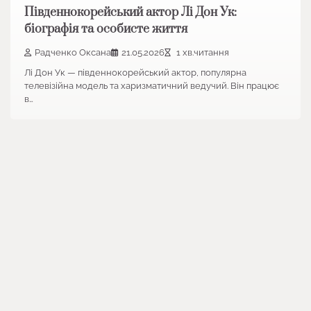
Південнокорейський актор Лі Дон Ук:
біографія та особисте життя
Радченко Оксана
21.05.2026
1 хв.читання
Лі Дон Ук — південнокорейський актор, популярна
телевізійна модель та харизматичний ведучий. Він працює
в…