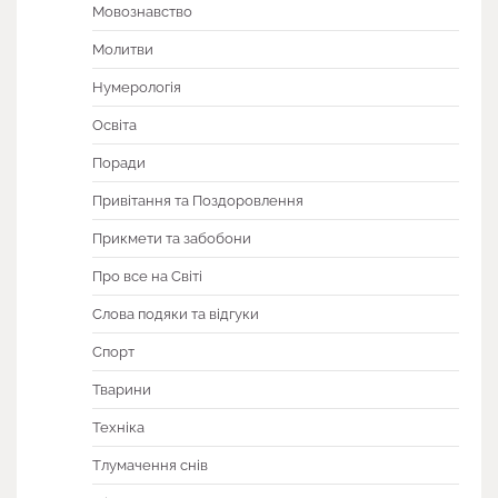
Мовознавство
Молитви
Нумерологія
Освіта
Поради
Привітання та Поздоровлення
Прикмети та забобони
Про все на Світі
Слова подяки та відгуки
Спорт
Тварини
Техніка
Тлумачення снів