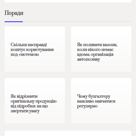
Поради
1 хв читання
0
1 хв читання
0
Скільки насправді
Як поливати вазони,
коштує користування
коли нікого немає
под-системою
вдома: організація
автополиву
1 хв читання
0
1 хв читання
0
Як відрізнити
Чому бухгалтеру
оригінальну продукцію
важливо навчатися
від підробки: на що
регулярно
звертати увагу