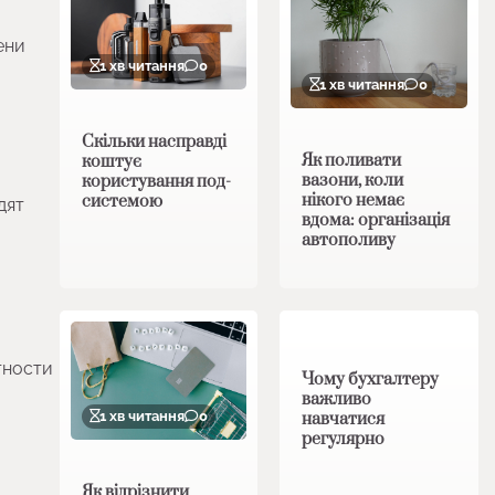
ени
1 хв читання
0
1 хв читання
0
Скільки насправді
Як поливати
коштує
вазони, коли
користування под-
нікого немає
системою
дят
вдома: організація
автополиву
1 хв читання
0
тности
Чому бухгалтеру
важливо
1 хв читання
0
навчатися
регулярно
Як відрізнити