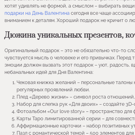
хотят удивлять не формой, а смыслом – выбирать вещ
подарки на День Валентина
сегодня все чаще ассоциир
вниманием к деталям. Хороший подарок не кричит о люб
Дюжина уникальных презентов, ко
Оригинальный подарок – это не обязательно что-то сл
чувствуется мысль о человеке и его привычках. Перед т
эмоции должен вызвать этот подарок – уют, радость,
небанальных идей для Дня Валентина:
Чековая книжка желаний – персональные талоны н
регулярных проявлений любви.
Плед «Дерево жизни» – символ роста отношений, 
Набор для слепка рук «Для двоих» – создайте 3D-
Фотоальбом «Our love story» – пространство для 
Карты Таро лимитированной серии – для совмест
Аффирмационные карточки – набор позитивных у
Пазл с романтической темой – 500 элементов для