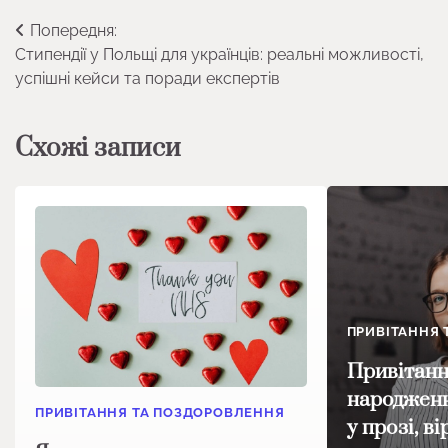
Навігація
Попередня:
Стипендії у Польщі для українців: реальні можливості,
записів
успішні кейси та поради експертів
Схожі записи
ПРИВІТАННЯ
Привітанн
народженн
ПРИВІТАННЯ ТА ПОЗДОРОВЛЕННЯ
у прозі, в