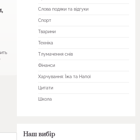
,
Слова подяки та відгуки
Спорт
Тварини
Техніка
зить
Тлумачення снів
е
Фінанси
Харчування: Їжа та Напої
Цитати
Школа
Наш вибір