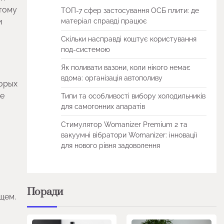
тому
ТОП-7 сфер застосування ОСБ плити: де
и
матеріал справді працює
Скільки насправді коштує користування
под-системою
Як поливати вазони, коли нікого немає
вдома: організація автополиву
торых
ие
Типи та особливості вибору холодильників
для самогонних апаратів
Стимулятор Womanizer Premium 2 та
вакуумні вібратори Womanizer: інновації
для нового рівня задоволення
Поради
щем.