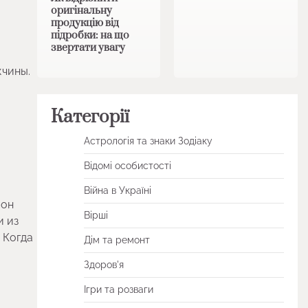
оригінальну
продукцію від
підробки: на що
звертати увагу
жчины.
Категорії
Астрологія та знаки Зодіаку
Відомі особистості
Війна в Україні
 он
Вірші
и из
 Когда
Дім та ремонт
Здоров'я
Ігри та розваги