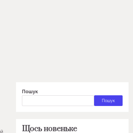
Пошук
Пошук
Щось новеньке
ей