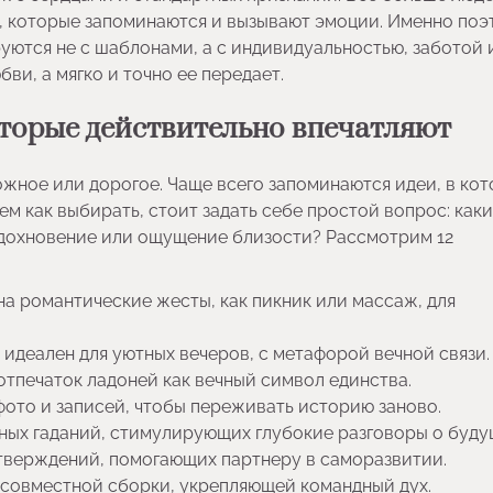
и, которые запоминаются и вызывают эмоции. Именно поэ
уются не с шаблонами, а с индивидуальностью, заботой 
ви, а мягко и точно ее передает.
торые действительно впечатляют
ожное или дорогое. Чаще всего запоминаются идеи, в ко
ем как выбирать, стоит задать себе простой вопрос: как
 вдохновение или ощущение близости? Рассмотрим 12
а романтические жесты, как пикник или массаж, для
идеален для уютных вечеров, с метафорой вечной связи.
отпечаток ладоней как вечный символ единства.
фото и записей, чтобы переживать историю заново.
ных гаданий, стимулирующих глубокие разговоры о буду
тверждений, помогающих партнеру в саморазвитии.
 совместной сборки, укрепляющей командный дух.