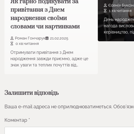
Як гарно подякувати за
Єсенія Буксін
привітання з Днем
1 хв.читання
народження своїми
День народжен
словами чи картинками
нагода вислови
керівництво, пі
Роман Гончарук
21.02.2025
0 хв.читання
Отримувати привітання з Днем
народження завжди приємно, адже це
знак уваги та теплих почуттів від…
Залишити відповідь
Ваша e-mail адреса не оприлюднюватиметься.
Обов’язк
Коментар
*