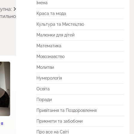
Імена
упна:
Краса та мода
стильно
Культура та Мистецтво
Малюнки для дітей
Математика
Мовознавство
Молитви
Нумерологія
Освіта
Поради
Привітання та Поздоровлення
Прикмети та забобони
НЯ
Про все на Світі