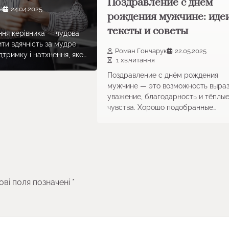
Поздравление с днём
а
24.04.2025
рождения мужчине: идеи
тексты и советы
ня керівника — чудова
ти вдячність за мудре
Роман Гончарук
22.05.2025
дтримку і натхнення, яке…
1 хв.читання
Поздравление с днём рождения
мужчине — это возможность выра
уважение, благодарность и тёплы
чувства. Хорошо подобранные…
ові поля позначені
*