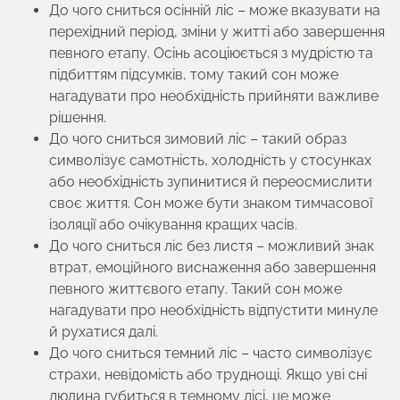
До чого сниться осінній ліс – може вказувати на
перехідний період, зміни у житті або завершення
певного етапу. Осінь асоціюється з мудрістю та
підбиттям підсумків, тому такий сон може
нагадувати про необхідність прийняти важливе
рішення.
До чого сниться зимовий ліс – такий образ
символізує самотність, холодність у стосунках
або необхідність зупинитися й переосмислити
своє життя. Сон може бути знаком тимчасової
ізоляції або очікування кращих часів.
До чого сниться ліс без листя – можливий знак
втрат, емоційного виснаження або завершення
певного життєвого етапу. Такий сон може
нагадувати про необхідність відпустити минуле
й рухатися далі.
До чого сниться темний ліс – часто символізує
страхи, невідомість або труднощі. Якщо уві сні
людина губиться в темному лісі, це може