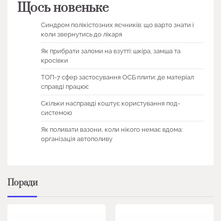
Щось новеньке
Синдром полікістозних яєчників: що варто знати і
коли звернутись до лікаря
Як прибрати заломи на взутті: шкіра, замша та
кросівки
ТОП-7 сфер застосування ОСБ плити: де матеріал
справді працює
Скільки насправді коштує користування под-
системою
Як поливати вазони, коли нікого немає вдома:
організація автополиву
Поради
1 хв читання
0
1 хв читання
0