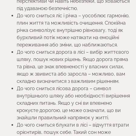
перспективи чи навіть небезпеки, що ховаються
під удаваною безпечністю.
До чого сниться ліс і річка – уособлює гармонію,
плин життя та можливість очищення. Спокійна
річка символізує внутрішню рівновагу, тоді як
бурхливий потік може натякати на емоційні
переживання або зміни, що наближаються.
До чого сниться дорога в лісі – вибір життєвого
шляху, пошук нових рішень. Якщо дорога пряма
та рівна, це знак впевненості у власних силах,
якщо ж звивиста або заросла – можливо, вам
складно визначитися з важливим рішенням.
До чого сниться лісова дорога – символ
внутрішнього шляху або необхідності вирішення
складних питань. Якщо у сні ви впевнено
крокуєте дорогою, це може означати, що ви
знайшли правильний напрямок у житті.
До чого сниться блукати в лісі – відчуття втрати
орієнтирів, пошук себе. Такий сон може