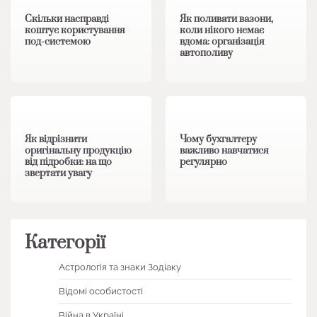
Скільки насправді
Як поливати вазони,
коштує користування
коли нікого немає
под-системою
вдома: організація
автополиву
1 хв читання
0
1 хв читання
0
Як відрізнити
Чому бухгалтеру
оригінальну продукцію
важливо навчатися
від підробки: на що
регулярно
звертати увагу
Категорії
Астрологія та знаки Зодіаку
Відомі особистості
Війна в Україні