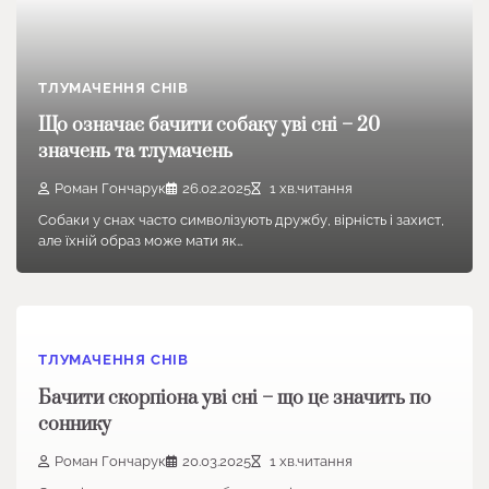
ТЛУМАЧЕННЯ СНІВ
Що означає бачити собаку уві сні – 20
значень та тлумачень
Роман Гончарук
26.02.2025
1 хв.читання
Собаки у снах часто символізують дружбу, вірність і захист,
але їхній образ може мати як…
ТЛУМАЧЕННЯ СНІВ
Бачити скорпіона уві сні – що це значить по
соннику
Роман Гончарук
20.03.2025
1 хв.читання