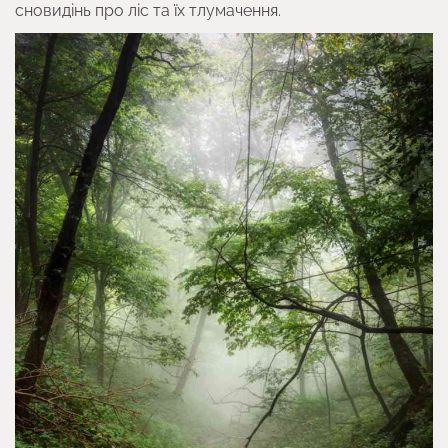
сновидінь про ліс та їх тлумачення.