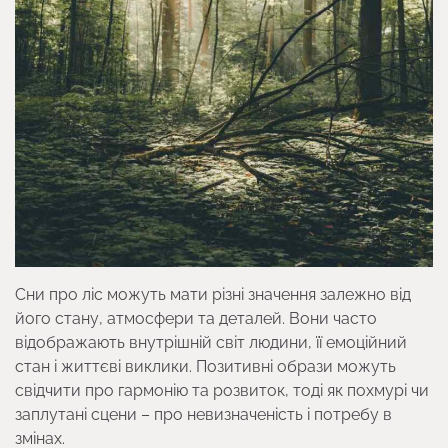
Сни про ліс можуть мати різні значення залежно від
його стану, атмосфери та деталей. Вони часто
відображають внутрішній світ людини, її емоційний
стан і життєві виклики. Позитивні образи можуть
свідчити про гармонію та розвиток, тоді як похмурі чи
заплутані сцени – про невизначеність і потребу в
змінах.