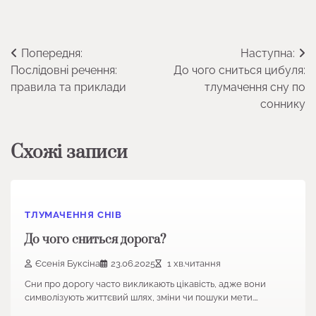
Навігація
Попередня:
Наступна:
Послідовні речення:
До чого сниться цибуля:
записів
правила та приклади
тлумачення сну по
соннику
Схожі записи
ТЛУМАЧЕННЯ СНІВ
До чого сниться дорога?
Єсенія Буксіна
23.06.2025
1 хв.читання
Сни про дорогу часто викликають цікавість, адже вони
символізують життєвий шлях, зміни чи пошуки мети.…