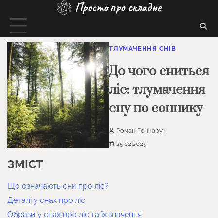
Просто про складне
Перейти
до
вмісту
ТЛУМАЧЕННЯ СНІВ
До чого сниться
ліс: тлумачення
сну по соннику
Роман Гончарук
25.02.2025
ЗМІСТ
Що означають сни про ліс?
Деталі у снах про ліс
Образи у снах про ліс та їх значення