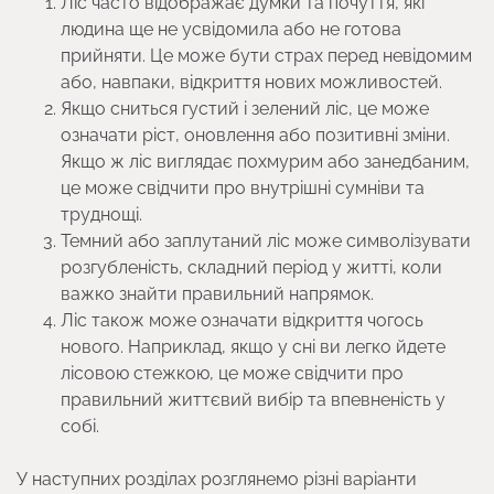
Ліс часто відображає думки та почуття, які
людина ще не усвідомила або не готова
прийняти. Це може бути страх перед невідомим
або, навпаки, відкриття нових можливостей.
Якщо сниться густий і зелений ліс, це може
означати ріст, оновлення або позитивні зміни.
Якщо ж ліс виглядає похмурим або занедбаним,
це може свідчити про внутрішні сумніви та
труднощі.
Темний або заплутаний ліс може символізувати
розгубленість, складний період у житті, коли
важко знайти правильний напрямок.
Ліс також може означати відкриття чогось
нового. Наприклад, якщо у сні ви легко йдете
лісовою стежкою, це може свідчити про
правильний життєвий вибір та впевненість у
собі.
У наступних розділах розглянемо різні варіанти