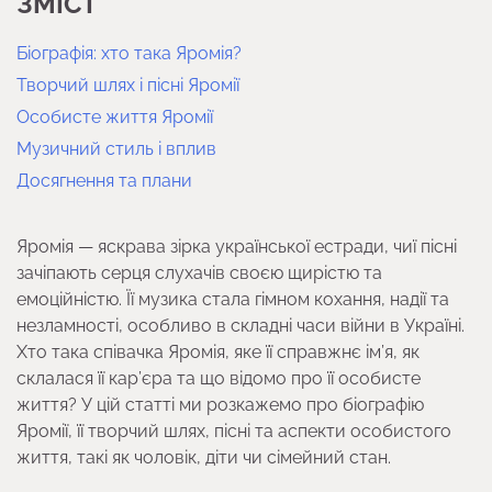
ЗМІСТ
Біографія: хто така Яромія?
Творчий шлях і пісні Яромії
Особисте життя Яромії
Музичний стиль і вплив
Досягнення та плани
Яромія — яскрава зірка української естради, чиї пісні
зачіпають серця слухачів своєю щирістю та
емоційністю. Її музика стала гімном кохання, надії та
незламності, особливо в складні часи війни в Україні.
Хто така співачка Яромія, яке її справжнє ім’я, як
склалася її кар’єра та що відомо про її особисте
життя? У цій статті ми розкажемо про біографію
Яромії, її творчий шлях, пісні та аспекти особистого
життя, такі як чоловік, діти чи сімейний стан.