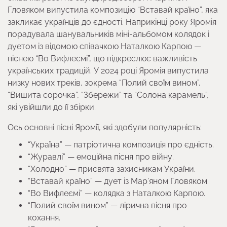
Гловяком випустила композицію “Вставай країно”, яка
закликає українців до єдності. Наприкінці року Яромія
порадувала шанувальників міні-альбомом колядок і
дуетом із відомою співачкою Наталкою Карпою —
піснею “Во Вифлеємі”, що підкреслює важливість
українських традицій. У 2024 році Яромія випустила
низку нових треків, зокрема “Полий своїм вином”,
“Вишита сорочка”, “Збережи” та “Солона карамель”,
які увійшли до її збірки.
Ось основні пісні Яромії, які здобули популярність:
“Україна” — патріотична композиція про єдність.
“Журавлі” — емоційна пісня про війну.
“Холодно” — присвята захисникам України.
“Вставай країно” — дует із Мар’яном Гловяком.
“Во Вифлеємі” — колядка з Наталкою Карпою.
“Полий своїм вином” — лірична пісня про
кохання.