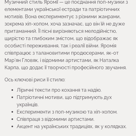
Музичний стиль Яромії — це поєднання поп-музики з
елементами української естради та патріотичних
мотивів. Вона експериментує з різними жанрами,
зокрема хіп-хопом, хоча зазначає, що він їй не дуже
притаманний. Її пісні вирізняються мелодійністю,
щирістю та глибоким змістом, що відображає як
особисті переживання, так і реалії війни. Яромія
співпрацює з талановитими продюсерами, як-от
Мар’ян Гловяк, і відомими артистами, як Наталка
Карпа, що додає її творчості професійного звучання.
Ось ключові риси її стилю:
Ліричні тексти про кохання та надію.
Патріотичні мотиви, що підтримують дух
українців.
Експерименти з поп-музикою та хіп-хопом.
Співпраця з відомими артистами.
Акцент на українських традиціях, як у колядках.