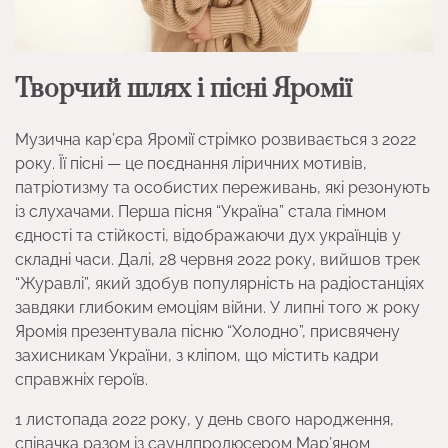
Творчий шлях і пісні Яромії
Музична кар’єра Яромії стрімко розвивається з 2022
року. Її пісні — це поєднання ліричних мотивів,
патріотизму та особистих переживань, які резонують
із слухачами. Перша пісня “Україна” стала гімном
єдності та стійкості, відображаючи дух українців у
складні часи. Далі, 28 червня 2022 року, вийшов трек
“Журавлі”, який здобув популярність на радіостанціях
завдяки глибоким емоціям війни. У липні того ж року
Яромія презентувала пісню “Холодно”, присвячену
захисникам України, з кліпом, що містить кадри
справжніх героїв.
1 листопада 2022 року, у день свого народження,
співачка разом із саундпродюсером Мар’яном