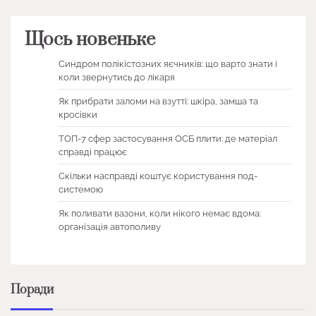
Щось новеньке
Синдром полікістозних яєчників: що варто знати і
коли звернутись до лікаря
Як прибрати заломи на взутті: шкіра, замша та
кросівки
ТОП-7 сфер застосування ОСБ плити: де матеріал
справді працює
Скільки насправді коштує користування под-
системою
Як поливати вазони, коли нікого немає вдома:
організація автополиву
Поради
1 хв читання
0
1 хв читання
0