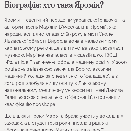
Біографія: хто така Яромія?
Яромія — сценічний псевдонім української співачки та
авторки пісень Мар’яни В’ячеславівни Яромій, яка
народилася 1 листопада 1989 року в місті Сколе
Львівської області. Виросла вона в мальовничому
карпатському регіоні, де з дитинства захоплювалася
музикою. Мар’яна навчалася в місцевій школі ЗСШ
№2, а після її закінчення обрала медичну освіту. У 2009
році вона з відзнакою закінчила Бориславський
медичний коледж за спеціальністю “фельдшер”, а в
2016 році здобула вищу освіту в Львівському
національному медичному університеті імені Данила
Галицького за спеціальністю “фармація”, отримавши
кваліфікацію провізора.
Ще в шкільні роки Мар’яна брала участь у вокальних
заходах, а в студентські роки писала вірші, які
зберегла в рукописах. Музика залишалася її