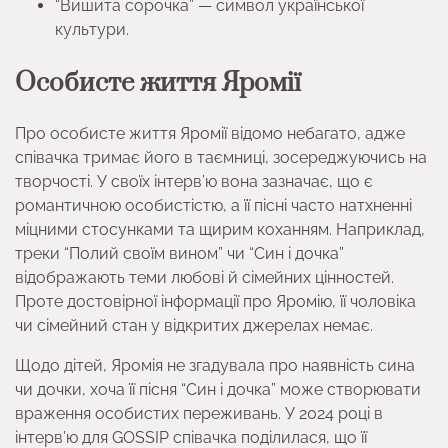
“Вишита сорочка” — символ української
культури.
Особисте життя Яромії
Про особисте життя Яромії відомо небагато, адже
співачка тримає його в таємниці, зосереджуючись на
творчості. У своїх інтерв’ю вона зазначає, що є
романтичною особистістю, а її пісні часто натхненні
міцними стосунками та щирим коханням. Наприклад,
треки “Полий своїм вином” чи “Син і дочка”
відображають теми любові й сімейних цінностей.
Проте достовірної інформації про Яромію, її чоловіка
чи сімейний стан у відкритих джерелах немає.
Щодо дітей, Яромія не згадувала про наявність сина
чи дочки, хоча її пісня “Син і дочка” може створювати
враження особистих переживань. У 2024 році в
інтерв’ю для GOSSIP співачка поділилася, що її