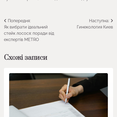
Навігація
Попередня:
Наступна:
Як вибрати ідеальний
Гинекология Киев
записів
стейк лосося: поради від
експертів METRO
Схожі записи