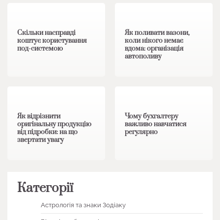
Скільки насправді
Як поливати вазони,
коштує користування
коли нікого немає
под-системою
вдома: організація
автополиву
1 хв читання
0
1 хв читання
0
Як відрізнити
Чому бухгалтеру
оригінальну продукцію
важливо навчатися
від підробки: на що
регулярно
звертати увагу
Категорії
Астрологія та знаки Зодіаку