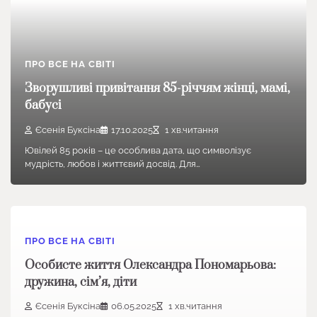
ПРО ВСЕ НА СВІТІ
Зворушливі привітання 85-річчям жінці, мамі,
бабусі
Єсенія Буксіна
17.10.2025
1 хв.читання
Ювілей 85 років – це особлива дата, що символізує
мудрість, любов і життєвий досвід. Для…
ПРО ВСЕ НА СВІТІ
Особисте життя Олександра Пономарьова:
дружина, сім’я, діти
Єсенія Буксіна
06.05.2025
1 хв.читання