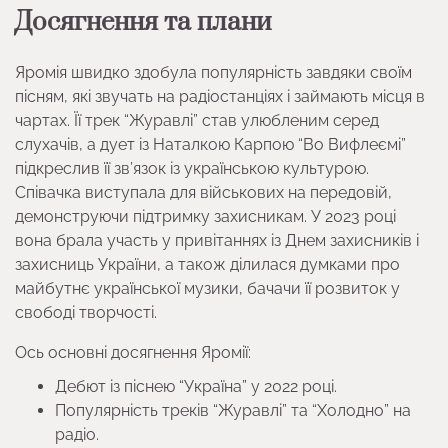
Досягнення та плани
Яромія швидко здобула популярність завдяки своїм
пісням, які звучать на радіостанціях і займають місця в
чартах. Її трек “Журавлі” став улюбленим серед
слухачів, а дует із Наталкою Карпою “Во Вифлеємі”
підкреслив її зв’язок із українською культурою.
Співачка виступала для військових на передовій,
демонструючи підтримку захисникам. У 2023 році
вона брала участь у привітаннях із Днем захисників і
захисниць України, а також ділилася думками про
майбутнє української музики, бачачи її розвиток у
свободі творчості.
Ось основні досягнення Яромії:
Дебют із піснею “Україна” у 2022 році.
Популярність треків “Журавлі” та “Холодно” на
радіо.