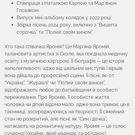
Співпраця з Наталкою Карпою та Мар’яном
Гловяком.
Випуск міні-альбому колядок у 2022 році.
Збірка пісень 2024 року, включно з “Вишита
сорочка” та “Полий своїм вином”.
Хто така співачка Яромія? Це Мар’яна Яромій,
талановита артистка зі Сколе, яка поєднала медичну
освіту з музичною кар’єрою. Її біографія — це історія
наполегливості, адже від шкільних виступів і віршів
вона дійшла до професійної сцени. Її пісні, як-от
“Україна”, “Журавлі” чи “Полий своїм вином”,
відображають любов до батьківщини й особисті
переживання. Про Яромію, її особисте життя,
чоловіка чи дітей відомо мало, адже вона тримає це в
таємниці, зосереджуючись на творчості. Її сімейний
стан не розкритий, але пісні, як “Син і дочка”,
натякають на романтичну натуру. Яромія — це голос
сучасної України, який надихає та об’єднує!