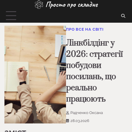
Просто про складне
Перейти
до
вмісту
ПРО ВСЕ НА СВІТІ
Лінкбілдінг у
2026: стратегії
побудови
посилань, що
реально
працюють
Радченко Оксана
28.03.2026