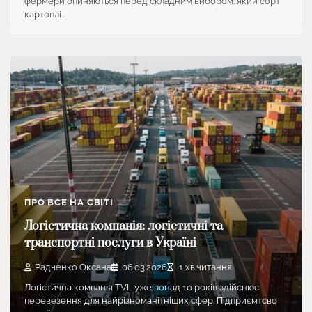
фермери опиняються перед складним вибором: який сорт
картоплі…
ПРО ВСЕ НА СВІТІ
Логістична компанія: логістичні та
транспортні послуги в Україні
Радченко Оксана
06.03.2026
1 хв.читання
Логістична компанія TVL уже понад 10 років здійснює
перевезення для найрізноманітніших сфер. Підприємтсво