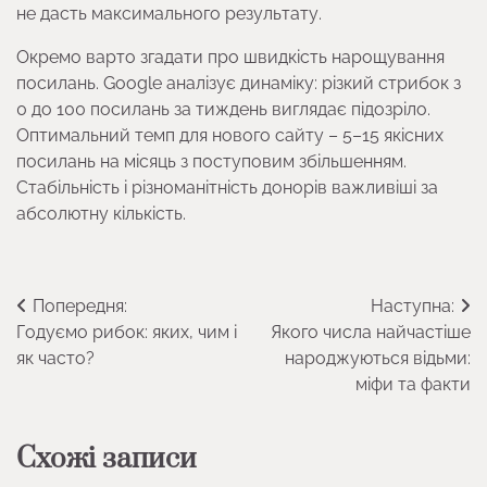
не дасть максимального результату.
Окремо варто згадати про швидкість нарощування
посилань. Google аналізує динаміку: різкий стрибок з
0 до 100 посилань за тиждень виглядає підозріло.
Оптимальний темп для нового сайту – 5–15 якісних
посилань на місяць з поступовим збільшенням.
Стабільність і різноманітність донорів важливіші за
абсолютну кількість.
Навігація
Попередня:
Наступна:
Годуємо рибок: яких, чим і
Якого числа найчастіше
записів
як часто?
народжуються відьми:
міфи та факти
Схожі записи