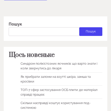
Пошук
Пошук
Щось новеньке
Синдром полікістозних яєчників: що варто знати і
коли звернутись до лікаря
Як прибрати заломи на взутті: шкіра, замша та
кросівки
ТОП-7 сфер застосування ОСБ плити: де матеріал
справді працює
Скільки насправді коштує користування под-
системою