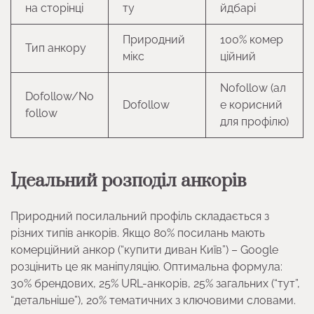
на сторінці
ту
йдбарі
Природний
100% комер
Тип анкору
мікс
ційний
Nofollow (ал
Dofollow/No
Dofollow
е корисний
follow
для профілю)
Ідеальний розподіл анкорів
Природний посилальний профіль складається з
різних типів анкорів. Якщо 80% посилань мають
комерційний анкор (“купити диван Київ”) – Google
розцінить це як маніпуляцію. Оптимальна формула:
30% брендових, 25% URL-анкорів, 25% загальних (“тут”,
“детальніше”), 20% тематичних з ключовими словами.