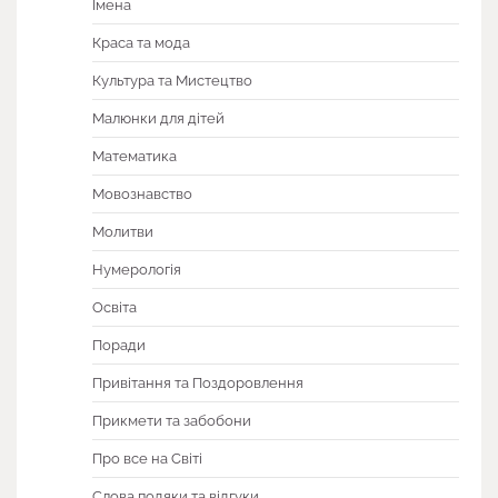
Імена
Краса та мода
Культура та Мистецтво
Малюнки для дітей
Математика
Мовознавство
Молитви
Нумерологія
Освіта
Поради
Привітання та Поздоровлення
Прикмети та забобони
Про все на Світі
Слова подяки та відгуки