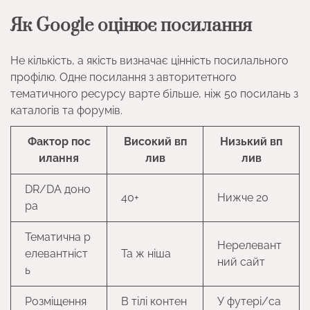
Як Google оцінює посилання
Не кількість, а якість визначає цінність посилального
профілю. Одне посилання з авторитетного
тематичного ресурсу варте більше, ніж 50 посилань з
каталогів та форумів.
Фактор пос
Високий вп
Низький вп
илання
лив
лив
DR/DA доно
40+
Нижче 20
ра
Тематична р
Нерелевант
елевантніст
Та ж ніша
ний сайт
ь
Розміщення
В тілі контен
У футері/са