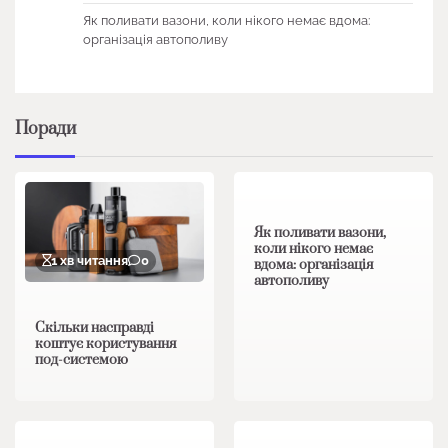
Як поливати вазони, коли нікого немає вдома:
організація автополиву
Поради
1 хв читання
0
Як поливати вазони,
коли нікого немає
1 хв читання
0
вдома: організація
автополиву
Скільки насправді
коштує користування
под-системою
1 хв читання
0
1 хв читання
0