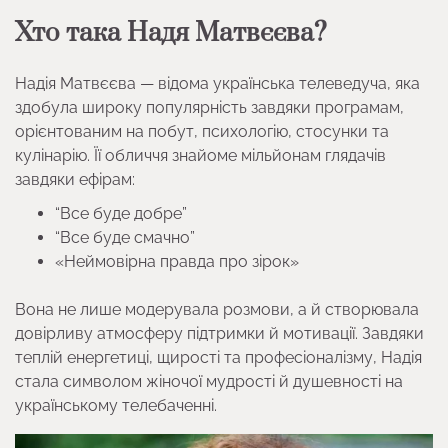
Хто така Надя Матвєєва?
Надія Матвєєва — відома українська телеведуча, яка
здобула широку популярність завдяки програмам,
орієнтованим на побут, психологію, стосунки та
кулінарію. Її обличчя знайоме мільйонам глядачів
завдяки ефірам:
“Все буде добре”
“Все буде смачно”
«Неймовірна правда про зірок»
Вона не лише модерувала розмови, а й створювала
довірливу атмосферу підтримки й мотивації. Завдяки
теплій енергетиці, щирості та професіоналізму, Надія
стала символом жіночої мудрості й душевності на
українському телебаченні.