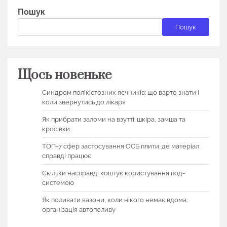
Пошук
Пошук
Щось новеньке
Синдром полікістозних яєчників: що варто знати і
коли звернутись до лікаря
Як прибрати заломи на взутті: шкіра, замша та
кросівки
ТОП-7 сфер застосування ОСБ плити: де матеріал
справді працює
Скільки насправді коштує користування под-
системою
Як поливати вазони, коли нікого немає вдома:
організація автополиву