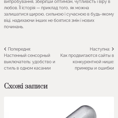
випробування, зберігши оптимізм, чутливість і віру в
любов. Її історія — приклад того, як можна
залишатися щирою, сильною і сучасною в будь-якому
віці, надихаючи інших не боятися змін і нових
починань.
Навігація
Попередня:
Наступна:
Настенный сенсорный
Как продвигаются сайты в
записів
выключатель: удобство и
конкурентной нише:
стиль в одном касании
примеры и ошибки
Схожі записи