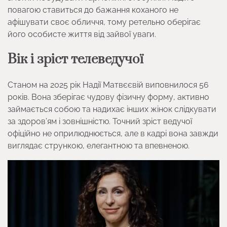
повагою ставиться до бажання коханого не
афішувати своє обличчя, тому ретельно оберігає
його особисте життя від зайвої уваги.
Вік і зріст телеведучої
Станом на 2025 рік Надії Матвєєвій виповнилося 56
років. Вона зберігає чудову фізичну форму, активно
займається собою та надихає інших жінок слідкувати
за здоров’ям і зовнішністю. Точний зріст ведучої
офіційно не оприлюднюється, але в кадрі вона завжди
виглядає стрункою, елегантною та впевненою.