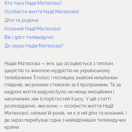
Хто така Надя Матвєєва?
Особисте життя Надії Матвєєвої
Діти та родина
Коханий Надії Матвєєвої
Вік і зріст телеведучої
Де зараз Надія Матвєєва?
Надія Матвєєва — ім’я, що асоціюється з теплом,
щирістю та жіночою мудрістю на українському
телебаченні. Її голос і посмішка знайомі мільйонам
глядачів, які роками стежили за її програмами. Та за
кадром життя ведучої було не менш емоційним і
насиченим, ніж історії гостей її шоу. У цій статті
розповідаємо, яке воно — особисте життя Надії
Матвєєвої, скільки їй років, чи є в неї діти та коханий, і
де зараз перебуває одна з найвідоміших телеведучих
країни.