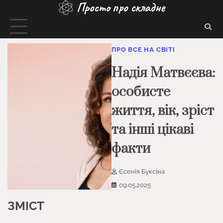
Просто про складне
Перейти
до
вмісту
ПРО ВСЕ НА СВІТІ
Надія Матвєєва:
особисте
життя, вік, зріст
та інші цікаві
факти
Єсенія Буксіна
09.05.2025
ЗМІСТ