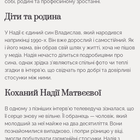
собі, родині та професійному зростанні.
Діти та родина
У Надії є єдиний син Владислав, який народився
наприкінці 1990-х. Він вже дорослий і самостійний. Як
і його мама, він обрав свій шлях у житті, хоча не пішов
у медіа. Надія нечасто ділиться подробицями про
сина, однак зрідка з’являються спільні фото чи теплі
згадки в інтерв’ю, що свідчать про добрі та довірливі
стосунки між ними.
Коханий Надії Матвєєвої
В одному з пізніших інтерв’ю телеведуча зізналася, що
її серце знову не вільне. Її обранець — чоловік, який
молодший за неї майже на два десятиліття. Вони
познайомилися випадково, і попри різницю у віці,
змогли побудувати гармонійні стосунки. Надія з