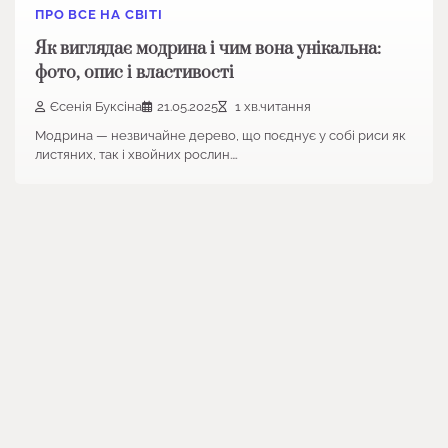
ПРО ВСЕ НА СВІТІ
Як виглядає модрина і чим вона унікальна:
фото, опис і властивості
Єсенія Буксіна
21.05.2025
1 хв.читання
Модрина — незвичайне дерево, що поєднує у собі риси як
листяних, так і хвойних рослин.…