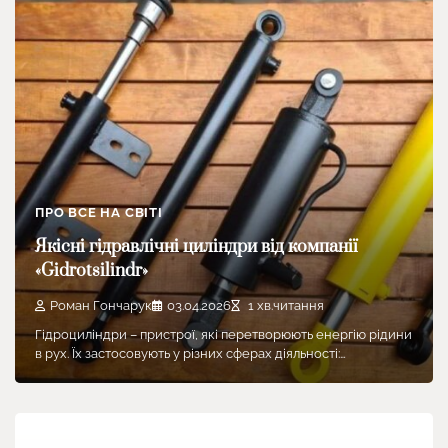
ПРО ВСЕ НА СВІТІ
Якісні гідравлічні циліндри від компанії
«Gidrotsilindr»
Роман Гончарук
03.04.2026
1 хв.читання
Гідроциліндри – пристрої, які перетворюють енергію рідини
в рух. Їх застосовують у різних сферах діяльності:…