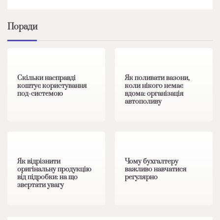
Поради
1 хв читання
0
1 хв читання
0
Скільки насправді
Як поливати вазони,
коштує користування
коли нікого немає
под-системою
вдома: організація
автополиву
1 хв читання
0
1 хв читання
0
Як відрізнити
Чому бухгалтеру
оригінальну продукцію
важливо навчатися
від підробки: на що
регулярно
звертати увагу