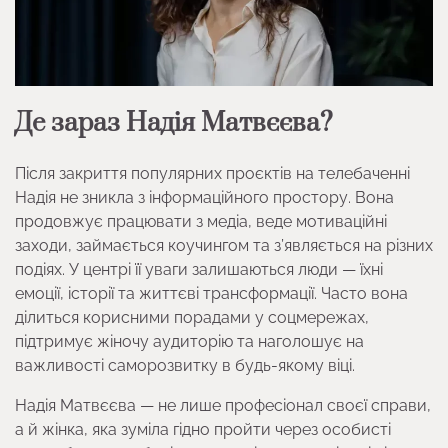
Де зараз Надія Матвєєва?
Після закриття популярних проєктів на телебаченні
Надія не зникла з інформаційного простору. Вона
продовжує працювати з медіа, веде мотиваційні
заходи, займається коучингом та з’являється на різних
подіях. У центрі її уваги залишаються люди — їхні
емоції, історії та життєві трансформації. Часто вона
ділиться корисними порадами у соцмережах,
підтримує жіночу аудиторію та наголошує на
важливості саморозвитку в будь-якому віці.
Надія Матвєєва — не лише професіонал своєї справи,
а й жінка, яка зуміла гідно пройти через особисті