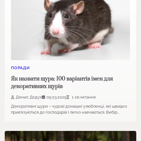
ПОРАДИ
Як назвати щура: 100 варіантів імен для
декоративних щурів
Денис Дєдух
05.03.2025
1 хв.читання
Декоративні щури – чудові домашні улюбленці, які швидко
прив’язуються до господарів і легко навчаються. Вибір…