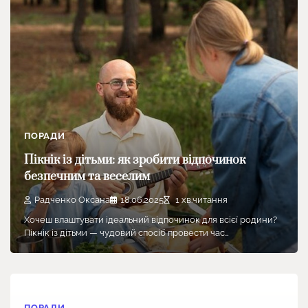
ПОРАДИ
Пікнік із дітьми: як зробити відпочинок
безпечним та веселим
Радченко Оксана
18.06.2025
1 хв.читання
Хочеш влаштувати ідеальний відпочинок для всієї родини?
Пікнік із дітьми — чудовий спосіб провести час…
ПОРАДИ