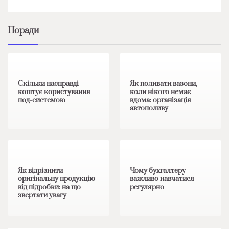
Поради
1 хв читання
0
1 хв читання
0
Скільки насправді
Як поливати вазони,
коштує користування
коли нікого немає
под-системою
вдома: організація
автополиву
1 хв читання
0
1 хв читання
0
Як відрізнити
Чому бухгалтеру
оригінальну продукцію
важливо навчатися
від підробки: на що
регулярно
звертати увагу