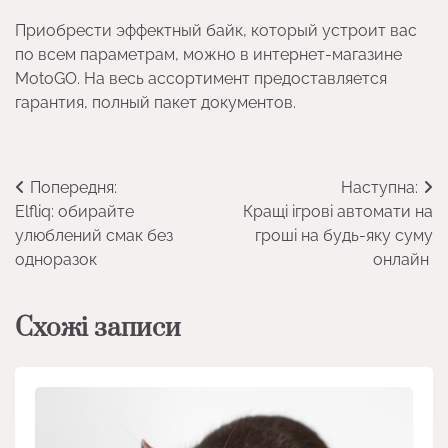
Приобрести эффектный байк, который устроит вас
по всем параметрам, можно в интернет-магазине
MotoGO. На весь ассортимент предоставляется
гарантия, полный пакет документов.
Навігація
Попередня:
Наступна:
Elfliq: обирайте
Кращі ігрові автомати на
записів
улюблений смак без
гроші на будь-яку суму
одноразок
онлайн
Схожі записи