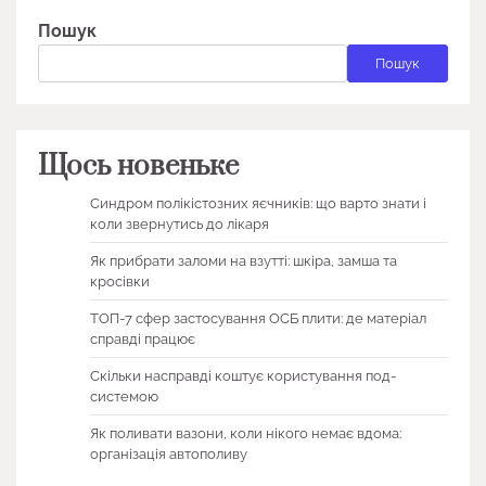
Пошук
Пошук
Щось новеньке
Синдром полікістозних яєчників: що варто знати і
коли звернутись до лікаря
Як прибрати заломи на взутті: шкіра, замша та
кросівки
ТОП-7 сфер застосування ОСБ плити: де матеріал
справді працює
Скільки насправді коштує користування под-
системою
Як поливати вазони, коли нікого немає вдома:
організація автополиву