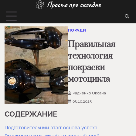
Просто про складне
Перейти
до
вмісту
ПОРАДИ
Правильная
технология
покраски
мотоцикла
Радченко Оксана
06.10.2025
СОДЕРЖАНИЕ
Подготовительный этап: основа успеха