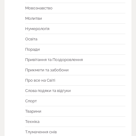
Мовознавство
Молитви
Нумерологія
Освіта
Поради
Привітання та Поздоровлення
Прикмети та забобони
Про все на Світі
Слова подяки та відгуки
Спорт
Тварини
Техніка
Тлумачення снів