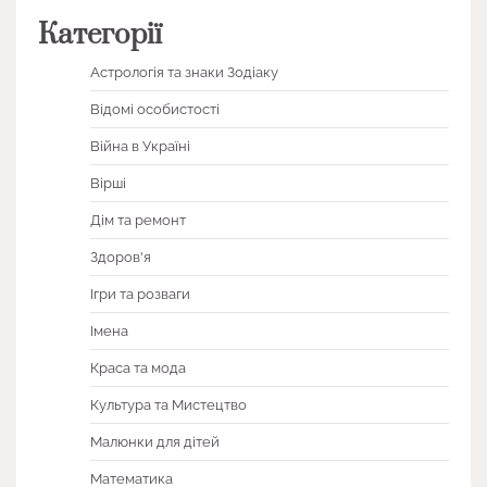
Категорії
Астрологія та знаки Зодіаку
Відомі особистості
Війна в Україні
Вірші
Дім та ремонт
Здоров'я
Ігри та розваги
Імена
Краса та мода
Культура та Мистецтво
Малюнки для дітей
Математика