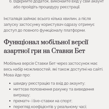
Відкрийте додаток, виконайте вхід у свій акаунт
або пройдіть процедуру реєстрації.
Інсталяція займає всього кілька хвилин, а після
запуску застосунку користувач одразу отримує
доступ до повного функціоналу платформи.
Функціонал мобільної версії
азартної гри на Ставки Бет
Мобільна версія Ставки Бет через застосунок має
весь набір можливостей, які також доступні на сайті.
Мова йде про:
швидку реєстрацію та вхід до акаунту;
миттєве поповнення рахунку та виведення
виграшу;
прематч- і live-ставки на спорт;
перегляд коефіцієнтів у реальному часі;