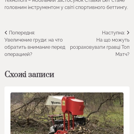
технології – мобільний застосунок Ставки Бет стане
головним інструментом у світі спортивного беттингу.
Навігація
Попередня:
Наступна:
Увеличение груди: на что
На що можуть
записів
обратить внимание перед
розраховувати гравці Топ
операцией?
Матч?
Схожі записи