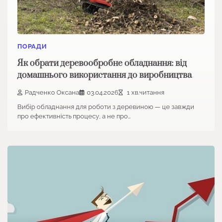
ПОРАДИ
Як обрати деревообробне обладнання: від
домашнього використання до виробництва
Радченко Оксана
03.04.2026
1 хв.читання
Вибір обладнання для роботи з деревиною — це завжди
про ефективність процесу, а не про…