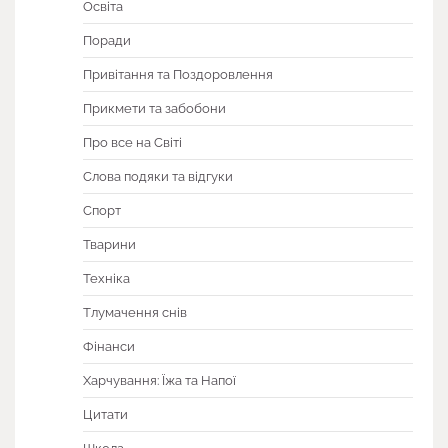
Освіта
Поради
Привітання та Поздоровлення
Прикмети та забобони
Про все на Світі
Слова подяки та відгуки
Спорт
Тварини
Техніка
Тлумачення снів
Фінанси
Харчування: Їжа та Напої
Цитати