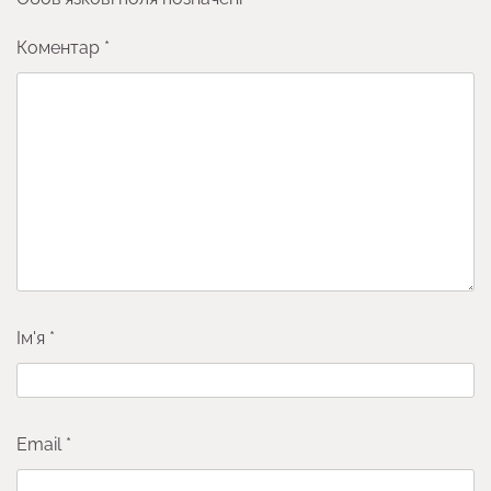
Коментар
*
Ім'я
*
Email
*