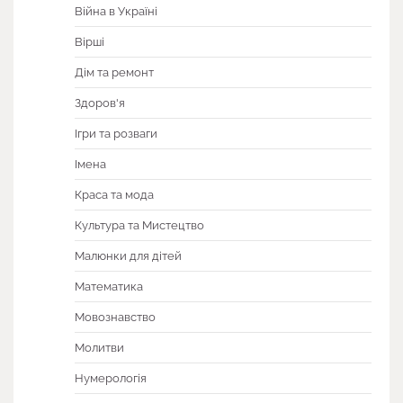
Війна в Україні
Вірші
Дім та ремонт
Здоров'я
Ігри та розваги
Імена
Краса та мода
Культура та Мистецтво
Малюнки для дітей
Математика
Мовознавство
Молитви
Нумерологія