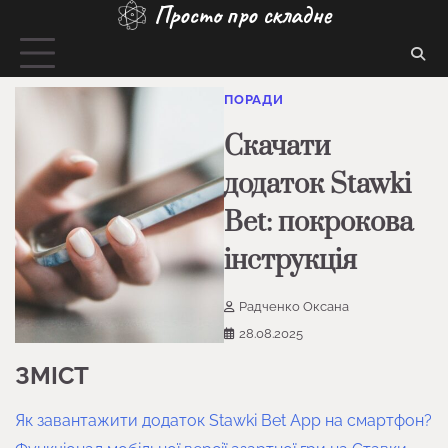
Просто про складне
Перейти
до
вмісту
ПОРАДИ
Скачати
додаток Stawki
Bet: покрокова
інструкція
Радченко Оксана
28.08.2025
ЗМІСТ
Як завантажити додаток Stawki Bet App на смартфон?