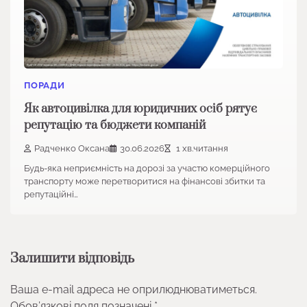
ПОРАДИ
Як автоцивілка для юридичних осіб рятує
репутацію та бюджети компаній
Радченко Оксана
30.06.2026
1 хв.читання
Будь-яка неприємність на дорозі за участю комерційного
транспорту може перетворитися на фінансові збитки та
репутаційні…
Залишити відповідь
Ваша e-mail адреса не оприлюднюватиметься.
Обов’язкові поля позначені
*