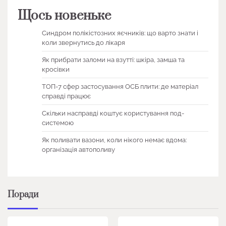
Щось новеньке
Синдром полікістозних яєчників: що варто знати і
коли звернутись до лікаря
Як прибрати заломи на взутті: шкіра, замша та
кросівки
ТОП-7 сфер застосування ОСБ плити: де матеріал
справді працює
Скільки насправді коштує користування под-
системою
Як поливати вазони, коли нікого немає вдома:
організація автополиву
Поради
1 хв читання
0
1 хв читання
0