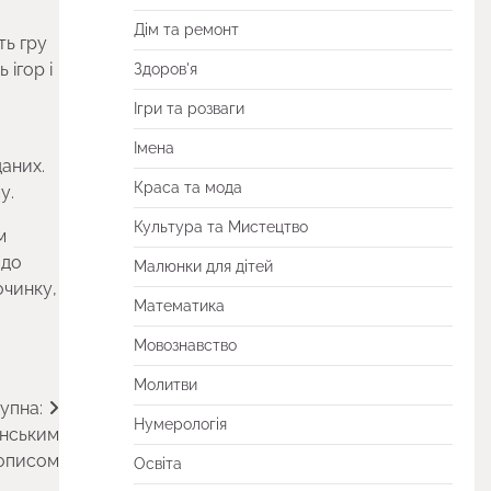
Дім та ремонт
ть гру
 ігор і
Здоров'я
Ігри та розваги
Імена
даних.
Краса та мода
у.
Культура та Мистецтво
м
 до
Малюнки для дітей
очинку,
Математика
Мовознавство
Молитви
упна:
Нумерологія
їнським
описом
Освіта