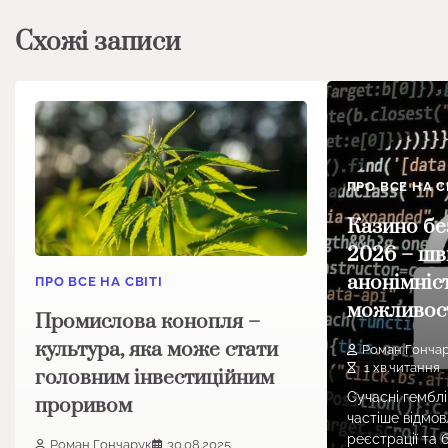
Схожі записи
ПРО ВСЕ НА С
Казино бе
2026 – шв
анонімніст
ПРО ВСЕ НА СВІТІ
можливос
Промислова конопля –
культура, яка може стати
Роман Гонча
1 хв.читання
головним інвестиційним
Сучасні гембл
проривом
частіше відмов
реєстрації та 
Роман Гончарук
30.08.2025