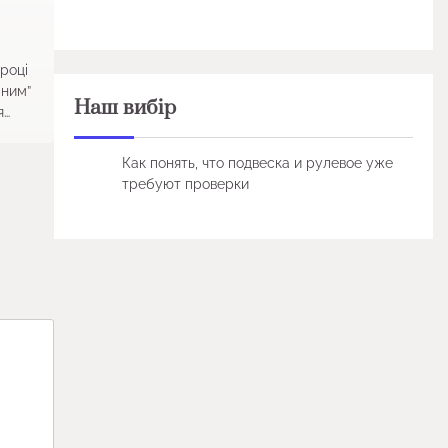
році
рним”
Наш вибір
я…
Как понять, что подвеска и рулевое уже
требуют проверки