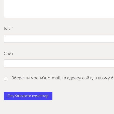
Ім'я
*
Сайт
Зберегти моє ім'я, e-mail, та адресу сайту в цьому 