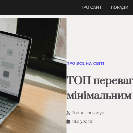
ПРО САЙТ
ПОРАДИ
ПРО ВСЕ НА СВІТІ
ТОП переваг
мінімальним 
Роман Гончарук
28.05.2026