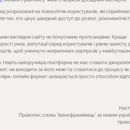
 розраховані на повнолітніх користувачів, які сприймаю
ля тих, хто цінує швидкий доступ до розваг, різноманітність
шнім виглядом сайту чи бонусними пропозиціями. Краще
орості умов, репутації серед користувачів і рівню захисту 
коштів, щоб уникнути неприємних сюрпризів у майбутньом
ри. Навіть найзручніша платформа не має ставати джерело
жет, не виходити за його межі та ставитися до процесу як
тя міри, онлайн формат залишається просто способом відп
Наст
Правопис слова “іванофранківець” за новим укра
прав