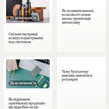
Як поливати вазони,
коли нікого немає
1 хв читання
0
вдома: організація
автополиву
Скільки насправді
коштує користування
под-системою
1 хв читання
0
Чому бухгалтеру
важливо навчатися
регулярно
1 хв читання
0
Як відрізнити
оригінальну продукцію
від підробки: на що