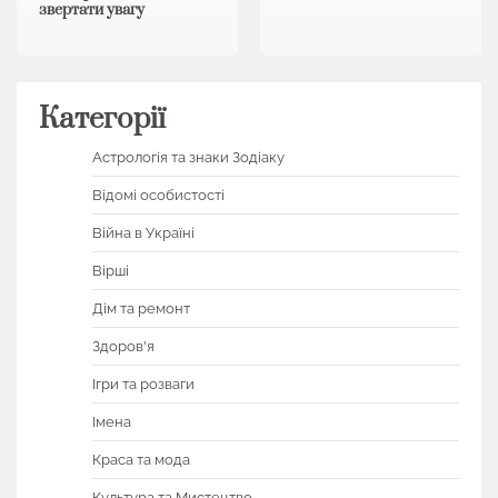
звертати увагу
Категорії
Астрологія та знаки Зодіаку
Відомі особистості
Війна в Україні
Вірші
Дім та ремонт
Здоров'я
Ігри та розваги
Імена
Краса та мода
Культура та Мистецтво