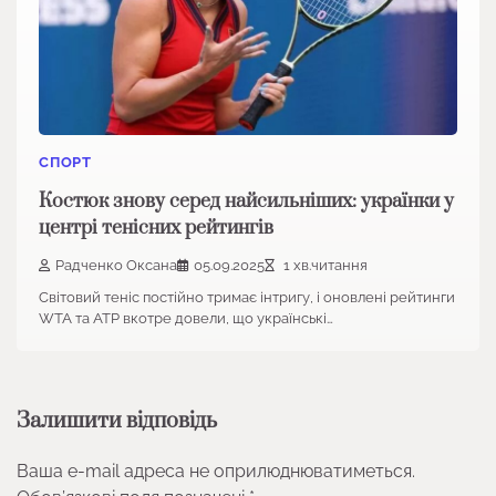
СПОРТ
Костюк знову серед найсильніших: українки у
центрі тенісних рейтингів
Радченко Оксана
05.09.2025
1 хв.читання
Світовий теніс постійно тримає інтригу, і оновлені рейтинги
WTA та ATP вкотре довели, що українські…
Залишити відповідь
Ваша e-mail адреса не оприлюднюватиметься.