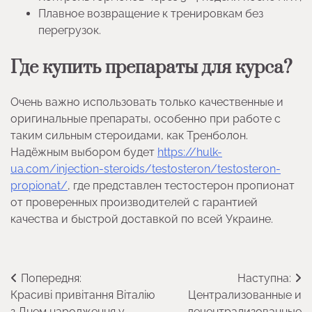
Плавное возвращение к тренировкам без
перегрузок.
Где купить препараты для курса?
Очень важно использовать только качественные и
оригинальные препараты, особенно при работе с
таким сильным стероидами, как Тренболон.
Надёжным выбором будет
https://hulk-
ua.com/injection-steroids/testosteron/testosteron-
propionat/
, где представлен тестостерон пропионат
от проверенных производителей с гарантией
качества и быстрой доставкой по всей Украине.
Навігація
Попередня:
Наступна:
Красиві привітання Віталію
Централизованные и
записів
з Днем народження у
децентрализованные