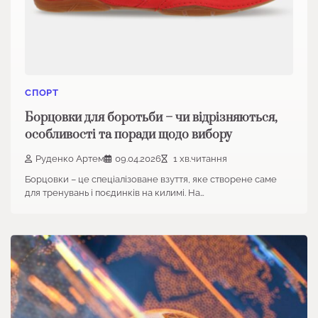
СПОРТ
Борцовки для боротьби – чи відрізняються,
особливості та поради щодо вибору
Руденко Артем
09.04.2026
1 хв.читання
Борцовки – це спеціалізоване взуття, яке створене саме
для тренувань і поєдинків на килимі. На…