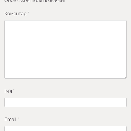
Обов’язкові поля позначені
*
Коментар
*
Ім'я
*
Email
*