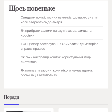
Щось новеньке
Синдром полікістозних яєчників: що варто знати і
коли звернутись до лікаря
Як прибрати заломи на взутті: шкіра, замша та
кросівки
ТОП-7 сфер застосування ОСБ плити: де матеріал
справді працює
Скільки насправді коштує користування под-
системою
Як поливати вазони, коли нікого немає вдома:
організація автополиву
Поради
1 хв читання
0