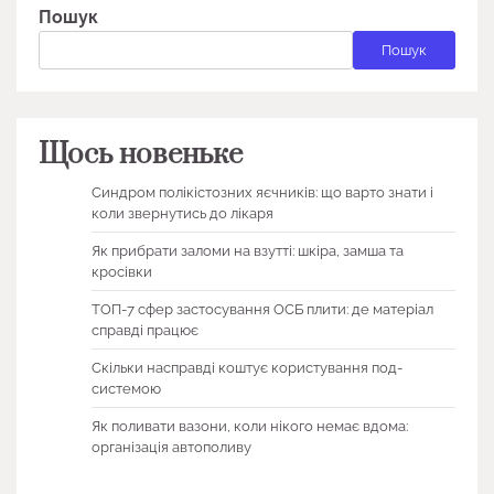
Пошук
Пошук
Щось новеньке
Синдром полікістозних яєчників: що варто знати і
коли звернутись до лікаря
Як прибрати заломи на взутті: шкіра, замша та
кросівки
ТОП-7 сфер застосування ОСБ плити: де матеріал
справді працює
Скільки насправді коштує користування под-
системою
Як поливати вазони, коли нікого немає вдома:
організація автополиву