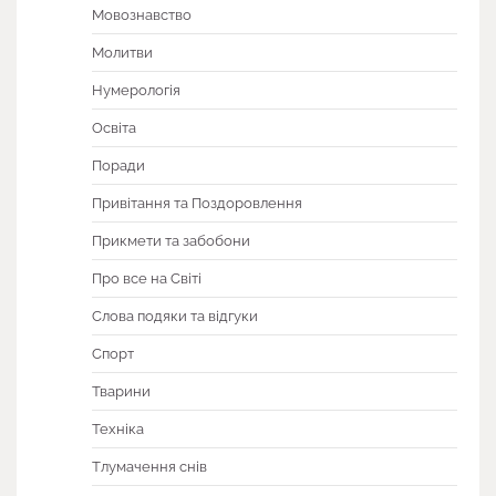
Мовознавство
Молитви
Нумерологія
Освіта
Поради
Привітання та Поздоровлення
Прикмети та забобони
Про все на Світі
Слова подяки та відгуки
Спорт
Тварини
Техніка
Тлумачення снів