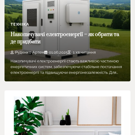
ТЕХНІКА
Накопичувачі електроенергії – як обрати та
де придбати
Руденко Артем
01.06.2025
1 хв.читання
Накопичувачі електроенергії стають важливою частиною
енергетичних систем, забезпечуючи стабільне постачання
електроенергії та підвищуючи енергонезалежність. Для…