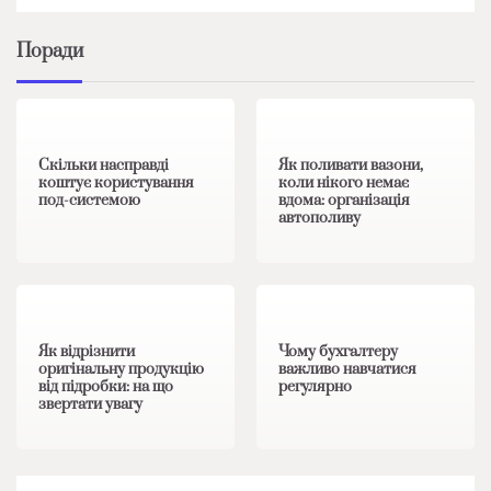
Поради
1 хв читання
0
1 хв читання
0
Скільки насправді
Як поливати вазони,
коштує користування
коли нікого немає
под-системою
вдома: організація
автополиву
1 хв читання
0
1 хв читання
0
Як відрізнити
Чому бухгалтеру
оригінальну продукцію
важливо навчатися
від підробки: на що
регулярно
звертати увагу