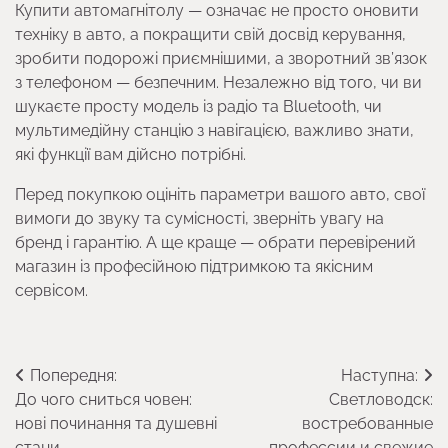
Купити автомагнітолу — означає не просто оновити
техніку в авто, а покращити свій досвід керування,
зробити подорожі приємнішими, а зворотний зв’язок
з телефоном — безпечним. Незалежно від того, чи ви
шукаєте просту модель із радіо та Bluetooth, чи
мультимедійну станцію з навігацією, важливо знати,
які функції вам дійсно потрібні.
Перед покупкою оцініть параметри вашого авто, свої
вимоги до звуку та сумісності, зверніть увагу на
бренд і гарантію. А ще краще — обрати перевірений
магазин із професійною підтримкою та якісним
сервісом.
Навігація
Попередня:
Наступна:
До чого сниться човен:
Светловодск:
записів
нові починання та душевні
востребованные
стани
профессии и свежие