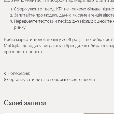
Щоб не помилитися з вибором партнера, варто діяти за
Сформулюйте тверді KPI: не «хочемо більше підписн
Запитайте про модель даних: як саме агенція від
Передбачте тестовий період (2–3 місяці): оцінюйте н
ринку.
Вибір маркетингової агенції у 2026 році — це вибір сис
MixDigital доводять: виграють ті бренди, які обирають п
прозорість процесів.
Навігація
Попередня:
Як організувати дитяче новорічне свято вдома
записів
Схожі записи