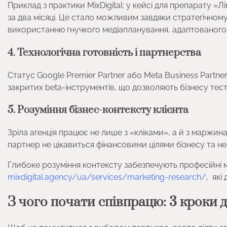
Приклад з практики MixDigital: у кейсі для препарату «
за два місяці. Це стало можливим завдяки стратегічно
використанню гнучкого медіапланування, адаптованого 
4. Технологічна готовність і партнерства
Статус Google Premier Partner або Meta Business Partner 
закритих beta-інструментів, що дозволяють бізнесу тес
5. Розуміння бізнес-контексту клієнта
Зріла агенція працює не лише з «кліками», а й з маржи
партнер не цікавиться фінансовими цілями бізнесу та не
Глибоке розуміння контексту забезпечують професійні 
mixdigital.agency/ua/services/marketing-research/
, які
З чого почати співпрацю: 3 кроки 