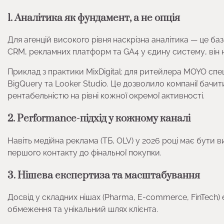
1. Аналітика як фундамент, а не опція
Для агенцій високого рівня наскрізна аналітика — це ба
CRM, рекламних платформ та GA4 у єдину систему, ві
Приклад з практики MixDigital: для ритейлера MOYO спец
BigQuery та Looker Studio. Це дозволило компанії бачи
рентабельністю на рівні кожної окремої активності.
2. Performance-підхід у кожному каналі
Навіть медійна реклама (ТБ, OLV) у 2026 році має бути в
першого контакту до фінальної покупки.
3. Нішева експертиза та масштабування
Досвід у складних нішах (Pharma, E-commerce, FinTech) 
обмеження та унікальний шлях клієнта.