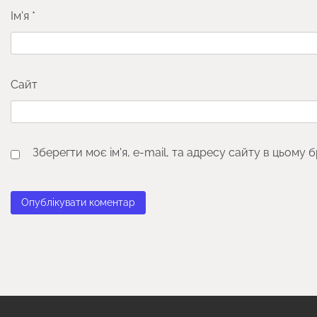
Ім'я
*
Сайт
Зберегти моє ім'я, e-mail, та адресу сайту в цьому 