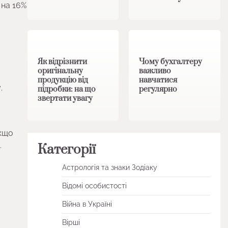
 на 16%
1 хв читання
0
1 хв читання
0
Як відрізнити
Чому бухгалтеру
оригінальну
важливо
продукцію від
навчатися
.
підробки: на що
регулярно
звертати увагу
Якщо
.
Категорії
Астрологія та знаки Зодіаку
Відомі особистості
Війна в Україні
Вірші