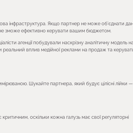
зова інфраструктура. Якщо партнер не може об’єднати дані
н не зможе ефективно керувати вашим бюджетом.
іалісти агенції побудували наскрізну аналітичну модель на
ти реальний вплив медійної реклами на продаж та керуват
имірюваною. Шукайте партнера, який будує цілісні лійки —
є критичним, оскільки кожна галузь має свої регуляторні