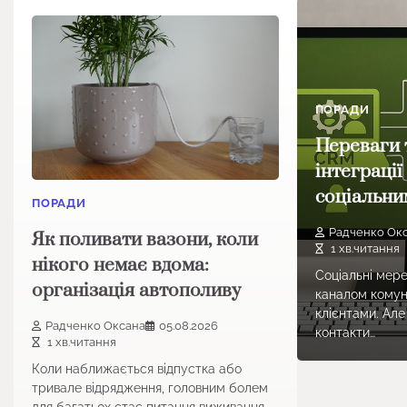
ПОРАДИ
Переваги 
інтеграції
соціальн
ПОРАДИ
Радченко Ок
Як поливати вазони, коли
1 хв.читання
нікого немає вдома:
Соціальні мер
організація автополиву
каналом комуні
клієнтами. Але
Радченко Оксана
05.08.2026
контакти…
1 хв.читання
Коли наближається відпустка або
тривале відрядження, головним болем
для багатьох стає питання виживання