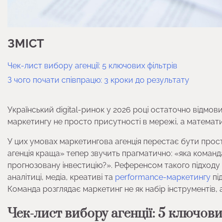
ЗМІСТ
Чек-лист вибору агенції: 5 ключових фільтрів
З чого почати співпрацю: 3 кроки до результату
Український digital-ринок у 2026 році остаточно відмовит
маркетингу не просто присутності в мережі, а математ
У цих умовах маркетингова агенція перестає бути прос
агенція краща» тепер звучить прагматично: «яка кома
прогнозовану інвестицію?». Референсом такого підходу на
аналітиці, медіа, креативі та
performance-маркетингу
пі
Команда розглядає маркетинг не як набір інструментів, 
Чек-лист вибору агенції: 5 ключови