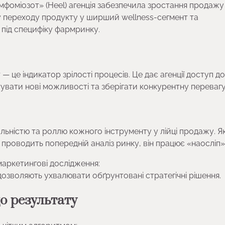
Лімфоміозот» (Heel) агенція забезпечила зростання продажу
му переходу продукту у ширший wellness-сегмент та
під специфіку фармринку.
— це індикатор зрілості процесів. Це дає агенції доступ до
тувати нові можливості та зберігати конкурентну перевагу
нальністю та роллю кожного інструменту у лійці продажу. 
 проводить попередній аналіз ринку, він працює «наосліп»
маркетингові дослідження:
 дозволяють ухвалювати обґрунтовані стратегічні рішення.
до результату