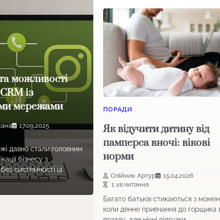
та можливості
 CRM із
ими мережами
ПОРАДИ
сана
17.09.2025
Як відучити дитину від
памперса вночі: вікові
ежі давно стали головним
норми
кації бізнесу з
 без системності ці
Олійник Артур
15.04.2026
1 хв.читання
Багато батьків стикаються з момен
коли денне привчання до горщика
позаду, але нічні підгузки…