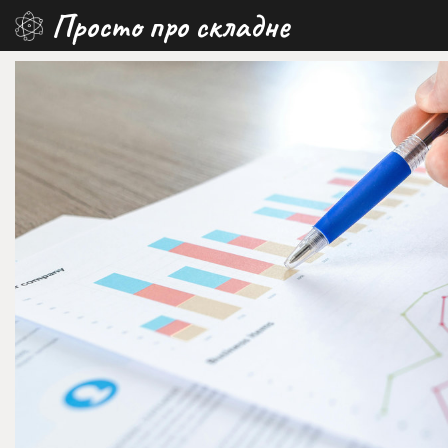
Перейти
Просто про складне
до
вмісту