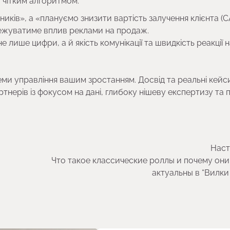
 чітким алгоритмом:
иків», а «плануємо знизити вартість залучення клієнта (C
стежуватиме вплив реклами на продаж.
е лише цифри, а й якість комунікації та швидкість реакції н
теми управління вашим зростанням. Досвід та реальні кейс
артнерів із фокусом на дані, глибоку нішеву експертизу та 
Наст
Что такое классические роллы и почему они
актуальны в “Вилки