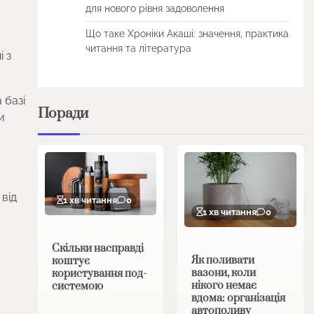
для нового рівня задоволення
Що таке Хроніки Акаші: значення, практика
читання та література
 з
 базі
Поради
и
 від
1 хв читання
0
1 хв читання
0
Скільки насправді
Як поливати
коштує
вазони, коли
користування под-
нікого немає
системою
вдома: організація
автополиву