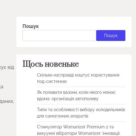
Пошук
Пошук
Щось новеньке
кує від
Скільки насправді коштує користування
под-системою
ка
Як поливати вазони, коли нікого немає
вдома: організація автополиву
 даних,
Типи та особливості вибору холодильників
для самогонних апаратів
Стимулятор Womanizer Premium 2 та
вакуумні вібратори Womanizer: інновації