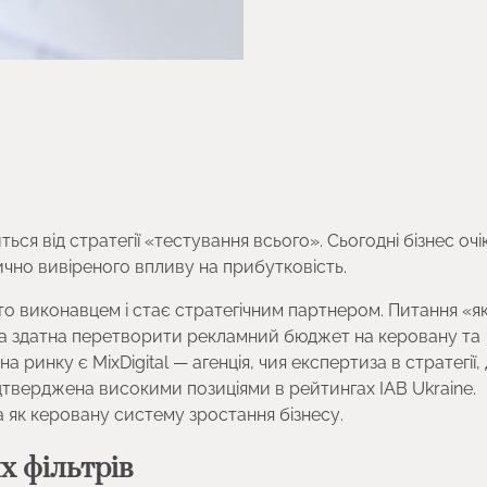
ься від стратегії «тестування всього». Сьогодні бізнес очі
ично вивіреного впливу на прибутковість.
то виконавцем і стає стратегічним партнером. Питання «я
нда здатна перетворити рекламний бюджет на керовану та
 ринку є MixDigital — агенція, чия експертиза в стратегії,
дтверджена високими позиціями в рейтингах IAB Ukraine.
а як керовану систему зростання бізнесу.
х фільтрів