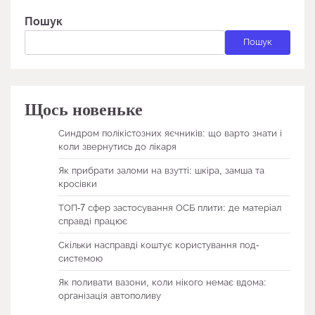
Пошук
Пошук
Щось новеньке
Синдром полікістозних яєчників: що варто знати і
коли звернутись до лікаря
Як прибрати заломи на взутті: шкіра, замша та
кросівки
ТОП-7 сфер застосування ОСБ плити: де матеріал
справді працює
Скільки насправді коштує користування под-
системою
Як поливати вазони, коли нікого немає вдома:
організація автополиву