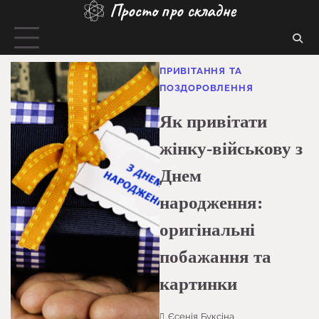
Просто про складне
Перейти
до
вмісту
ПРИВІТАННЯ ТА
ПОЗДОРОВЛЕННЯ
Як привітати
жінку-військову з
Днем
народження:
оригінальні
побажання та
картинки
Єсенія Буксіна