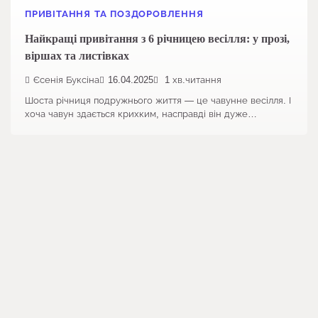
ПРИВІТАННЯ ТА ПОЗДОРОВЛЕННЯ
Найкращі привітання з 6 річницею весілля: у прозі,
віршах та листівках
Єсенія Буксіна
16.04.2025
1 хв.читання
Шоста річниця подружнього життя — це чавунне весілля. І
хоча чавун здається крихким, насправді він дуже…