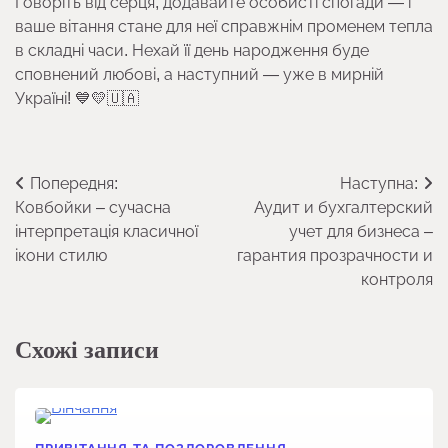
Говоріть від серця, додавайте особисті спогади — і
ваше вітання стане для неї справжнім променем тепла
в складні часи. Нехай її день народження буде
сповнений любові, а наступний — уже в мирній
Україні! 💙💛🇺🇦
Навігація
Попередня:
Наступна:
Ковбойки – сучасна
Аудит и бухгалтерский
записів
інтерпретація класичної
учет для бизнеса –
ікони стилю
гарантия прозрачности и
контроля
Схожі записи