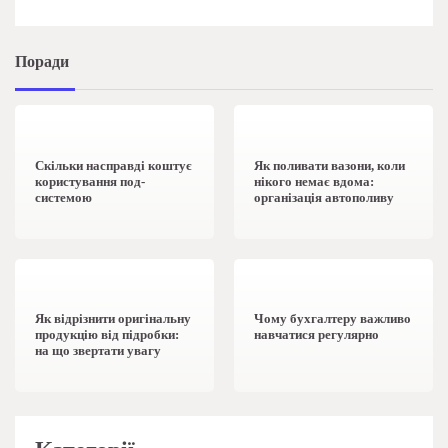
Поради
1 хв читання
0
1 хв читання
0
Скільки насправді коштує
Як поливати вазони, коли
користування под-
нікого немає вдома:
системою
організація автополиву
1 хв читання
0
1 хв читання
0
Як відрізнити оригінальну
Чому бухгалтеру важливо
продукцію від підробки:
навчатися регулярно
на що звертати увагу