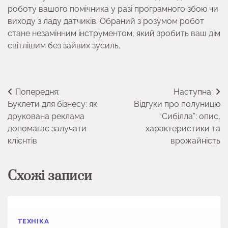
роботу вашого помічника у разі програмного збою чи
виходу з ладу датчиків. Обраний з розумом робот
стане незамінним інструментом, який зробить ваш дім
світлішим без зайвих зусиль.
Навігація
Попередня:
Наступна:
Буклети для бізнесу: як
Відгуки про полуницю
записів
друкована реклама
“Сибілла”: опис,
допомагає залучати
характеристики та
клієнтів
врожайність
Схожі записи
ТЕХНІКА