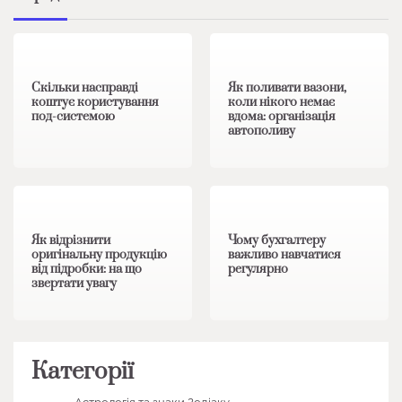
1 хв читання
0
1 хв читання
0
Скільки насправді
Як поливати вазони,
коштує користування
коли нікого немає
под-системою
вдома: організація
автополиву
1 хв читання
0
1 хв читання
0
Як відрізнити
Чому бухгалтеру
оригінальну продукцію
важливо навчатися
від підробки: на що
регулярно
звертати увагу
Категорії