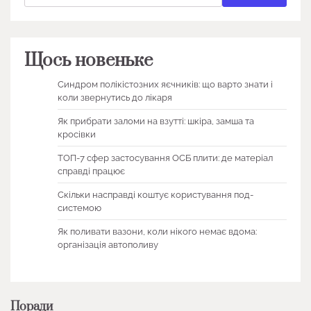
Щось новеньке
Синдром полікістозних яєчників: що варто знати і
коли звернутись до лікаря
Як прибрати заломи на взутті: шкіра, замша та
кросівки
ТОП-7 сфер застосування ОСБ плити: де матеріал
справді працює
Скільки насправді коштує користування под-
системою
Як поливати вазони, коли нікого немає вдома:
організація автополиву
Поради