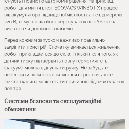
існують і повністю автономні рішення. Наприклад,
робот для миття вікон ECOVACS WINBOT X працює
від акумулятора підвищеної місткості, а не від мережі
220 В, тому площа його пересування не обмежена
висотою чи довжиною кабелю.
Перед кожним запуском важливо правильно
закріпити пристрій. Спочатку вмикається живлення,
робот прикладається до скла, і тільки після того, як
датчик тиску підтвердить повну герметичність
(вакуум), можна відпускати ручку. Не забудьте
перевірити щільність прилягання серветки, адже
зім’ята тканина може стати причиною підсмоктування
повітря.
Системи безпеки та експлуатаційні
обмеження