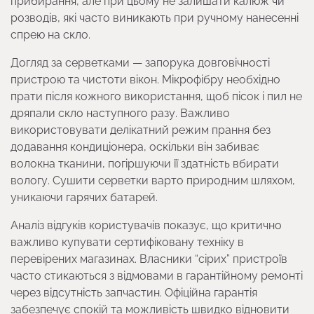
прибирання, але при цьому не залишати калюж чи
розводів, які часто виникають при ручному нанесенні
спрею на скло.
Догляд за серветками — запорука довговічності
пристрою та чистоти вікон. Мікрофібру необхідно
прати після кожного використання, щоб пісок і пил не
дряпали скло наступного разу. Важливо
використовувати делікатний режим прання без
додавання кондиціонера, оскільки він забиває
волокна тканини, погіршуючи її здатність вбирати
вологу. Сушити серветки варто природним шляхом,
уникаючи гарячих батарей.
Аналіз відгуків користувачів показує, що критично
важливо купувати сертифіковану техніку в
перевірених магазинах. Власники “сірих” пристроїв
часто стикаються з відмовами в гарантійному ремонті
через відсутність запчастин. Офіційна гарантія
забезпечує спокій та можливість швидко відновити