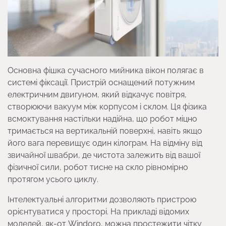
Основна фішка сучасного мийника вікон полягає в
системі фіксації. Пристрій оснащений потужним
електричним двигуном, який відкачує повітря,
створюючи вакуум між корпусом і склом. Ця фізика
всмоктування настільки надійна, що робот міцно
тримається на вертикальній поверхні, навіть якщо
його вага перевищує один кілограм. На відміну від
звичайної швабри, де чистота залежить від вашої
фізичної сили, робот тисне на скло рівномірно
протягом усього циклу.
Інтелектуальні алгоритми дозволяють пристрою
орієнтуватися у просторі. На прикладі відомих
моделей, як-от Windoro, можна простежити чітку