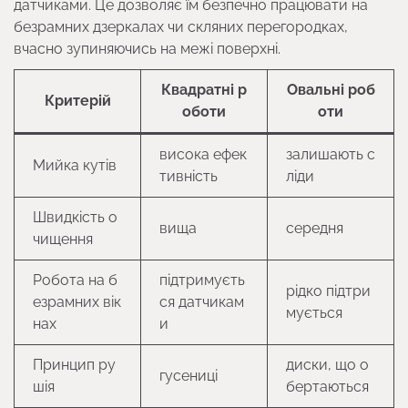
датчиками. Це дозволяє їм безпечно працювати на
безрамних дзеркалах чи скляних перегородках,
вчасно зупиняючись на межі поверхні.
Квадратні р
Овальні роб
Критерій
оботи
оти
висока ефек
залишають с
Мийка кутів
тивність
ліди
Швидкість о
вища
середня
чищення
Робота на б
підтримуєть
рідко підтри
езрамних вік
ся датчикам
мується
нах
и
Принцип ру
диски, що о
гусениці
шія
бертаються