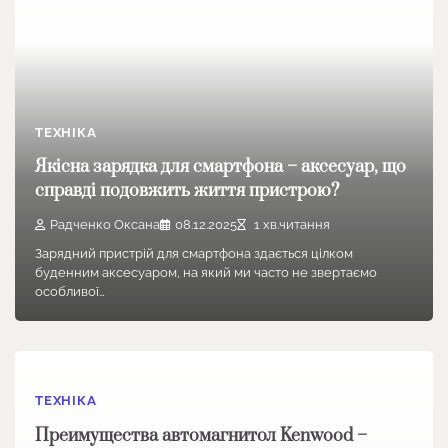
ТЕХНІКА
Якісна зарядка для смартфона – аксесуар, що
справді подовжить життя пристрою?
Радченко Оксана
08.12.2025
1 хв.читання
Зарядний пристрій для смартфона здається цілком
буденним аксесуаром, на який ми часто не звертаємо
особливої…
ТЕХНІКА
Преимущества автомагнитол Kenwood –