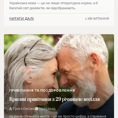
Українська мова — це не лише літературна норма, а й
багатий світ діалектів, які відображають…
1 ХВ.ЧИТАННЯ
ЧИТАТИ ДАЛІ
ПРИВІТАННЯ ТА ПОЗДОРОВЛЕННЯ
Красиві привітання з 29 річницею весілля
Грига Оксана
13.03.2025
29 років спільного життя – це не просто цифра, а справжня