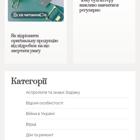
Чому бухгалтеру
важливо навчатися
регулярно
1 хв читання
0
Як відрізнити
оригінальну продукцію
від підробки: на що
звертати увагу
Категорії
Астрологія та знаки Зодіаку
Відомі особистості
Війна в Україні
Вірші
Дім та ремонт