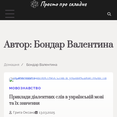
Просто про складне
Перейти
до
вмісту
Автор:
Бондар Валентина
Домашня
Бондар Валентина
МОВОЗНАВСТВО
Приклади діалектних слів в українській мові
та їх значення
Грига Оксана
13.03.2025