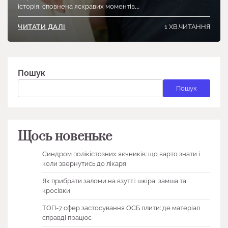
історія, сповнена яскравих моментів,…
1 ХВ.ЧИТАННЯ
ЧИТАТИ ДАЛІ
Пошук
Пошук
Щось новеньке
Синдром полікістозних яєчників: що варто знати і
коли звернутись до лікаря
Як прибрати заломи на взутті: шкіра, замша та
кросівки
ТОП-7 сфер застосування ОСБ плити: де матеріал
справді працює