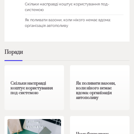
Скільки насправді коштує користування под-
системою
Як поливати вазони, коли нікого немає вдома:
організація автополиву
Поради
1 хв читання
0
1 хв читання
0
Скільки насправді
Як поливати вазони,
коштує користування
коли нікого немає
под-системою
вдома: організація
автополиву
1 хв читання
0