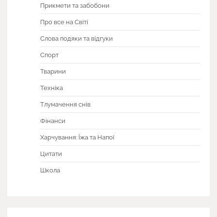
Прикмети та забобони
Про все на Світі
Слова подяки та відгуки
Спорт
Тварини
Техніка
Тлумачення снів
Фінанси
Харчування: Їжа та Напої
Цитати
Школа