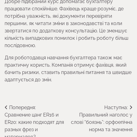
Добре підібраний курс допомагає бухгалтеру
працювати спокійніше. Фахівець краще розуміє, де
потрібна уважність, які документи перевіряти
першими, як читати зміни в законодавстві та коли
звертатися по додаткову консультацію. Це зменшує
кількість випадкових помилок і робить роботу більш
послідовною.
Для роботодавця навчання бухгалтера також має
практичну користь. Компанія отримує фахівця, який
бачить ризики, ставить правильні питання та швидше
адаптується до змін.
Навігація
Попередня:
Наступна:
Сравнение цанг ER16 и
Правильний наголос у
записів
ER20: какие подходят для
слові “боязнь”: орфоепічна
разных фрез и
норма та значення
материалов?