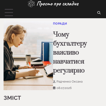
Просто про складне
Перейти
до
вмісту
ПОРАДИ
Чому
бухгалтеру
важливо
навчатися
регулярно
Радченко Оксана
08.07.2026
ЗМІСТ