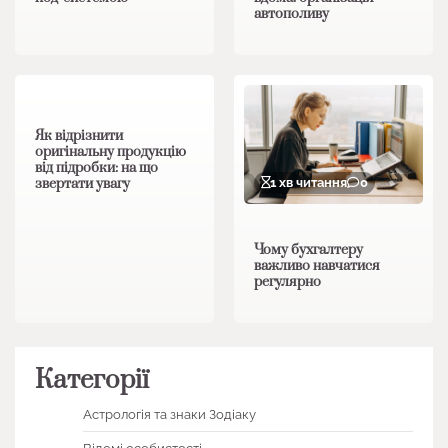
автополиву
1 хв читання
0
Як відрізнити
оригінальну продукцію
від підробки: на що
звертати увагу
1 хв читання
0
Чому бухгалтеру
важливо навчатися
регулярно
Категорії
Астрологія та знаки Зодіаку