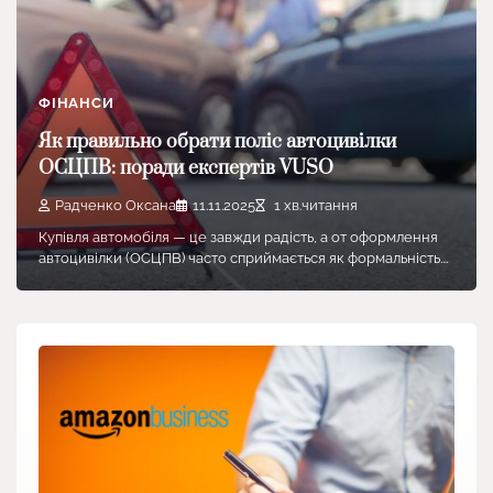
ФІНАНСИ
Як правильно обрати поліс автоцивілки
ОСЦПВ: поради експертів VUSO
Радченко Оксана
11.11.2025
1 хв.читання
Купівля автомобіля — це завжди радість, а от оформлення
автоцивілки (ОСЦПВ) часто сприймається як формальність.…