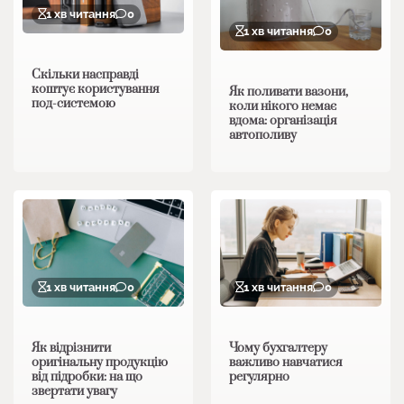
1 хв читання
0
1 хв читання
0
Скільки насправді
коштує користування
Як поливати вазони,
под-системою
коли нікого немає
вдома: організація
автополиву
1 хв читання
0
1 хв читання
0
Як відрізнити
Чому бухгалтеру
оригінальну продукцію
важливо навчатися
від підробки: на що
регулярно
звертати увагу