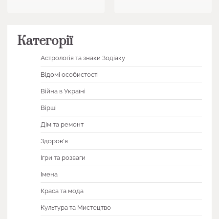
Категорії
Астрологія та знаки Зодіаку
Відомі особистості
Війна в Україні
Вірші
Дім та ремонт
Здоров'я
Ігри та розваги
Імена
Краса та мода
Культура та Мистецтво