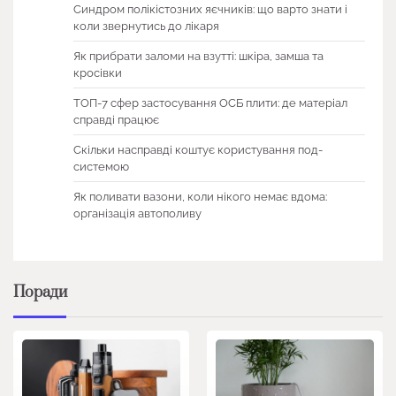
Синдром полікістозних яєчників: що варто знати і
коли звернутись до лікаря
Як прибрати заломи на взутті: шкіра, замша та
кросівки
ТОП-7 сфер застосування ОСБ плити: де матеріал
справді працює
Скільки насправді коштує користування под-
системою
Як поливати вазони, коли нікого немає вдома:
організація автополиву
Поради