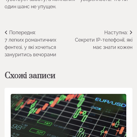
один шанс не упущен.
Навігація
Попередня:
Наступна:
7 легких романтичних
Секрети IP-телефонії, які
записів
фентезі, у які хочеться
має знати кожен
зануритись вечорами
Схожі записи