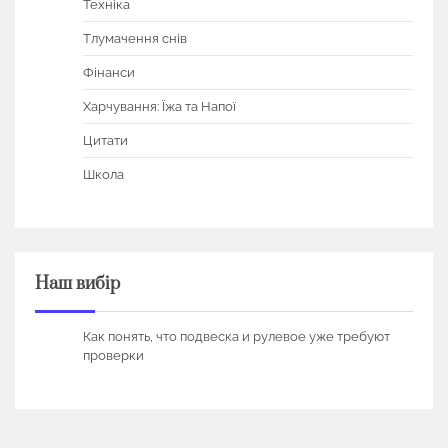
Техніка
Тлумачення снів
Фінанси
Харчування: Їжа та Напої
Цитати
Школа
Наш вибір
Как понять, что подвеска и рулевое уже требуют
проверки