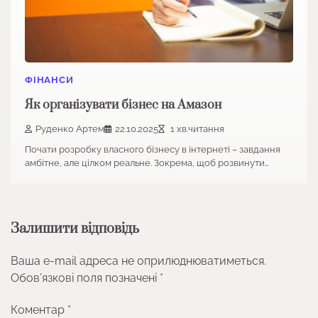
ФІНАНСИ
Як організувати бізнес на Амазон
Руденко Артем
22.10.2025
1 хв.читання
Почати розробку власного бізнесу в інтернеті – завдання
амбітне, але цілком реальне. Зокрема, щоб розвинути…
Залишити відповідь
Ваша e-mail адреса не оприлюднюватиметься.
Обов’язкові поля позначені
*
Коментар
*