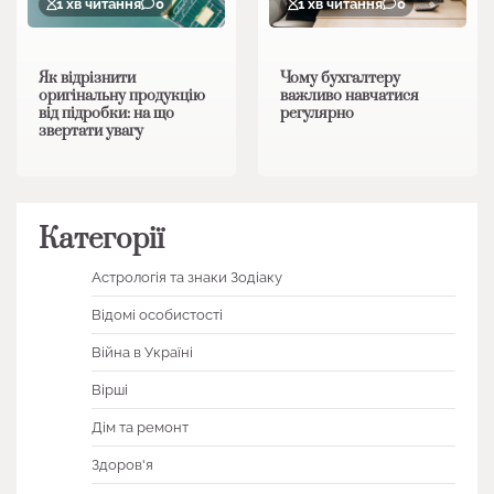
1 хв читання
0
1 хв читання
0
Як відрізнити
Чому бухгалтеру
оригінальну продукцію
важливо навчатися
від підробки: на що
регулярно
звертати увагу
Категорії
Астрологія та знаки Зодіаку
Відомі особистості
Війна в Україні
Вірші
Дім та ремонт
Здоров'я