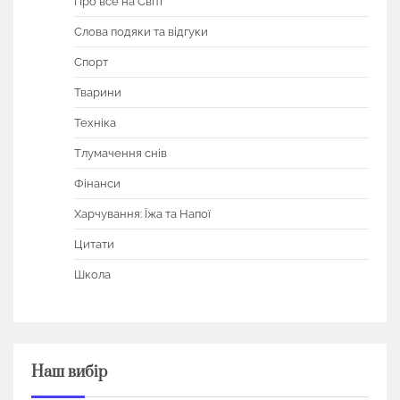
Про все на Світі
Слова подяки та відгуки
Спорт
Тварини
Техніка
Тлумачення снів
Фінанси
Харчування: Їжа та Напої
Цитати
Школа
Наш вибір