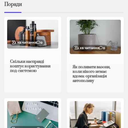
Поради
1 хв читання
0
1 хв читання
0
Скільки насправді
коштує користування
Як поливати вазони,
под-системою
коли нікого немає
вдома: організація
автополиву