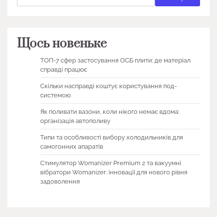
Щось новеньке
ТОП-7 сфер застосування ОСБ плити: де матеріал
справді працює
Скільки насправді коштує користування под-
системою
Як поливати вазони, коли нікого немає вдома:
організація автополиву
Типи та особливості вибору холодильників для
самогонних апаратів
Стимулятор Womanizer Premium 2 та вакуумні
вібратори Womanizer: інновації для нового рівня
задоволення