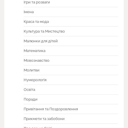
Ігри та розваги
Імена
Краса та мода
Культура та Мистецтво
Малюнки для дітей
Математика
Мовознавство
Молитви
Нумерологія
Освіта
Поради
Привітання та Поздоровлення
Прикмети та забобони