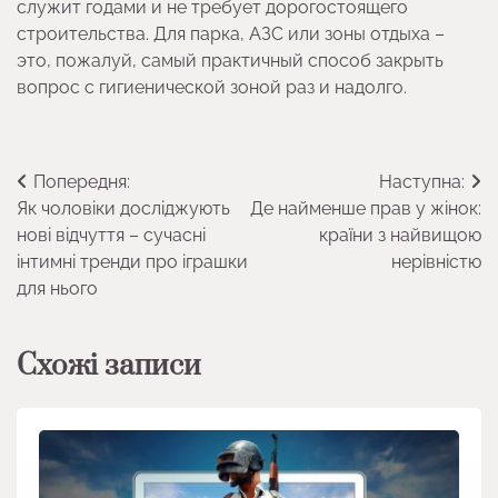
служит годами и не требует дорогостоящего
строительства. Для парка, АЗС или зоны отдыха –
это, пожалуй, самый практичный способ закрыть
вопрос с гигиенической зоной раз и надолго.
Навігація
Попередня:
Наступна:
Як чоловіки досліджують
Де найменше прав у жінок:
записів
нові відчуття – сучасні
країни з найвищою
інтимні тренди про іграшки
нерівністю
для нього
Схожі записи