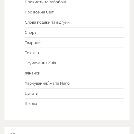
Прикмети та забобони
Про все на Світі
Слова подяки та відгуки
Спорт
Тварини
Техніка
Тлумачення снів
Фінанси
Харчування: Їжа та Напої
Цитати
Школа