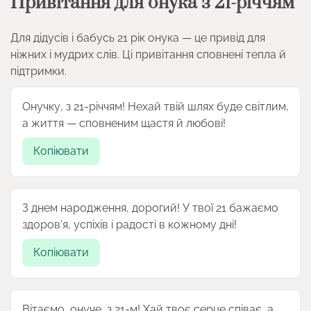
Привітання для онука з 21-річчям
Для дідусів і бабусь 21 рік онука — це привід для
ніжних і мудрих слів. Ці привітання сповнені тепла й
підтримки.
Онучку, з 21-річчям! Нехай твій шлях буде світлим,
а життя — сповненим щастя й любові!
Копіювати
З днем народження, дорогий! У твої 21 бажаємо
здоров’я, успіхів і радості в кожному дні!
Копіювати
Вітаємо, онуче, з 21-м! Хай твоє серце співає, а