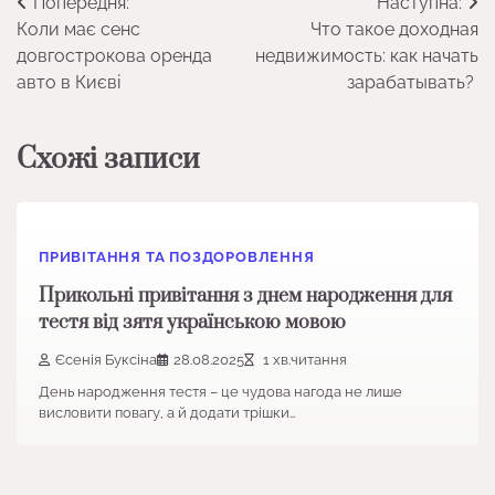
Навігація
Попередня:
Наступна:
Коли має сенс
Что такое доходная
записів
довгострокова оренда
недвижимость: как начать
авто в Києві
зарабатывать?
Схожі записи
ПРИВІТАННЯ ТА ПОЗДОРОВЛЕННЯ
Прикольні привітання з днем народження для
тестя від зятя українською мовою
Єсенія Буксіна
28.08.2025
1 хв.читання
День народження тестя – це чудова нагода не лише
висловити повагу, а й додати трішки…