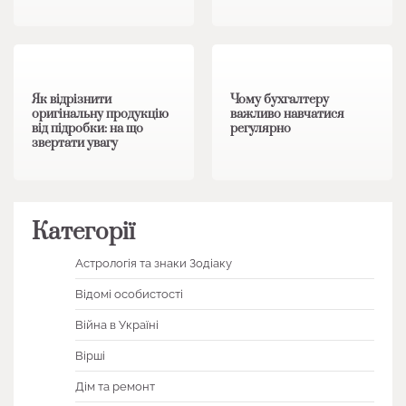
1 хв читання
0
1 хв читання
0
Як відрізнити
Чому бухгалтеру
оригінальну продукцію
важливо навчатися
від підробки: на що
регулярно
звертати увагу
Категорії
Астрологія та знаки Зодіаку
Відомі особистості
Війна в Україні
Вірші
Дім та ремонт