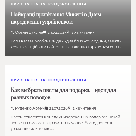
ПРИВІТАННЯ ТА ПОЗДОРОВЛЕННЯ
Найкращі привітання Микиті з Днем
народження українською
Єсенія Буксіна
23.04.2025
1 хв.читання
Коли настав особливий день для близької людини, завжди
хочеться підібрати найтепліші слова, що торкнуться серця.…
ПРИВІТАННЯ ТА ПОЗДОРОВЛЕННЯ
Как выбрать цветы для подарка – идеи для
разных поводов
Руденко Артем
21.07.2026
1 хв.читання
Цветы относятся к числу универсальных подарков. Такой
презент помогает выразить внимание, благодарность,
уважение или теплые…