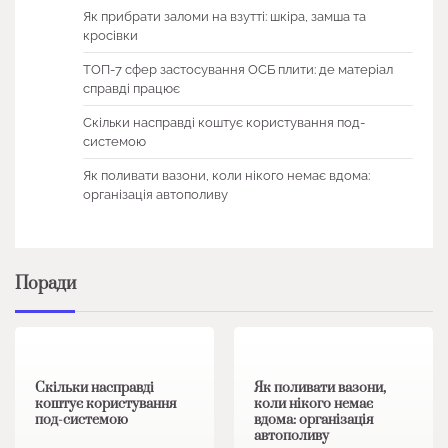
Як прибрати заломи на взутті: шкіра, замша та
кросівки
ТОП-7 сфер застосування ОСБ плити: де матеріал
справді працює
Скільки насправді коштує користування под-
системою
Як поливати вазони, коли нікого немає вдома:
організація автополиву
Поради
1 хв читання
0
1 хв читання
0
Скільки насправді
Як поливати вазони,
коштує користування
коли нікого немає
под-системою
вдома: організація
автополиву