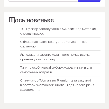
Щось новеньке
ТОП-7 сфер застосування ОСБ плити: де матеріал
справді працює
Скільки насправді коштує користування под-
системою
Як поливати вазони, коли нікого немає вдома:
організація автополиву
Типи та особливості вибору холодильників для
самогонних апаратів
Стимулятор Womanizer Premium 2 та вакуумні
вібратори Womanizer: інновації для нового рівня
задоволення