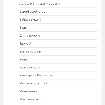
Астрологія та знаки Зодіаку
Відомі особистості
Війна в Україні
Вірші
Дім та ремонт
Здоров'я
Ігри та розваги
Імена
Краса та мода
Культура та Мистецтво
Малюнки для дітей
Математика
Мовознавство