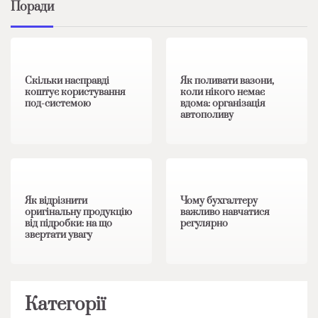
Поради
1 хв читання
0
1 хв читання
0
Скільки насправді
Як поливати вазони,
коштує користування
коли нікого немає
под-системою
вдома: організація
автополиву
1 хв читання
0
1 хв читання
0
Як відрізнити
Чому бухгалтеру
оригінальну продукцію
важливо навчатися
від підробки: на що
регулярно
звертати увагу
Категорії