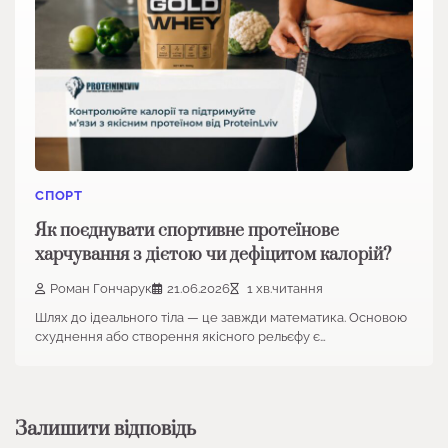
СПОРТ
Як поєднувати спортивне протеїнове
харчування з дієтою чи дефіцитом калорій?
Роман Гончарук
21.06.2026
1 хв.читання
Шлях до ідеального тіла — це завжди математика. Основою
схуднення або створення якісного рельєфу є…
Залишити відповідь