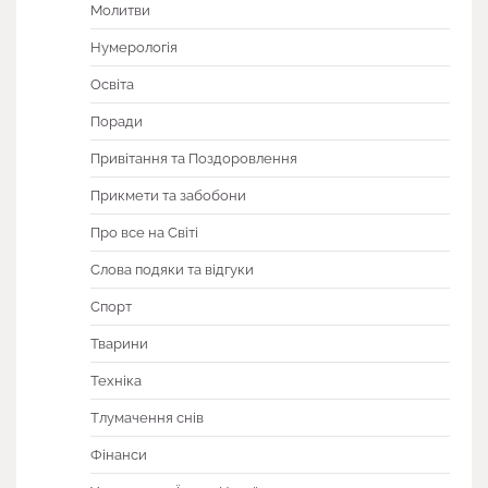
Молитви
Нумерологія
Освіта
Поради
Привітання та Поздоровлення
Прикмети та забобони
Про все на Світі
Слова подяки та відгуки
Спорт
Тварини
Техніка
Тлумачення снів
Фінанси