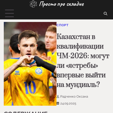
Просто про складне
Перейти
до
вмісту
СПОРТ
Казахстан в
квалификации
ЧМ-2026: могут
ли «ястребы»
впервые выйти
на мундиаль?
Радченко Оксана
24.09.2025