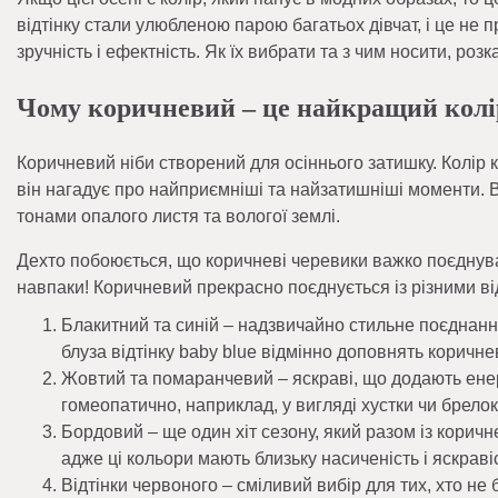
відтінку стали улюбленою парою багатьох дівчат, і це не п
зручність і ефектність. Як їх вибрати та з чим носити, розк
Чому коричневий – це найкращий колір
Коричневий ніби створений для осіннього затишку. Колір 
він нагадує про найприємніші та найзатишніші моменти. 
тонами опалого листя та вологої землі.
Дехто побоюється, що коричневі черевики важко поєднува
навпаки! Коричневий прекрасно поєднується із різними ві
Блакитний та синій – надзвичайно стильне поєднанн
блуза відтінку baby blue відмінно доповнять коричне
Жовтий та помаранчевий – яскраві, що додають енерг
гомеопатично, наприклад, у вигляді хустки чи брелок
Бордовий – ще один хіт сезону, який разом із корич
адже ці кольори мають близьку насиченість і яскраві
Відтінки червоного – сміливий вибір для тих, хто не