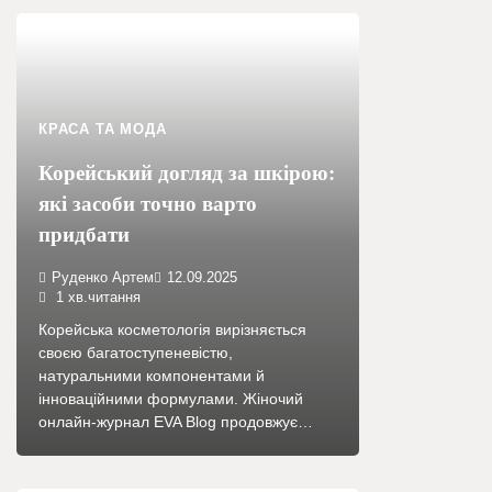
КРАСА ТА МОДА
Корейський догляд за шкірою:
які засоби точно варто
придбати
Руденко Артем
12.09.2025
1 хв.читання
Корейська косметологія вирізняється
своєю багатоступеневістю,
натуральними компонентами й
інноваційними формулами. Жіночий
онлайн-журнал EVA Blog продовжує…