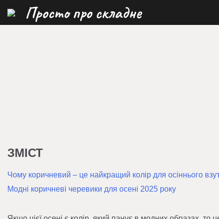
Перейти
Просто про складне
до
вмісту
ЗМІСТ
Чому коричневий – це найкращий колір для осіннього взу
Модні коричневі черевики для осені 2025 року
Якщо цієї осені є колір, який панує в модних образах, то