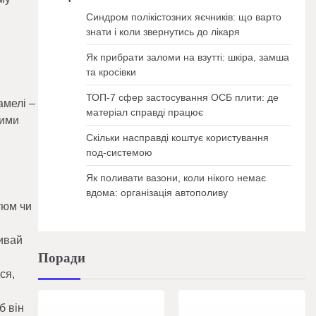
Синдром полікістозних яєчників: що варто
знати і коли звернутись до лікаря
Як прибрати заломи на взутті: шкіра, замша
та кросівки
ТОП-7 сфер застосування ОСБ плити: де
амелі –
матеріал справді працює
кими
Скільки насправді коштує користування
под-системою
Як поливати вазони, коли нікого немає
вдома: організація автополиву
тюм чи
живай
Поради
ся,
1 хв читання
0
1 хв читання
0
б він