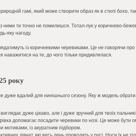
риродній гамі, який може створити образ як в стилі бохо, так
 із ними ти точно не помилишся. Тотал-лук у коричнево-беже
дь-яку нагоду.
иглядатимуть із коричневими черевиками. Це не говорячи про
ся наважитися на те, до чого тільки придивлялася.
25 року
 дуже вдалий для нинішнього сезону. Яку ж модель обрати
виглядає дуже цікаво, але і дуже зручний для твоїх пальчикі
рівка допомагає посадити черевики по нозі. Це може бути 
ми мотивами, із акуратним підбором.
ктивних дівчат, які весь день проводять у русі. Носи їх не тіл