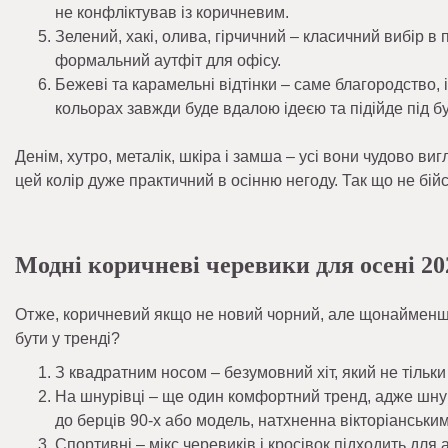
не конфліктував із коричневим.
Зелений, хакі, олива, гірчичний – класичний вибір в п
формальний аутфіт для офісу.
Бежеві та карамельні відтінки – саме благородство,
кольорах завжди буде вдалою ідеєю та підійде під бу
Денім, хутро, металік, шкіра і замша – усі вони чудово в
цей колір дуже практичний в осінню негоду. Так що не бій
Модні коричневі черевики для осені 20
Отже, коричневий якщо не новий чорний, але щонайменше
бути у тренді?
З квадратним носом – безумовний хіт, який не тільки 
На шнурівці – ще один комфортний тренд, адже шну
до берців 90-х або модель, натхненна вікторіанськи
Спортивні – мікс черевиків і кросівок підходить для а