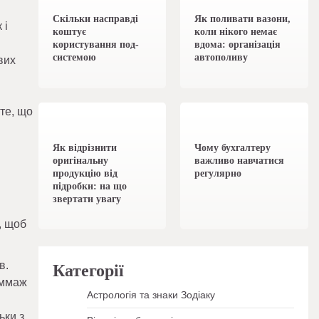
Скільки насправді
Як поливати вазони,
 і
коштує
коли нікого немає
користування под-
вдома: організація
системою
автополиву
вих
1 хв читання
0
1 хв читання
0
 те, що
Як відрізнити
Чому бухгалтеру
оригінальну
важливо навчатися
продукцію від
регулярно
підробки: на що
звертати увагу
, щоб
в.
Категорії
оммаж
Астрологія та знаки Зодіаку
ьки з