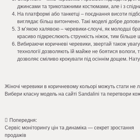
джинсами та трикотажними костюмами, але і з спід
На платформі або танкетці – поєднання висоти підбо
виглядає більш витончено. Такі моделі добре допов
З м’якою халявою – черевики-слоучі, як молодші бра
красиво підкреслюють стрункість ніжок, тим більше 
Вибираючи коричневі черевики, звертай також увагу 
технології дозволяють їй майже не боятися вологи
дозволяє сміливо крокувати під осіннім дощем. На
Жіночі черевики в коричневому кольорі можуть стати не 
Вибери класну модель на сайті Sandalini та перетвори кож
Попередня:
Навігація
Сервіс моніторингу цін та динаміка — секрет зростання
записів
продажів