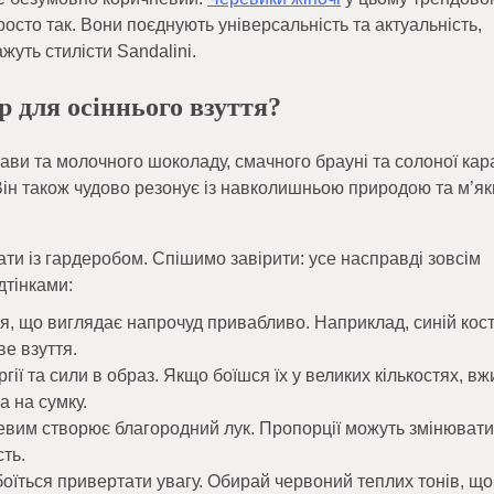
росто так. Вони поєднують універсальність та актуальність,
ажуть стилісти Sandalini.
 для осіннього взуття?
кави та молочного шоколаду, смачного брауні та солоної кар
Він також чудово резонує із навколишньою природою та м’я
ти із гардеробом. Спішимо завірити: усе насправді зовсім
дтінками:
я, що виглядає напрочуд привабливо. Наприклад, синій кос
ве взуття.
ії та сили в образ. Якщо боїшся їх у великих кількостях, в
а на сумку.
невим створює благородний лук. Пропорції можуть змінювати
сть.
 боїться привертати увагу. Обирай червоний теплих тонів, що