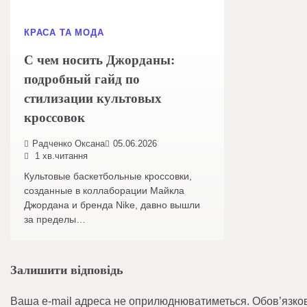
КРАСА ТА МОДА
С чем носить Джорданы:
подробный гайд по
стилизации культовых
кроссовок
Радченко Оксана
05.06.2026
1 хв.читання
Культовые баскетбольные кроссовки,
созданные в коллаборации Майкла
Джордана и бренда Nike, давно вышли
за пределы…
Залишити відповідь
Ваша e-mail адреса не оприлюднюватиметься.
Обов’язко