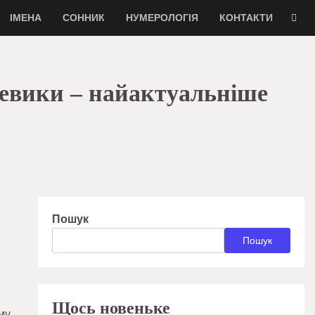
ІМЕНА
СОННИК
НУМЕРОЛОГІЯ
КОНТАКТИ
ревики – найактуальніше
Пошук
Пошук
Щось новеньке
му