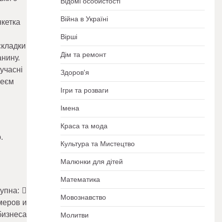
Відомі особистості
Війна в Україні
нкетка
Вірші
складки
Дім та ремонт
анину.
учасні
Здоров'я
реєм
Ігри та розваги
Імена
Краса та мода
.
Культура та Мистецтво
Малюнки для дітей
Математика
упна:
Мовознавство
меров и
бизнеса
Молитви