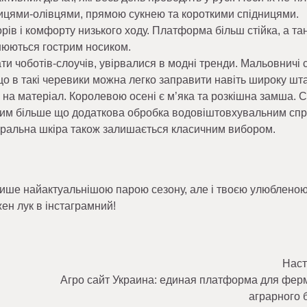
ницями-олівцями, прямою сукнею та короткими спідницями.
рів і комфорту низького ходу. Платформа більш стійка, а та
нюються гострим носиком.
ти чоботів-слоучів, увірвалися в модні тренди. Мальовничі 
що в такі черевики можна легко заправити навіть широку шт
на матеріал. Королевою осені є м’яка та розкішна замша. С
, тим більше що додаткова обробка водовіштовхувальним сп
туральна шкіра також залишається класичним вибором.
лише найактуальнішою парою сезону, але і твоєю улюбленою
ен лук в інстаграмний!
Наст
Агро сайт Украина: единая платформа для фер
аграрного 