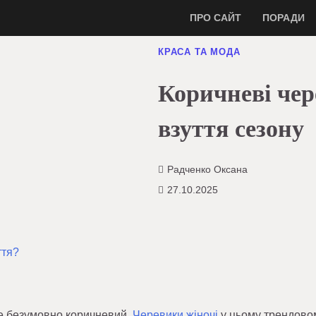
ПРО САЙТ
ПОРАДИ
КРАСА ТА МОДА
Коричневі че
взуття сезону
Радченко Оксана
27.10.2025
ття?
 це безумовно коричневий.
Черевики жіночі
у цьому трендово