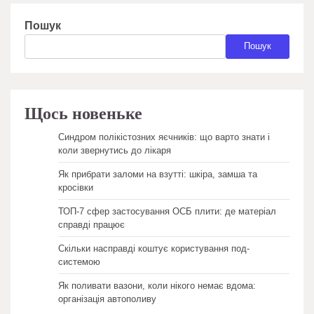
Пошук
Пошук
Щось новеньке
Синдром полікістозних яєчників: що варто знати і
коли звернутись до лікаря
Як прибрати заломи на взутті: шкіра, замша та
кросівки
ТОП-7 сфер застосування ОСБ плити: де матеріал
справді працює
Скільки насправді коштує користування под-
системою
Як поливати вазони, коли нікого немає вдома:
організація автополиву