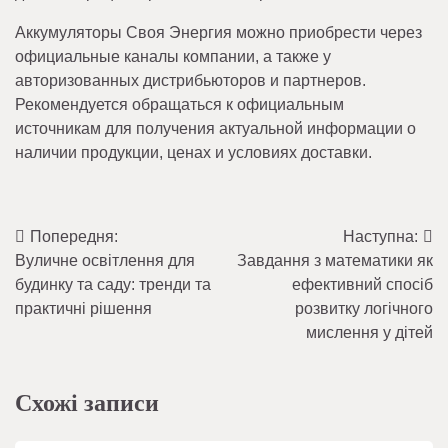
Аккумуляторы Своя Энергия можно приобрести через
официальные каналы компании, а также у
авторизованных дистрибьюторов и партнеров.
Рекомендуется обращаться к официальным
источникам для получения актуальной информации о
наличии продукции, ценах и условиях доставки.
Попередня:
Наступна:
Навігація
Вуличне освітлення для
Завдання з математики як
записів
будинку та саду: тренди та
ефективний спосіб
практичні рішення
розвитку логічного
мислення у дітей
Схожі записи