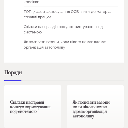
кросівки
ТОП-7 сфер застосування ОСБ плити: де матеріал
справді працює
Скільки насправді коштує користування под-
системою
Як поливати вазони, коли нікого немає вдома:
організація автополиву
Поради
1 хв читання
0
1 хв читання
0
Скільки насправді
Як поливати вазони,
коштує користування
коли нікого немає
под-системою
вдома: організація
автополиву