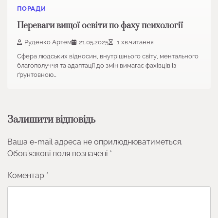
ПОРАДИ
Переваги вищої освіти по фаху психології
Руденко Артем
21.05.2025
1 хв.читання
Сфера людських відносин, внутрішнього світу, ментального
благополуччя та адаптації до змін вимагає фахівців із
ґрунтовною…
Залишити відповідь
Ваша e-mail адреса не оприлюднюватиметься.
Обов’язкові поля позначені
*
Коментар
*