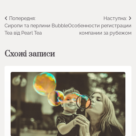
Навігація
Попередня:
Наступна:
Сиропи та перлини Bubble
Особенности регистрации
записів
Tea від Pearl Tea
компании за рубежом
Схожі записи