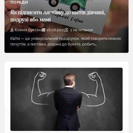
ПОРАДИ
Як підписати листівку до квітів дівчині,
подрузі або мамі
Єсенія Буксіна
16.06.2025
1 хв.читання
Квіти — це універсальний подарунок, який говорить мовою
почуттів, а листівка, додана до букета, робить…