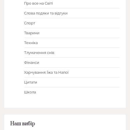
Про все на Світі
Слова подяки та відгуки
Спорт
Тварини
Техніка
Тлумачення снів
Фінанси
Харчування: Їжа та Напої
Цитати
Школа
Наш вибір