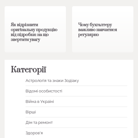
1 хв читання
0
1 хв читання
0
Як відрізнити
Чому бухгалтеру
оригінальну продукцію
важливо навчатися
від підробки: на що
регулярно
звертати увагу
Категорії
Астрологія та знаки Зодіаку
Відомі особистості
Війна в Україні
Вірші
Дім та ремонт
Здоров'я