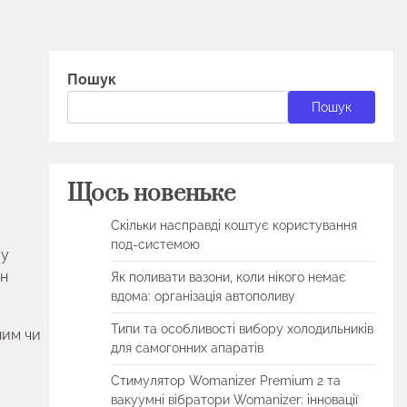
Пошук
Пошук
Щось новеньке
Скільки насправді коштує користування
под-системою
му
ін
Як поливати вазони, коли нікого немає
вдома: організація автополиву
Типи та особливості вибору холодильників
ним чи
для самогонних апаратів
Стимулятор Womanizer Premium 2 та
вакуумні вібратори Womanizer: інновації