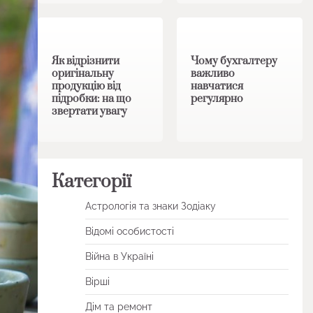
1 хв читання
0
1 хв читання
0
Як відрізнити
Чому бухгалтеру
оригінальну
важливо
продукцію від
навчатися
підробки: на що
регулярно
звертати увагу
Категорії
Астрологія та знаки Зодіаку
Відомі особистості
Війна в Україні
Вірші
Дім та ремонт