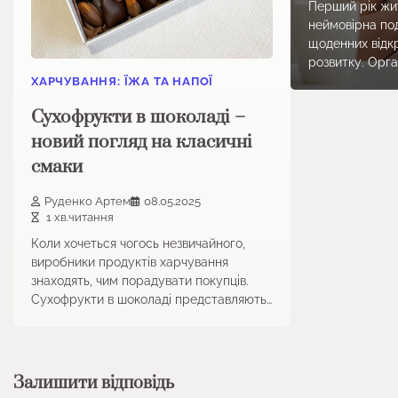
Перший рік жи
неймовірна по
щоденних відкр
розвитку. Орга
ХАРЧУВАННЯ: ЇЖА ТА НАПОЇ
Сухофрукти в шоколаді –
новий погляд на класичні
смаки
Руденко Артем
08.05.2025
1 хв.читання
Коли хочеться чогось незвичайного,
виробники продуктів харчування
знаходять, чим порадувати покупців.
Сухофрукти в шоколаді представляють…
Залишити відповідь