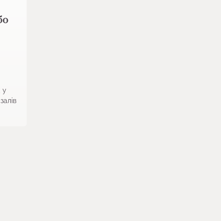
бо
 у
залів