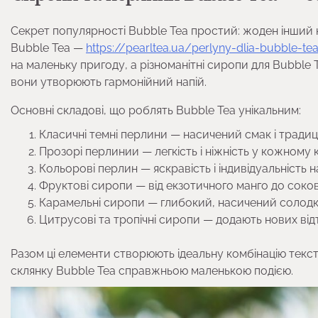
Секрет популярності Bubble Tea простий: жоден інший 
Bubble Tea —
https://pearltea.ua/perlyny-dlia-bubble-te
на маленьку пригоду, а різноманітні сиропи для Bubble 
вони утворюють гармонійний напій.
Основні складові, що роблять Bubble Tea унікальним:
Класичні темні перлини — насичений смак і традиц
Прозорі перлинии — легкість і ніжність у кожному 
Кольорові перлин — яскравість і індивідуальність 
Фруктові сиропи — від екзотичного манго до соковит
Карамельні сиропи — глибокий, насичений солодк
Цитрусові та тропічні сиропи — додають нових від
Разом ці елементи створюють ідеальну комбінацію текст
склянку Bubble Tea справжньою маленькою подією.