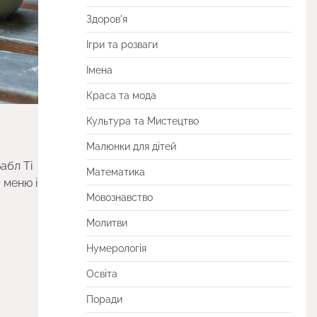
Здоров'я
Ігри та розваги
Імена
Краса та мода
Культура та Мистецтво
Малюнки для дітей
абл Ті
Математика
 меню і
Мовознавство
Молитви
Нумерологія
Освіта
Поради