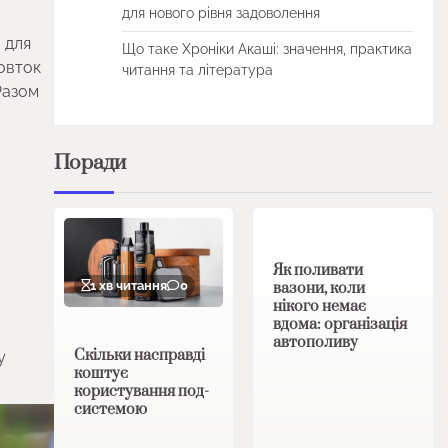
для нового рівня задоволення
 для
Що таке Хроніки Акаші: значення, практика
овток
читання та література
Разом
Поради
1 хв читання
0
Як поливати
1 хв читання
0
вазони, коли
нікого немає
вдома: організація
автополиву
Скільки насправді
у
коштує
користування под-
системою