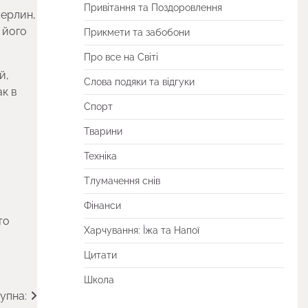
Привітання та Поздоровлення
перлин,
 його
Прикмети та забобони
Про все на Світі
й,
Слова подяки та відгуки
ак в
Спорт
Тварини
Техніка
Тлумачення снів
Фінанси
то
Харчування: Їжа та Напої
Цитати
Школа
упна: