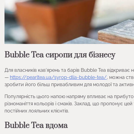
Bubble Tea сиропи для бізнесу
Для власників кав’ярень та барів Bubble Tea відкриває 
—
https://pearltea.ua/syrop-dlia-bubble-tea/
, можна ств
зробити його більш привабливим для молодої та активно
Популярність цього напою напряму впливає на прибуток
різноманіття кольорів і смаків. Заклад, що пропонує цей
постійних лояльних клієнтів.
Bubble Tea вдома