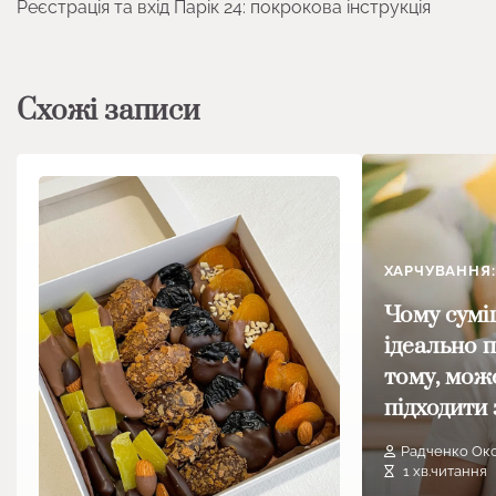
Реєстрація та вхід Парік 24: покрокова інструкція
записів
Схожі записи
ХАРЧУВАННЯ:
Чому сумі
ідеально п
тому, мож
підходити 
Радченко Ок
1 хв.читання