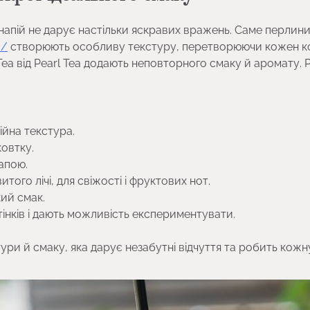
напій не дарує настільки яскравих вражень. Саме перлини
a/
створюють особливу текстуру, перетворюючи кожен к
Tea від Pearl Tea додають неповторного смаку й аромату. 
ійна текстура.
ковтку.
напою.
ого лічі, для свіжості і фруктових нот.
ий смак.
тінків і дають можливість експериментувати.
ури й смаку, яка дарує незабутні відчуття та робить кожн