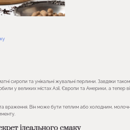
аку
матні сиропи та унікальні жувальні перлини. Завдяки тако
били у великих містах Азії, Європи та Америки, а тепер в
ії та враження. Він може бути теплим або холодним, молоч
именту.
екрет ідеального смаку