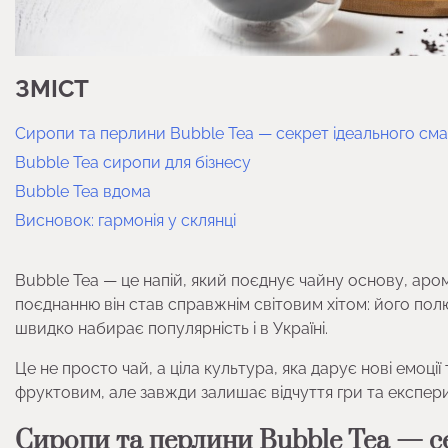
ЗМІСТ
Сиропи та перлини Bubble Tea — секрет ідеального см
Bubble Tea сиропи для бізнесу
Bubble Tea вдома
Висновок: гармонія у склянці
Bubble Tea — це напій, який поєднує чайну основу, аро
поєднанню він став справжнім світовим хітом: його полю
швидко набирає популярність і в Україні.
Це не просто чай, а ціла культура, яка дарує нові емоц
фруктовим, але завжди залишає відчуття гри та експер
Сиропи та перлини Bubble Tea — с