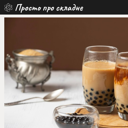
Перейти
Просто про складне
до
вмісту