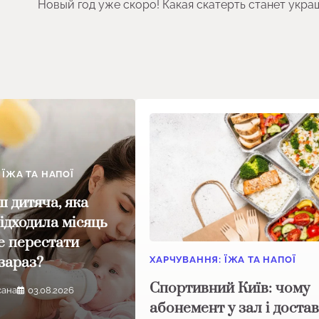
Новый год уже скоро! Какая скатерть станет укр
 ЇЖА ТА НАПОЇ
ш дитяча, яка
ідходила місяць
е перестати
зараз?
ХАРЧУВАННЯ: ЇЖА ТА НАПОЇ
Спортивний Київ: чому
сана
03.08.2026
абонемент у зал і доста