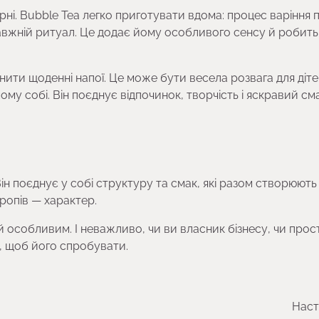
ні. Bubble Tea легко приготувати вдома: процес варіння 
вжній ритуал. Це додає йому особливого сенсу й робить
ити щоденні напої. Це може бути весела розвага для діте
у собі. Він поєднує відпочинок, творчість і яскравий см
Він поєднує у собі структуру та смак, які разом створюють
иропів — характер.
 особливим. І неважливо, чи ви власник бізнесу, чи прос
, щоб його спробувати.
Наст