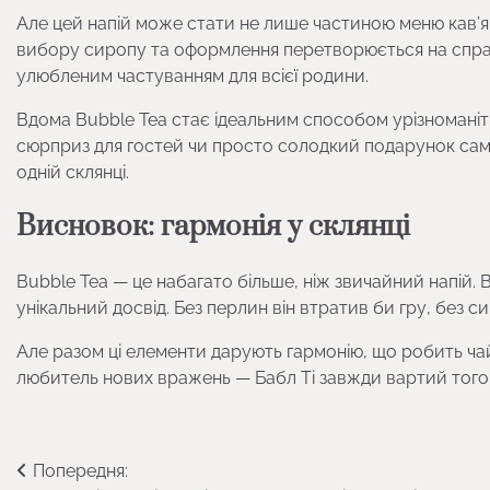
Але цей напій може стати не лише частиною меню кав’яр
вибору сиропу та оформлення перетворюється на спра
улюбленим частуванням для всієї родини.
Вдома Bubble Tea стає ідеальним способом урізноманітн
сюрприз для гостей чи просто солодкий подарунок самом
одній склянці.
Висновок: гармонія у склянці
Bubble Tea — це набагато більше, ніж звичайний напій. 
унікальний досвід. Без перлин він втратив би гру, без с
Але разом ці елементи дарують гармонію, що робить чай
любитель нових вражень — Бабл Ті завжди вартий того
Навігація
Попередня: