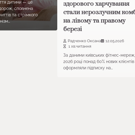
ття дитини — це
здорового харчування
дорож, сповнена
стали нерозлучним ком
иттів та стрімкого
на лівому та правому
нізм…
березі
Радченко Оксана
12.05.2026
1 хв.читання
За даними київських фітнес-мереж,
2026 році понад 60% нових клієнтів 
оформляли підписку на…