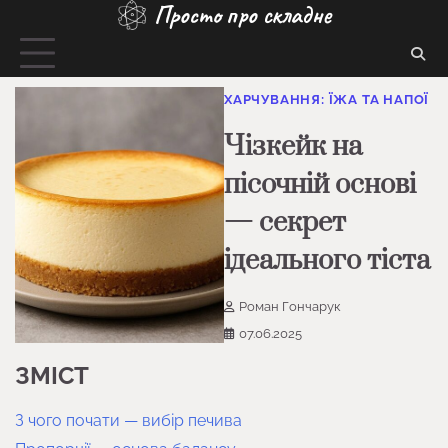
Просто про складне
Перейти
до
вмісту
ХАРЧУВАННЯ: ЇЖА ТА НАПОЇ
Чізкейк на
пісочній основі
— секрет
ідеального тіста
Роман Гончарук
07.06.2025
ЗМІСТ
З чого почати — вибір печива