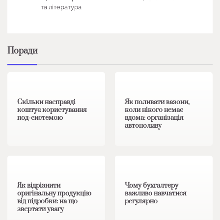
та література
Поради
1 хв читання
0
1 хв читання
0
Скільки насправді
Як поливати вазони,
коштує користування
коли нікого немає
под-системою
вдома: організація
автополиву
1 хв читання
0
1 хв читання
0
Як відрізнити
Чому бухгалтеру
оригінальну продукцію
важливо навчатися
від підробки: на що
регулярно
звертати увагу