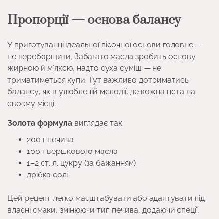
Пропорції — основа балансу
У приготуванні ідеальної пісочної основи головне —
не переборщити. Забагато масла зробить основу
жирною й м’якою, надто суха суміш — не
триматиметься купи. Тут важливо дотриматись
балансу, як в улюбленій мелодії, де кожна нота на
своєму місці.
Золота формула
виглядає так
200 г печива
100 г вершкового масла
1–2 ст. л. цукру (за бажанням)
дрібка солі
Цей рецепт легко масштабувати або адаптувати під
власні смаки, змінюючи тип печива, додаючи спеції,