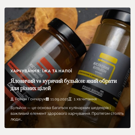
ХАРЧУВАННЯ: ЇЖА ТА НАПОЇ
Яловичий vs курячий бульйон: який обрати
для різних цілей
Роман Гончарук
11.09.2025
1 хв.читання
Бульйон — це основа багатьох кулінарних шедеврів і
важливий елемент здорового харчування. Протягом століть
люди…