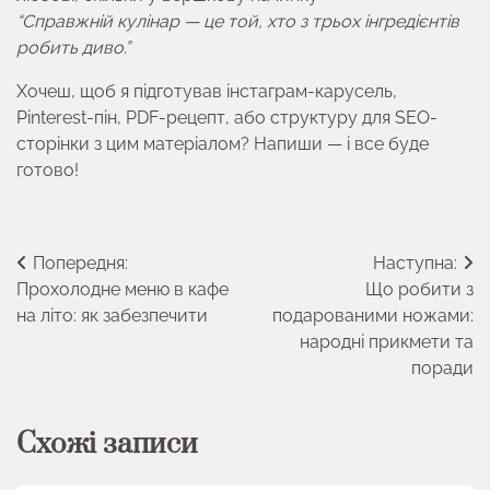
“Справжній кулінар — це той, хто з трьох інгредієнтів
робить диво.”
Хочеш, щоб я підготував інстаграм-карусель,
Pinterest-пін, PDF-рецепт, або структуру для SEO-
сторінки з цим матеріалом? Напиши — і все буде
готово!
Навігація
Попередня:
Наступна:
Прохолодне меню в кафе
Що робити з
записів
на літо: як забезпечити
подарованими ножами:
народні прикмети та
поради
Схожі записи