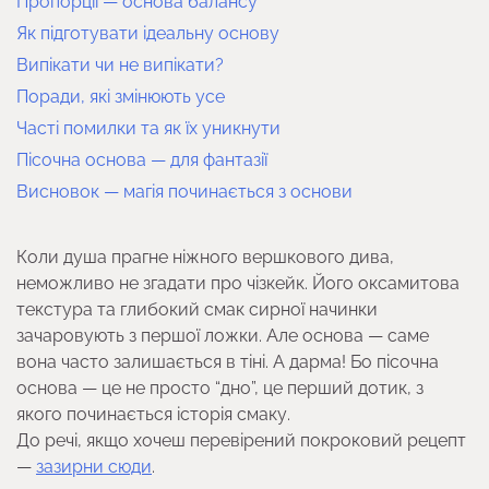
Пропорції — основа балансу
Як підготувати ідеальну основу
Випікати чи не випікати?
Поради, які змінюють усе
Часті помилки та як їх уникнути
Пісочна основа — для фантазії
Висновок — магія починається з основи
Коли душа прагне ніжного вершкового дива,
неможливо не згадати про чізкейк. Його оксамитова
текстура та глибокий смак сирної начинки
зачаровують з першої ложки. Але основа — саме
вона часто залишається в тіні. А дарма! Бо пісочна
основа — це не просто “дно”, це перший дотик, з
якого починається історія смаку.
До речі, якщо хочеш перевірений покроковий рецепт
—
зазирни сюди
.