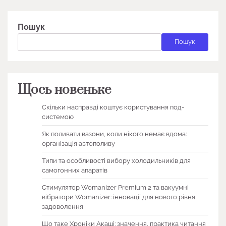
Пошук
Пошук
Щось новеньке
Скільки насправді коштує користування под-
системою
Як поливати вазони, коли нікого немає вдома:
організація автополиву
Типи та особливості вибору холодильників для
самогонних апаратів
Стимулятор Womanizer Premium 2 та вакуумні
вібратори Womanizer: інновації для нового рівня
задоволення
Що таке Хроніки Акаші: значення, практика читання