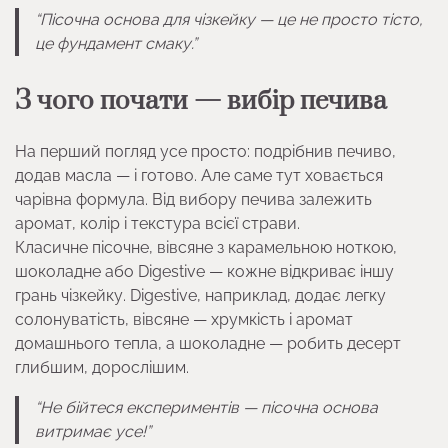
“Пісочна основа для чізкейку — це не просто тісто,
це фундамент смаку.”
З чого почати — вибір печива
На перший погляд усе просто: подрібнив печиво,
додав масла — і готово. Але саме тут ховається
чарівна формула. Від вибору печива залежить
аромат, колір і текстура всієї страви.
Класичне пісочне, вівсяне з карамельною ноткою,
шоколадне або Digestive — кожне відкриває іншу
грань чізкейку. Digestive, наприклад, додає легку
солонуватість, вівсяне — хрумкість і аромат
домашнього тепла, а шоколадне — робить десерт
глибшим, дорослішим.
“Не бійтеся експериментів — пісочна основа
витримає усе!”