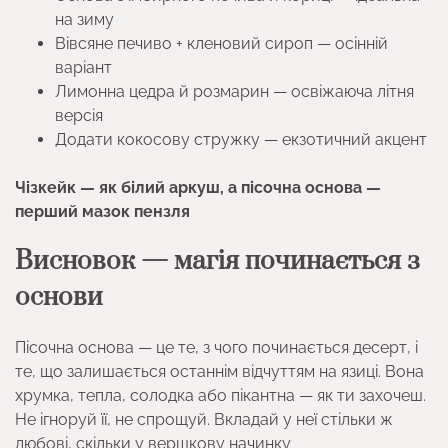
на зиму
Вівсяне печиво + кленовий сироп — осінній
варіант
Лимонна цедра й розмарин — освіжаюча літня
версія
Додати кокосову стружку — екзотичний акцент
Чізкейк — як білий аркуш, а пісочна основа —
перший мазок пензля
Висновок — магія починається з
основи
Пісочна основа — це те, з чого починається десерт, і
те, що залишається останнім відчуттям на язиці. Вона
хрумка, тепла, солодка або пікантна — як ти захочеш.
Не ігноруй її, не спрощуй. Вкладай у неї стільки ж
любові, скільки у вершкову начинку