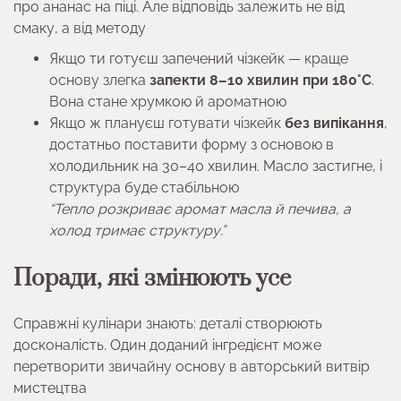
про ананас на піці. Але відповідь залежить не від
смаку, а від методу
Якщо ти готуєш запечений чізкейк — краще
основу злегка
запекти 8–10 хвилин при 180°C
.
Вона стане хрумкою й ароматною
Якщо ж плануєш готувати чізкейк
без випікання
,
достатньо поставити форму з основою в
холодильник на 30–40 хвилин. Масло застигне, і
структура буде стабільною
“Тепло розкриває аромат масла й печива, а
холод тримає структуру.”
Поради, які змінюють усе
Справжні кулінари знають: деталі створюють
досконалість. Один доданий інгредієнт може
перетворити звичайну основу в авторський витвір
мистецтва