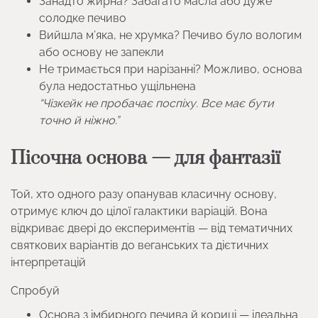
Занадто жирна? Забагато масла або дуже
солодке печиво
Вийшла м’яка, не хрумка? Печиво було вологим
або основу не запекли
Не тримається при нарізанні? Можливо, основа
була недостатньо ущільнена
“Чізкейк не пробачає поспіху. Все має бути
точно й ніжно.”
Пісочна основа — для фантазії
Той, хто одного разу опанував класичну основу,
отримує ключ до цілої галактики варіацій. Вона
відкриває двері до експериментів — від тематичних
святкових варіантів до веганських та дієтичних
інтерпретацій
Спробуй
Основа з імбирного печива й кориці — ідеальна