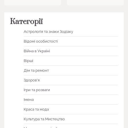
Категорії
Астрологія та знаки Зодіаку
Відомі особистості
Війна в Україні
Вірші
Дім та ремонт
Здоров'я
Ігри та розваги
Імена
Краса та мода
Культура та Мистецтво