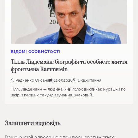
ВІДОМІ ОСОБИСТОСТІ
Тілль Ліндеманн: біографія та особисте життя
фронтмена Rammstein
Радченко Оксана
11.05.2026
1 хв.читання
Тілль Ліндеманн — людина, чий голос викликає мурашки по
шкірі з перших секунд звучання. Знаковий…
Залишити відповідь
Ваша e-mail адреса не оприлюднюватиметься.