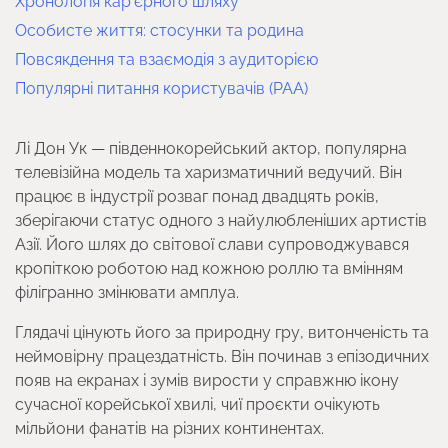
Хронологія кар’єрного шляху
Особисте життя: стосунки та родина
Повсякдення та взаємодія з аудиторією
Популярні питання користувачів (PAA)
Лі Дон Ук — південнокорейський актор, популярна
телевізійна модель та харизматичний ведучий. Він
працює в індустрії розваг понад двадцять років,
зберігаючи статус одного з найулюбленіших артистів
Азії. Його шлях до світової слави супроводжувався
кропіткою роботою над кожною роллю та вмінням
філігранно змінювати амплуа.
Глядачі цінують його за природну гру, витонченість та
неймовірну працездатність. Він починав з епізодичних
появ на екранах і зумів вирости у справжню ікону
сучасної корейської хвилі, чиї проєкти очікують
мільйони фанатів на різних континентах.