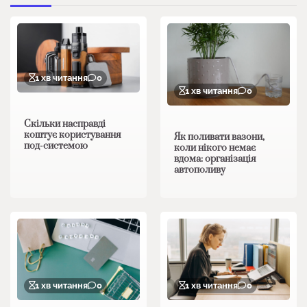
1 хв читання
0
1 хв читання
0
Скільки насправді
коштує користування
Як поливати вазони,
под-системою
коли нікого немає
вдома: організація
автополиву
1 хв читання
0
1 хв читання
0