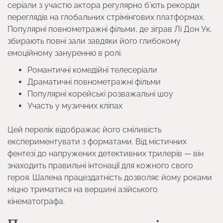
серіали з участю актора регулярно б’ють рекорди
переглядів на глобальних стрімінгових платформах.
Популярні повнометражні фільми, де зіграв Лі Дон Ук,
збирають повні зали завдяки його глибокому
емоційному зануренню в ролі.
Романтичні комедійні телесеріали
Драматичні повнометражні фільми
Популярні корейські розважальні шоу
Участь у музичних кліпах
Цей перелік відображає його сміливість
експериментувати з форматами. Від містичних
фентезі до напружених детективних трилерів — він
знаходить правильні інтонації для кожного свого
героя. Шалена працездатність дозволяє йому роками
міцно триматися на вершині азійського
кінематографа.