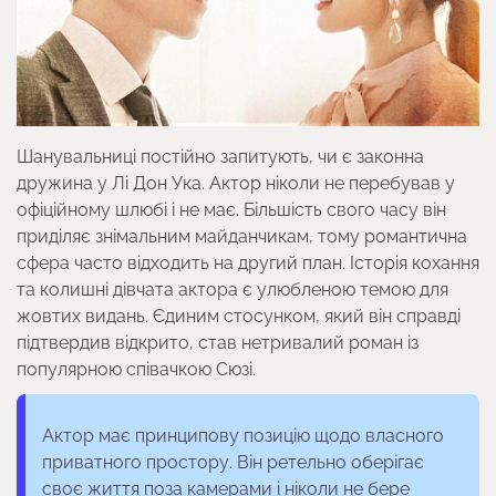
Шанувальниці постійно запитують, чи є законна
дружина у Лі Дон Ука. Актор ніколи не перебував у
офіційному шлюбі і не має. Більшість свого часу він
приділяє знімальним майданчикам, тому романтична
сфера часто відходить на другий план. Історія кохання
та колишні дівчата актора є улюбленою темою для
жовтих видань. Єдиним стосунком, який він справді
підтвердив відкрито, став нетривалий роман із
популярною співачкою Сюзі.
Актор має принципову позицію щодо власного
приватного простору. Він ретельно оберігає
своє життя поза камерами і ніколи не бере