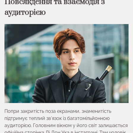
Повсякдення та взаємодія з
аудиторією
Попри закритість поза екранами, знаменитість
підтримує теплий зв’язок із багатомільйонною
аудиторією. Головним вікном у його світ залишається
офіційна сторінка Лі Дон Ука в інстаграмі. Там чоловік