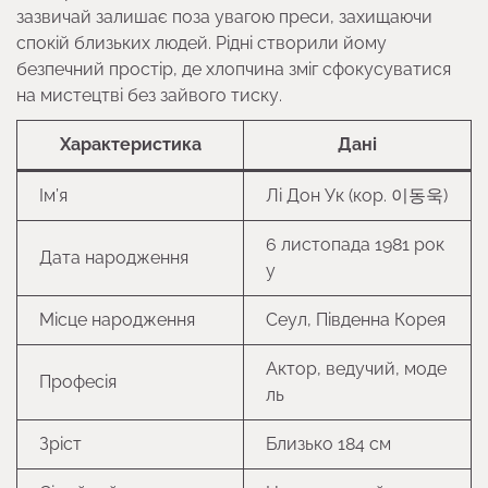
зазвичай залишає поза увагою преси, захищаючи
спокій близьких людей. Рідні створили йому
безпечний простір, де хлопчина зміг сфокусуватися
на мистецтві без зайвого тиску.
Характеристика
Дані
Ім’я
Лі Дон Ук (кор. 이동욱)
6 листопада 1981 рок
Дата народження
у
Місце народження
Сеул, Південна Корея
Актор, ведучий, моде
Професія
ль
Зріст
Близько 184 см