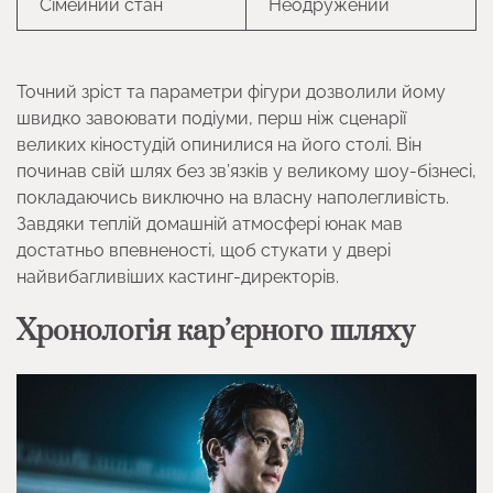
Сімейний стан
Неодружений
Точний зріст та параметри фігури дозволили йому
швидко завоювати подіуми, перш ніж сценарії
великих кіностудій опинилися на його столі. Він
починав свій шлях без зв’язків у великому шоу-бізнесі,
покладаючись виключно на власну наполегливість.
Завдяки теплій домашній атмосфері юнак мав
достатньо впевненості, щоб стукати у двері
найвибагливіших кастинг-директорів.
Хронологія кар’єрного шляху