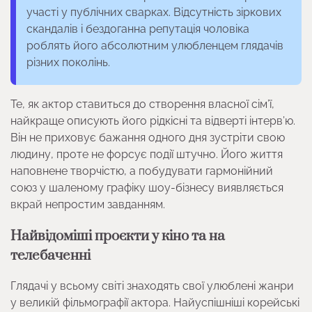
участі у публічних сварках. Відсутність зіркових
скандалів і бездоганна репутація чоловіка
роблять його абсолютним улюбленцем глядачів
різних поколінь.
Те, як актор ставиться до створення власної сім’ї,
найкраще описують його рідкісні та відверті інтерв’ю.
Він не приховує бажання одного дня зустріти свою
людину, проте не форсує події штучно. Його життя
наповнене творчістю, а побудувати гармонійний
союз у шаленому графіку шоу-бізнесу виявляється
вкрай непростим завданням.
Найвідоміші проєкти у кіно та на
телебаченні
Глядачі у всьому світі знаходять свої улюблені жанри
у великій фільмографії актора. Найуспішніші корейські