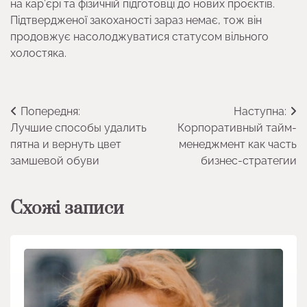
на кар’єрі та фізичній підготовці до нових проєктів.
Підтвердженої закоханості зараз немає, тож він
продовжує насолоджуватися статусом вільного
холостяка.
Навігація
Попередня:
Наступна:
Лучшие способы удалить
Корпоративный тайм-
записів
пятна и вернуть цвет
менеджмент как часть
замшевой обуви
бизнес-стратегии
Схожі записи