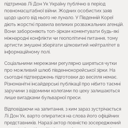
підтримав Лі Дон Ук Україну публічно в період
повномасштабної війни. Жодних особистих заяв
щодо цього від нього не лунало. У Південній Кореї
діють жорсткі правила великих розважальних агенцій.
Вони забороняють топ-зіркам коментувати будь-які
міжнародні конфлікти чи геополітичні питання, тому
артисти змушені зберігати цілковитий нейтралітет в
інформаційному полі.
Соціальними мережами регулярно ширяться чутки
про можливий шлюб південнокорейської зірки. На
сьогодні підтверджень підготовки до весілля немає.
Різноманітні інсайдерські публікації про нібито таємні
заручини з відомими колегами по цеху залишаються
лише вигадками бульварної преси.
Відповідаючи на запитання, з ким зараз зустрічається
Лі Дон Ук, варто опиратися на слова його офіційних
представників. Наразі актор повністю зосереджений