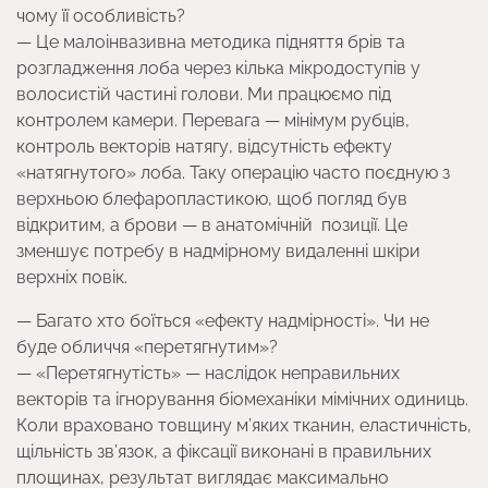
чому її особливість?
— Це малоінвазивна методика підняття брів та
розгладження лоба через кілька мікродоступів у
волосистій частині голови. Ми працюємо під
контролем камери. Перевага — мінімум рубців,
контроль векторів натягу, відсутність ефекту
«натягнутого» лоба. Таку операцію часто поєдную з
верхньою блефаропластикою, щоб погляд був
відкритим, а брови — в анатомічній позиції. Це
зменшує потребу в надмірному видаленні шкіри
верхніх повік.
— Багато хто боїться «ефекту надмірності». Чи не
буде обличчя «перетягнутим»?
— «Перетягнутість» — наслідок неправильних
векторів та ігнорування біомеханіки мімічних одиниць.
Коли враховано товщину м’яких тканин, еластичність,
щільність зв’язок, а фіксації виконані в правильних
площинах, результат виглядає максимально