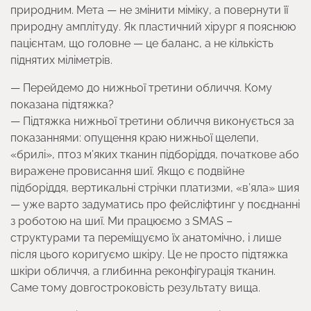
природним. Мета — не змінити міміку, а повернути її
природну амплітуду. Як пластичний хірург я пояснюю
пацієнтам, що головне — це баланс, а не кількість
піднятих міліметрів.
— Перейдемо до нижньої третини обличчя. Кому
показана підтяжка?
— Підтяжка нижньої третини обличчя виконується за
показаннями: опущення краю нижньої щелепи,
«брилі», птоз м’яких тканин підборіддя, початкове або
виражене провисання шиї. Якщо є подвійне
підборіддя, вертикальні стрічки платизми, «в’яла» шия
— уже варто задуматись про фейсліфтинг у поєднанні
з роботою на шиї. Ми працюємо з SMAS –
структурами та переміщуємо їх анатомічно, і лише
після цього коригуємо шкіру. Це не просто підтяжка
шкіри обличчя, а глибинна реконфігурація тканин.
Саме тому довгостроковість результату вища.