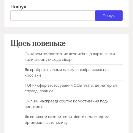
Пошук
Пошук
Щось новеньке
Синдром полікістозних яєчників: що варто знати і
коли звернутись до лікаря
Як прибрати заломи на взутті: шкіра, замша та
кросівки
ТОП-7 сфер застосування ОСБ плити: де матеріал
справді працює
Скільки насправді коштує користування под-
системою
Як поливати вазони, коли нікого немає вдома:
організація автополиву