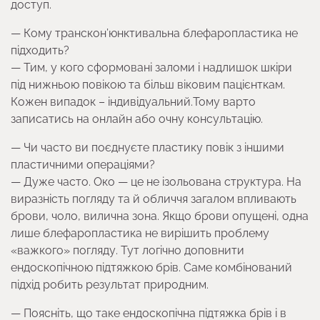
доступ.
— Кому транскон’юнктивальна блефаропластика не
підходить?
— Тим, у кого сформовані заломи і надлишок шкіри
під нижньою повікою та більш віковим пацієнткам.
Кожен випадок – індивідуальний.Тому варто
записатись на онлайн або очну консультацію.
— Чи часто ви поєднуєте пластику повік з іншими
пластичними операціями?
— Дуже часто. Око — це не ізольована структура. На
виразність погляду та й обличчя загалом впливають
брови, чоло, вилична зона. Якщо брови опущені, одна
лише блефаропластика не вирішить проблему
«важкого» погляду. Тут логічно доповнити
ендоскопічною підтяжкою брів. Саме комбінований
підхід робить результат природним.
— Поясніть, що таке ендоскопічна підтяжка брів і в