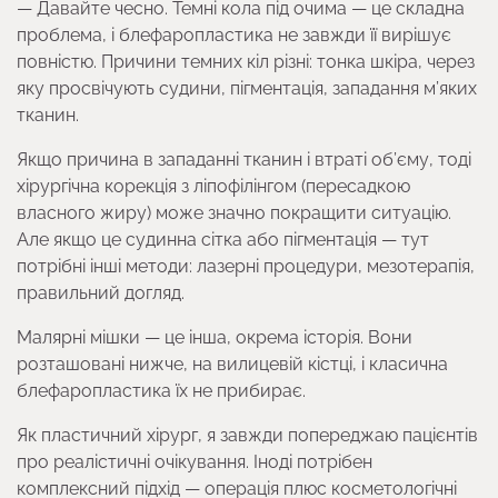
— Давайте чесно. Темні кола під очима — це складна
проблема, і блефаропластика не завжди її вирішує
повністю. Причини темних кіл різні: тонка шкіра, через
яку просвічують судини, пігментація, западання м’яких
тканин.
Якщо причина в западанні тканин і втраті об’єму, тоді
хірургічна корекція з ліпофілінгом (пересадкою
власного жиру) може значно покращити ситуацію.
Але якщо це судинна сітка або пігментація — тут
потрібні інші методи: лазерні процедури, мезотерапія,
правильний догляд.
Малярні мішки — це інша, окрема історія. Вони
розташовані нижче, на вилицевій кістці, і класична
блефаропластика їх не прибирає.
Як пластичний хірург, я завжди попереджаю пацієнтів
про реалістичні очікування. Іноді потрібен
комплексний підхід — операція плюс косметологічні