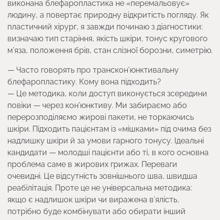
виконана блефаропластика не «перемальовує»
людину, а повертає природну відкритість погляду. Як
пластичний хірург, я завжди починаю з діагностики:
визначаю тип старіння, якість шкіри, тонус кругового
м’яза, положення брів, стан слізної борозни, симетрію.
— Часто говорять про транскон’юнктивальну
блефаропластику. Кому вона підходить?
— Це методика, коли доступ виконується зсередини
повіки — через кон’юнктиву. Ми забираємо або
перерозподіляємо жирові пакети, не торкаючись
шкіри. Підходить пацієнтам із «мішками» під очима без
надлишку шкіри й за умови гарного тонусу. Ідеальні
кандидати — молодші пацієнти або ті, в кого основна
проблема саме в жирових грижах. Переваги
очевидні. Це відсутність зовнішнього шва, швидша
реабілітація. Проте це не універсальна методика:
якщо є надлишок шкіри чи виражена в’ялість,
потрібно буде комбінувати або обирати інший