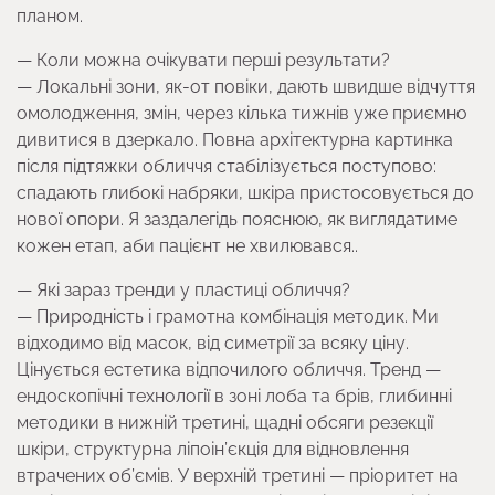
планом.
— Коли можна очікувати перші результати?
— Локальні зони, як-от повіки, дають швидше відчуття
омолодження, змін, через кілька тижнів уже приємно
дивитися в дзеркало. Повна архітектурна картинка
після підтяжки обличчя стабілізується поступово:
спадають глибокі набряки, шкіра пристосовується до
нової опори. Я заздалегідь пояснюю, як виглядатиме
кожен етап, аби пацієнт не хвилювався..
— Які зараз тренди у пластиці обличчя?
— Природність і грамотна комбінація методик. Ми
відходимо від масок, від симетрії за всяку ціну.
Цінується естетика відпочилого обличчя. Тренд —
ендоскопічні технології в зоні лоба та брів, глибинні
методики в нижній третині, щадні обсяги резекції
шкіри, структурна ліпоін’єкція для відновлення
втрачених об’ємів. У верхній третині — пріоритет на