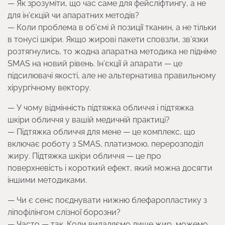
— Як зрозуміти, що час саме для фейсліфтингу, а не
для ін’єкцій чи апаратних методів?
— Коли проблема в об’ємі й позиції тканин, а не тільки
в тонусі шкіри. Якщо жирові пакети сповзли, зв’язки
розтягнулись, то жодна апаратна методика не підніме
SMAS на новий рівень. Ін’єкції й апарати — це
підсилювачі якості, але не альтернатива правильному
хірургічному вектору.
— У чому відмінність підтяжка обличчя і підтяжка
шкіри обличчя у вашій медичній практиці?
— Підтяжка обличчя для мене — це комплекс, що
включає роботу з SMAS, платизмою, перерозподіл
жиру. Підтяжка шкіри обличчя — це про
поверхневість і короткий ефект, який можна досягти
іншими методиками.
— Чи є сенс поєднувати нижню блефаропластику з
ліпофілінгом слізної борозни?
— Часто — так. Коли видаляємо лише жир, можемо