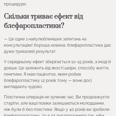
процедури.
Скільки триває ефект від
блефаропластики?
— Це одне з найулюбленіших запитань на
консультаціях! Хороша новина: блефаропластика дає
дуже тривалий результат.
У середньому ефект зберігається 10-15 років, а іноді й
довше. Це залежить від якості шкіри, способу життя,
генетики. Я маю пацієнток, яким робив
блефаропластику 12 років тому — вони досі
виглядають чудово.
Пластична операція не зупиняє час. Ви продовжуєте
старіти, але ваші повіки залишаються молодшими,
ніж були б без пластики. Якщо у 40 років ви зробили
блефаропластику, то в 55 виглядатимете так, ніби