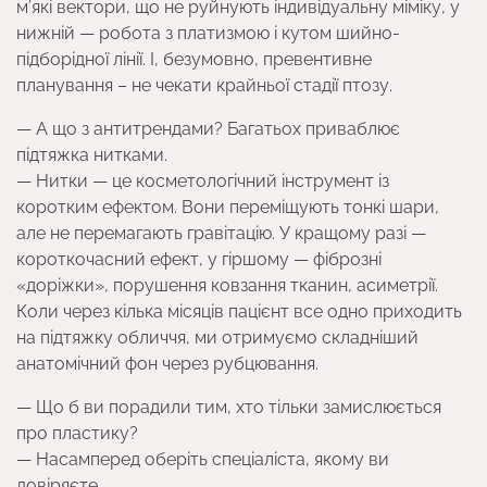
м’які вектори, що не руйнують індивідуальну міміку, у
нижній — робота з платизмою і кутом шийно-
підборідної лінії. І, безумовно, превентивне
планування – не чекати крайньої стадії птозу.
— А що з антитрендами? Багатьох приваблює
підтяжка нитками.
— Нитки — це косметологічний інструмент із
коротким ефектом. Вони переміщують тонкі шари,
але не перемагають гравітацію. У кращому разі —
короткочасний ефект, у гіршому — фіброзні
«доріжки», порушення ковзання тканин, асиметрії.
Коли через кілька місяців пацієнт все одно приходить
на підтяжку обличчя, ми отримуємо складніший
анатомічний фон через рубцювання.
— Що б ви порадили тим, хто тільки замислюється
про пластику?
— Насамперед оберіть спеціаліста, якому ви
довіряєте.