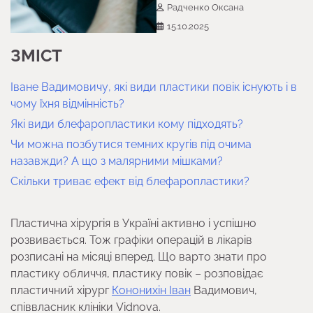
Радченко Оксана
15.10.2025
ЗМІСТ
Іване Вадимовичу, які види пластики повік існують і в
чому їхня відмінність?
Які види блефаропластики кому підходять?
Чи можна позбутися темних кругів під очима
назавжди? А що з малярними мішками?
Скільки триває ефект від блефаропластики?
Пластична хірургія в Україні активно і успішно
розвивається. Тож графіки операцій в лікарів
розписані на місяці вперед. Що варто знати про
пластику обличчя, пластику повік – розповідає
пластичний хірург
Кононихін Іван
Вадимович,
співвласник клініки Vidnova.