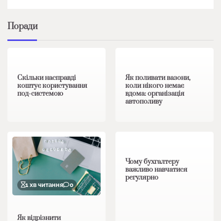
Поради
1 хв читання
0
1 хв читання
0
Скільки насправді
Як поливати вазони,
коштує користування
коли нікого немає
под-системою
вдома: організація
автополиву
1 хв читання
0
Чому бухгалтеру
важливо навчатися
регулярно
1 хв читання
0
Як відрізнити