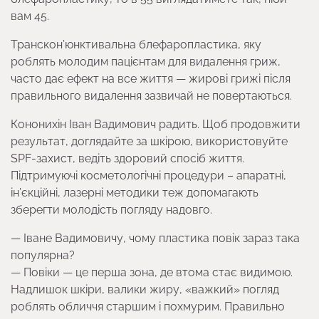
вам 45.
Транскон’юнктивальна блефаропластика, яку
роблять молодим пацієнтам для видалення гриж,
часто дає ефект на все життя — жирові грижі після
правильного видалення зазвичай не повертаються.
Кононихін Іван Вадимович радить. Щоб продовжити
результат, доглядайте за шкірою, використовуйте
SPF-захист, ведіть здоровий спосіб життя.
Підтримуючі косметологічні процедури – апаратні,
ін’єкційні, лазерні методики теж допомагають
зберегти молодість погляду надовго.
— Іване Вадимовичу, чому пластика повік зараз така
популярна?
— Повіки — це перша зона, де втома стає видимою.
Надлишок шкіри, валики жиру, «важкий» погляд
роблять обличчя старшим і похмурим. Правильно