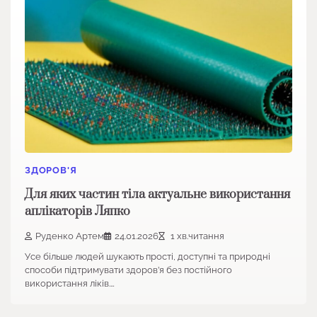
ЗДОРОВ'Я
Для яких частин тіла актуальне використання
аплікаторів Ляпко
Руденко Артем
24.01.2026
1 хв.читання
Усе більше людей шукають прості, доступні та природні
способи підтримувати здоров’я без постійного
використання ліків.…