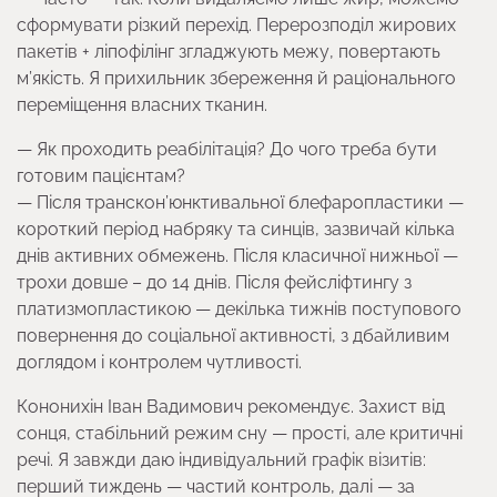
сформувати різкий перехід. Перерозподіл жирових
пакетів + ліпофілінг згладжують межу, повертають
м’якість. Я прихильник збереження й раціонального
переміщення власних тканин.
— Як проходить реабілітація? До чого треба бути
готовим пацієнтам?
— Після транскон’юнктивальної блефаропластики —
короткий період набряку та синців, зазвичай кілька
днів активних обмежень. Після класичної нижньої —
трохи довше – до 14 днів. Після фейсліфтингу з
платизмопластикою — декілька тижнів поступового
повернення до соціальної активності, з дбайливим
доглядом і контролем чутливості.
Кононихін Іван Вадимович рекомендує. Захист від
сонця, стабільний режим сну — прості, але критичні
речі. Я завжди даю індивідуальний графік візитів:
перший тиждень — частий контроль, далі — за