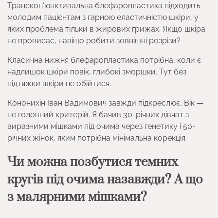
Транскон’юнктивальна блефаропластика підходить
молодим пацієнтам з гарною еластичністю шкіри, у
яких проблема тільки в жирових грижах. Якщо шкіра
не провисає, навіщо робити зовнішні розрізи?
Класична нижня блефаропластика потрібна, коли є
надлишок шкіри повік, глибокі зморшки. Тут без
підтяжки шкіри не обійтися.
Кононихін Іван Вадимович завжди підкреслює. Вік —
не головний критерій. Я бачив 30-річних дівчат з
виразними мішками під очима через генетику і 50-
річних жінок, яким потрібна мінімальна корекція.
Чи можна позбутися темних
кругів під очима назавжди? А що
з малярними мішками?