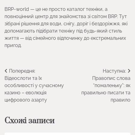
BRP-world — це не просто каталог техніки, а
повноцінний центр для знайомства зі світом BRP. Тут
зібрані рішення для води, снігу, доріг і бездоріжжя, які
допомагають підібрати техніку під будь-який стиль
життя — від сімейного відпочинку до екстремальних
пригод.
Навігація
Попередня:
Наступна:
Відеослоти та їх
Правопис слова
записів
особливості у сучасному
“помаленьку”: як
казино – еволюція
правильно писати та
цифрового азарту
правило
Схожі записи