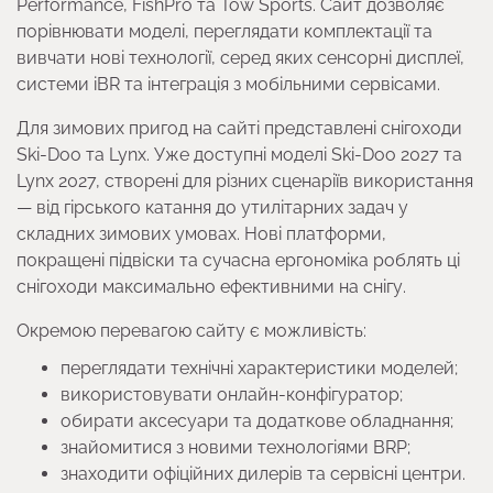
Performance, FishPro та Tow Sports. Сайт дозволяє
порівнювати моделі, переглядати комплектації та
вивчати нові технології, серед яких сенсорні дисплеї,
системи iBR та інтеграція з мобільними сервісами.
Для зимових пригод на сайті представлені снігоходи
Ski-Doo та Lynx. Уже доступні моделі Ski-Doo 2027 та
Lynx 2027, створені для різних сценаріїв використання
— від гірського катання до утилітарних задач у
складних зимових умовах. Нові платформи,
покращені підвіски та сучасна ергономіка роблять ці
снігоходи максимально ефективними на снігу.
Окремою перевагою сайту є можливість:
переглядати технічні характеристики моделей;
використовувати онлайн-конфігуратор;
обирати аксесуари та додаткове обладнання;
знайомитися з новими технологіями BRP;
знаходити офіційних дилерів та сервісні центри.