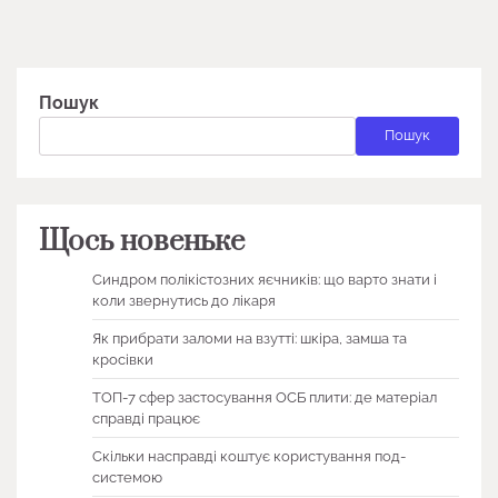
Пошук
Пошук
Щось новеньке
Синдром полікістозних яєчників: що варто знати і
коли звернутись до лікаря
Як прибрати заломи на взутті: шкіра, замша та
кросівки
ТОП-7 сфер застосування ОСБ плити: де матеріал
справді працює
Скільки насправді коштує користування под-
системою