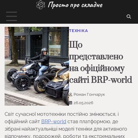
Просто про складне
Перейти
до
вмісту
ТЕХНІКА
Що
представлено
на офіційному
сайті BRP-world
Роман Гончарук
26.05.2026
Світ сучасної мототехніки постійно змінюється, і
офіційний сайт
BRP-world
став платформою, де
зібрані найактуальніші моделі техніки для активного
відпочинку, подорожей, роботи та екстремальних