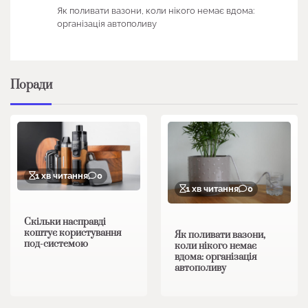
Як поливати вазони, коли нікого немає вдома:
організація автополиву
Поради
1 хв читання
0
1 хв читання
0
Скільки насправді
коштує користування
Як поливати вазони,
под-системою
коли нікого немає
вдома: організація
автополиву