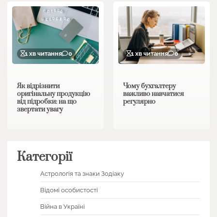
1 хв читання
0
1 хв читання
0
Як відрізнити
Чому бухгалтеру
оригінальну продукцію
важливо навчатися
від підробки: на що
регулярно
звертати увагу
Категорії
Астрологія та знаки Зодіаку
Відомі особистості
Війна в Україні