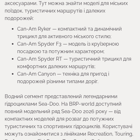
аксесуарами. Тут можна знайти моделі для міських
поїздок, туристичних маршрутів і далеких
подорожей:
Can-Am Ryker — компактний та динамічний
трицикл для активного міського стилю;
Can-Am Spyder F3 — модель із круїзерною
посадкою та потужним характером;
Can-Am Spyder RT — туристичний трицикл для
комфортних далеких маршрутів;
Can-Am Canyon — техніка для пригод і
подорожей різними типами доріг.
Водний сегмент представлений легендарними
гідроциклами Sea-Doo. На BRP-world доступний
повний модельний ряд Sea-Doo 2026 року — від
компактних моделей для розваг до потужних
туристичних та спортивних гідроциклів. Користувачі
можуть ознайомитися з лінійками Recreation, Touring,