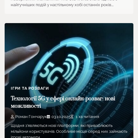
найгучніших подій у настільному хобі останніх років.…
ІГРИ ТА РОЗВАГИ
Технології 5G у сфері онлайн-розваг: нові
можливості
Роман Гончарук
03.10.2025
1 хв.читання
Щодня з’являються нові платформи, які приваблюють
мільйони користувачів. Особливе місце серед них займають
ігрові автомати…