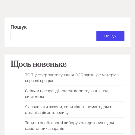
Пошук
Пошук
Щось новеньке
ТОП-7 сфер застосування ОСБ плити: де матеріал
справді працює
Скільки насправді коштує користування под-
системою
Як поливати вазони, коли нікого немає вдома:
організація автополиву
Типи та особливості вибору холодильників для
самогонних апаратів