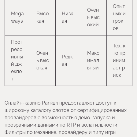
Опыт
Очен
Mega
Высо
Низк
ных и
ь выс
ways
кая
ая
грок
окий
ов
Прог
Тех, к
ресс
Очен
Макс
то пр
ивны
Редк
ь выс
имал
иним
й дж
ая
окая
ьный
ает р
екпо
иск
т
Онлайн-казино Parik24 предоставляет доступ к
широкому каталогу слотов от сертифицированных
провайдеров с возможностью демо-запуска и
прозрачными данными по RTP и волатильности.
Фильтры по механике, провайдеру и типу игры