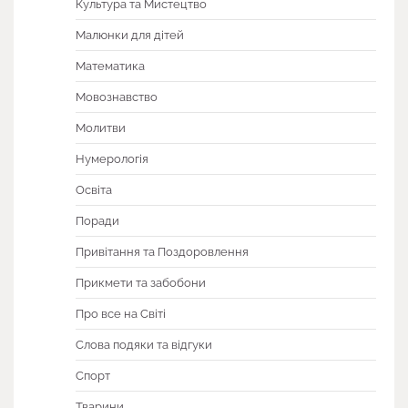
Культура та Мистецтво
Малюнки для дітей
Математика
Мовознавство
Молитви
Нумерологія
Освіта
Поради
Привітання та Поздоровлення
Прикмети та забобони
Про все на Світі
Слова подяки та відгуки
Спорт
Тварини