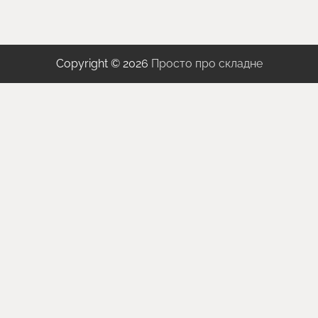
Copyright © 2026
Просто про складне