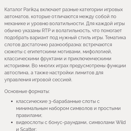
Каталог Parik24 включает разные категории игровых
автоматов, которые отличаются между собой по
механике и уровню волатильности. Для каждой игры
обычно указаны RTP и волатильность, что помогает
подобрать вариант под нужный стиль игры. Тематика
слотов достаточно разнообразна: встречаются
сюжеты с египетскими мотивами, мифологией,
классическими фруктами и приключенческими
историями. Во многих играх предусмотрены функции
автоспина, а также настройки лимитов для
управления игровой сессией.
Основные форматы:
классические 3-барабанные слоты с
минимальным набором символов и простыми
правилами;
видеослоты с бонус-раундами, символами Wild
и Scatter;