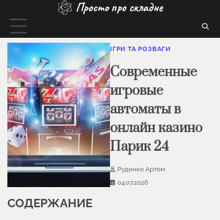
Просто про складне
Перейти
до
вмісту
ІГРИ ТА РОЗВАГИ
Современные
игровые
автоматы в
онлайн казино
Парик 24
Руденко Артем
04.07.2026
СОДЕРЖАНИЕ