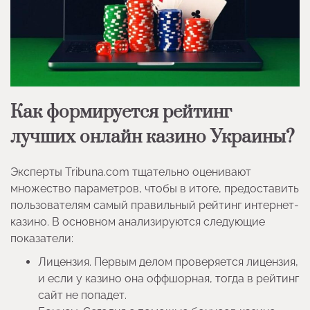
Как формируется рейтинг
лучших онлайн казино Украины?
Эксперты Tribuna.com тщательно оценивают
множество параметров, чтобы в итоге, предоставить
пользователям самый правильный рейтинг интернет-
казино. В основном анализируются следующие
показатели:
Лицензия. Первым делом проверяется лицензия,
и если у казино она оффшорная, тогда в рейтинг
сайт не попадет.