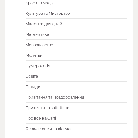
Краса та мода
Культура та Мистецтво
Малюнки для дітей
Математика
Мовознавство
Молитви
Нумерологія
Освіта
Поради
Привітання та Поздоровлення
Прикмети та забобони
Про все на Світі
Слова подяки та відгуки