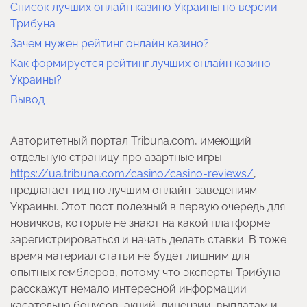
Список лучших онлайн казино Украины по версии
Трибуна
Зачем нужен рейтинг онлайн казино?
Как формируется рейтинг лучших онлайн казино
Украины?
Вывод
Авторитетный портал Tribuna.com, имеющий
отдельную страницу про азартные игры
https://ua.tribuna.com/casino/casino-reviews/
,
предлагает гид по лучшим онлайн-заведениям
Украины. Этот пост полезный в первую очередь для
новичков, которые не знают на какой платформе
зарегистрироваться и начать делать ставки. В тоже
время материал статьи не будет лишним для
опытных гемблеров, потому что эксперты Трибуна
расскажут немало интересной информации
касательно бонусов, акций, лицензии, выплатам и