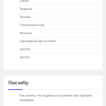
Спорт
Тварини
Техніка
Тлумачення снів
Фінанси
Харчування: Їжа та Напої
Цитати
Школа
Наш вибір
Как понять, что подвеска и рулевое уже требуют
проверки