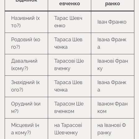
евченко
ранко
Називний (х
Тарас Шевч
Іван Франко
то?)
енко
Родовий (ко
Тараса Шев
Івана Франк
го?)
ченка
а
Давальний
Тарасові Ше
Іванові Фран
(кому?)
вченку
ку
Знахідний (к
Тараса Шев
Івана Франк
ого?)
ченка
а
Орудний (ки
Тарасом Ше
Іваном Фран
м?)
вченком
ком
Місцевий (н
на Тарасові
на Іванові Ф
а кому?)
Шевченку
ранку