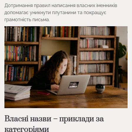
Дотримання правил написання власних іменників
допомагає уникнути плутанини та покращує
грамотність письма.
Власні назви – приклади за
категоріями