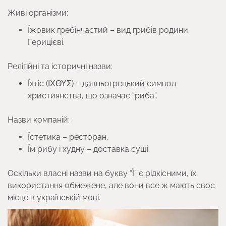
Живі організми:
Їжовик гребінчастий – вид грибів родини
Герицієві.
Релігійні та історичні назви:
Їхтіс (ΙΧΘΥΣ) – давньогрецький символ
християнства, що означає “риба”.
Назви компаній:
Їстетика – ресторан.
Їм рибу і худну – доставка суші.
Оскільки власні назви на букву “Ї” є рідкісними, їх
використання обмежене, але вони все ж мають своє
місце в українській мові.