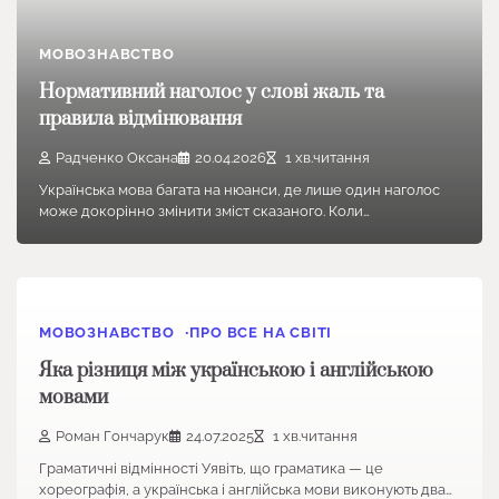
МОВОЗНАВСТВО
Нормативний наголос у слові жаль та
правила відмінювання
Радченко Оксана
20.04.2026
1 хв.читання
Українська мова багата на нюанси, де лише один наголос
може докорінно змінити зміст сказаного. Коли…
МОВОЗНАВСТВО
ПРО ВСЕ НА СВІТІ
Яка різниця між українською і англійською
мовами
Роман Гончарук
24.07.2025
1 хв.читання
Граматичні відмінності Уявіть, що граматика — це
хореографія, а українська і англійська мови виконують два…