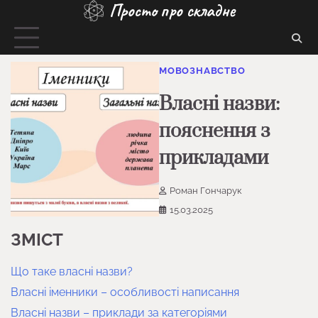
Просто про складне
Перейти
до
вмісту
МОВОЗНАВСТВО
Власні назви:
пояснення з
прикладами
Роман Гончарук
15.03.2025
ЗМІСТ
Що таке власні назви?
Власні іменники – особливості написання
Власні назви – приклади за категоріями