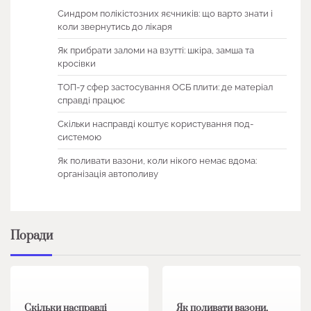
Синдром полікістозних яєчників: що варто знати і
коли звернутись до лікаря
Як прибрати заломи на взутті: шкіра, замша та
кросівки
ТОП-7 сфер застосування ОСБ плити: де матеріал
справді працює
Скільки насправді коштує користування под-
системою
Як поливати вазони, коли нікого немає вдома:
організація автополиву
Поради
1 хв читання
0
1 хв читання
0
Скільки насправді
Як поливати вазони,