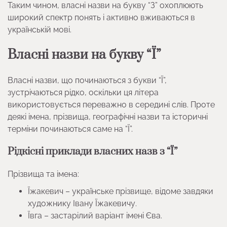
Таким чином, власні назви на букву “З” охоплюють
широкий спектр понять і активно вживаються в
українській мові.
Власні назви на букву “Ї”
Власні назви, що починаються з букви “Ї”,
зустрічаються рідко, оскільки ця літера
використовується переважно в середині слів. Проте
деякі імена, прізвища, географічні назви та історичні
терміни починаються саме на “Ї”.
Рідкісні приклади власних назв з “Ї”
Прізвища та імена:
Їжакевич – українське прізвище, відоме завдяки
художнику Івану Їжакевичу.
Ївга – застарілий варіант імені Єва.