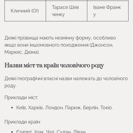
Тарасе Шев
Іване Франк
Кличний (О!)
ченку
у
Деякі прізвища мають незмінну форму, особливо
якщо вони іншомовного походження (Джонсон,
Маркес, Дюма).
Назви міст та країн чоловічого роду
Деякі географічні власні назви належать до чоловічого
роду.
Приклади міст:
Київ, Харків, Лондон, Париж, Берлін, Токіо.
Приклади країн:
Єгипет, Ірак, Чад, Судан, Ліван.