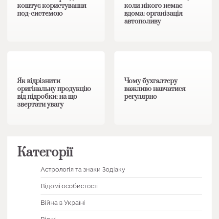
коштує користування
коли нікого немає
под-системою
вдома: організація
автополиву
1 хв читання
0
1 хв читання
0
Як відрізнити
Чому бухгалтеру
оригінальну продукцію
важливо навчатися
від підробки: на що
регулярно
звертати увагу
Категорії
Астрологія та знаки Зодіаку
Відомі особистості
Війна в Україні