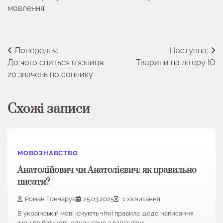
мовлення.
Навігація
Попередня:
Наступна:
До чого сниться в’язниця:
Тварини на літеру Ю
записів
20 значень по соннику
Схожі записи
МОВОЗНАВСТВО
Анатолійович чи Анатолієвич: як правильно
писати?
Роман Гончарук
25.03.2025
1 хв.читання
В українській мові існують чіткі правила щодо написання
імен по батькові, однак саме з варіантом…