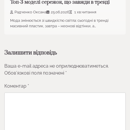
Топ-3 моделі сережок, що завжди в тренді
Радченко Оксана
25.06.2026
1 хв.читання
Мода змінюється зі швидкістю світла: сьогодні в тренді
масивний пластик, завтра – неонові відтінки, а…
Залишити відповідь
Ваша e-mail адреса не оприлюднюватиметься.
Обов’язкові поля позначені
*
Коментар
*