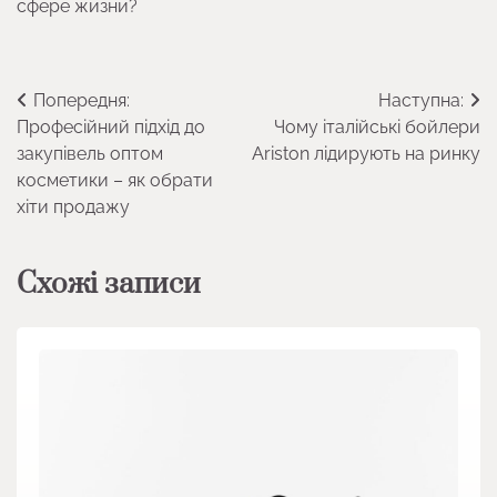
сфере жизни?
Навігація
Попередня:
Наступна:
Професійний підхід до
Чому італійські бойлери
записів
закупівель оптом
Ariston лідирують на ринку
косметики – як обрати
хіти продажу
Схожі записи