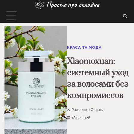
Просто про складне
Перейти
до
вмісту
КРАСА ТА МОДА
Xiaomoxuan:
системный уход
за волосами без
компромиссов
Радченко Оксана
18.02.2026