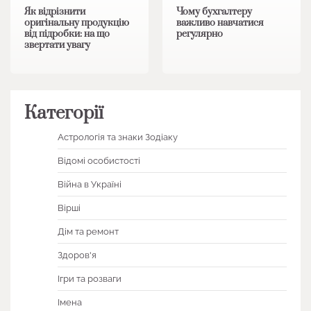
Як відрізнити
Чому бухгалтеру
оригінальну продукцію
важливо навчатися
від підробки: на що
регулярно
звертати увагу
Категорії
Астрологія та знаки Зодіаку
Відомі особистості
Війна в Україні
Вірші
Дім та ремонт
Здоров'я
Ігри та розваги
Імена