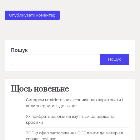
Пошук
Пошук
Щось новеньке
Синдром полікістозних яєчників: що варто знати і
коли звернутись до лікаря
Як прибрати заломи на взутті: шкіра, замша та
кросівки
ТОП-7 сфер застосування ОСБ плити: де матеріал
справді працює