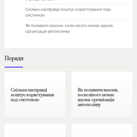
Скільки насправді коштує користування под-
системою
Як поливати вазони, коли нікого немає вдома:
організація автополиву
Поради
1 хв читання
0
1 хв читання
0
Скільки насправді
Як поливати вазони,
коштує користування
коли нікого немає
под-системою
вдома: організація
автополиву
1 хв читання
0
1 хв читання
0