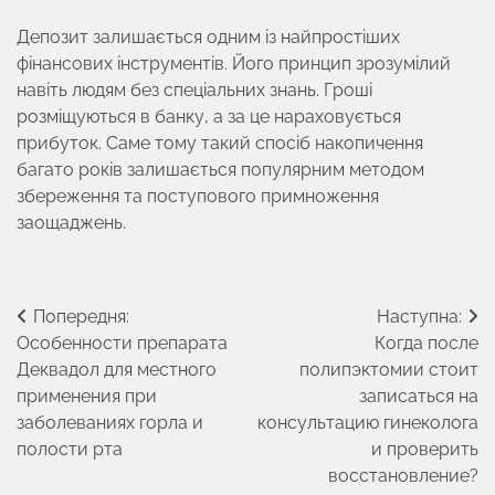
Депозит залишається одним із найпростіших
фінансових інструментів. Його принцип зрозумілий
навіть людям без спеціальних знань. Гроші
розміщуються в банку, а за це нараховується
прибуток. Саме тому такий спосіб накопичення
багато років залишається популярним методом
збереження та поступового примноження
заощаджень.
Навігація
Попередня:
Наступна:
Особенности препарата
Когда после
записів
Деквадол для местного
полипэктомии стоит
применения при
записаться на
заболеваниях горла и
консультацию гинеколога
полости рта
и проверить
восстановление?