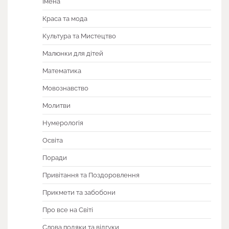
Імена
Краса та мода
Культура та Мистецтво
Малюнки для дітей
Математика
Мовознавство
Молитви
Нумерологія
Освіта
Поради
Привітання та Поздоровлення
Прикмети та забобони
Про все на Світі
Слова подяки та відгуки