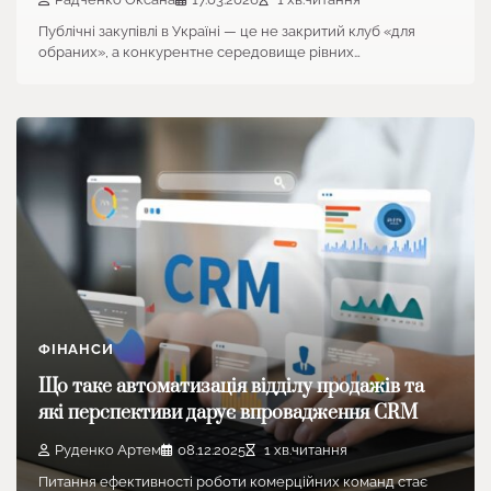
Публічні закупівлі в Україні — це не закритий клуб «для
обраних», а конкурентне середовище рівних…
ФІНАНСИ
Що таке автоматизація відділу продажів та
які перспективи дарує впровадження CRM
Руденко Артем
08.12.2025
1 хв.читання
Питання ефективності роботи комерційних команд стає