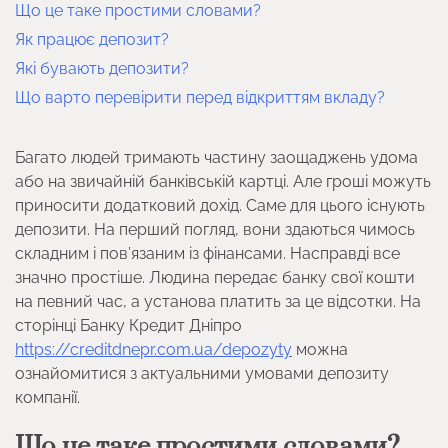
Що це таке простими словами?
Як працює депозит?
Які бувають депозити?
Що варто перевірити перед відкриттям вкладу?
Багато людей тримають частину заощаджень удома
або на звичайній банківській картці. Але гроші можуть
приносити додатковий дохід. Саме для цього існують
депозити. На перший погляд, вони здаються чимось
складним і пов’язаним із фінансами. Насправді все
значно простіше. Людина передає банку свої кошти
на певний час, а установа платить за це відсотки. На
сторінці Банку Кредит Дніпро
https://creditdnepr.com.ua/depozyty
можна
ознайомитися з актуальними умовами депозиту
компанії.
Що це таке простими словами?