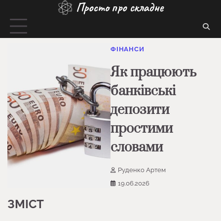
Просто про складне
Перейти
до
вмісту
ФІНАНСИ
Як працюють
банківські
депозити
простими
словами
Руденко Артем
19.06.2026
ЗМІСТ