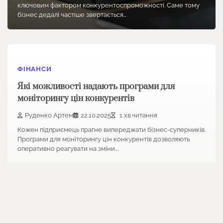
ключовим фактором конкурентоспроможності. Саме тому
бізнес дедалі частіше звертається…
ФІНАНСИ
Які можливості надають програми для
моніторингу цін конкурентів
Руденко Артем
22.10.2025
1 хв.читання
Кожен підприємець прагне випереджати бізнес-суперників.
Програми для моніторингу цін конкурентів дозволяють
оперативно реагувати на зміни.…