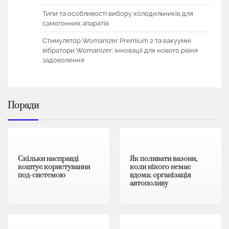
Типи та особливості вибору холодильників для
самогонних апаратів
Стимулятор Womanizer Premium 2 та вакуумні
вібратори Womanizer: інновації для нового рівня
задоволення
Поради
1 хв читання
0
1 хв читання
0
Скільки насправді
Як поливати вазони,
коштує користування
коли нікого немає
под-системою
вдома: організація
автополиву
1 хв читання
0
1 хв читання
0