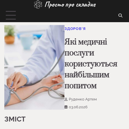
Просто про складне
Перейти
до
вмісту
ЗДОРОВ'Я
Які медичні
послуги
користуються
найбільшим
попитом
Руденко Артем
03.06.2026
ЗМІСТ