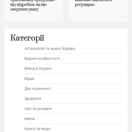
оригінальну продукцію
важливо навчатися
від підробки: на що
регулярно
звертати увагу
Категорії
Астрологія та знаки Зодіаку
Відомі особистості
Війна в Україні
Вірші
Дім та ремонт
Здоров'я
Ігри та розваги
Імена
Краса та мода