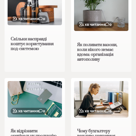
1 хв читання
0
1 хв читання
0
Скільки насправді
коштує користування
Як поливати вазони,
под-системою
коли нікого немає
вдома: організація
автополиву
1 хв читання
0
1 хв читання
0
Як відрізнити
Чому бухгалтеру