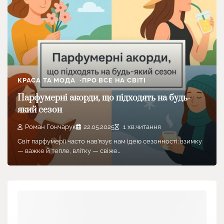
КРАСА ТА МОДА
ПРО ВСЕ НА СВІТІ
Парфумерні акорди, що підходять на будь-
який сезон
Роман Гончарук
22.05.2025
1 хв.читання
Світ парфумерії часто нав’язує нам ідею сезонності: взимку
— важке й тепле, влітку — свіже…