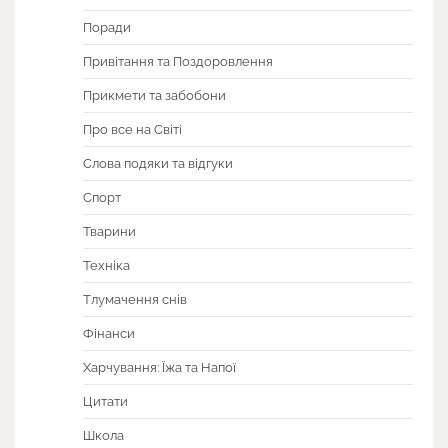
Поради
Привітання та Поздоровлення
Прикмети та забобони
Про все на Світі
Слова подяки та відгуки
Спорт
Тварини
Техніка
Тлумачення снів
Фінанси
Харчування: Їжа та Напої
Цитати
Школа