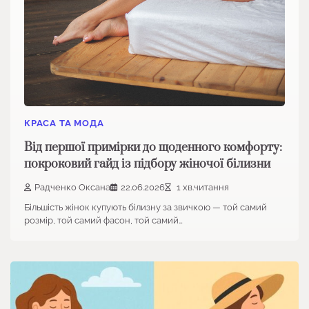
КРАСА ТА МОДА
Від першої примірки до щоденного комфорту:
покроковий гайд із підбору жіночої білизни
Радченко Оксана
22.06.2026
1 хв.читання
Більшість жінок купують білизну за звичкою — той самий
розмір, той самий фасон, той самий…