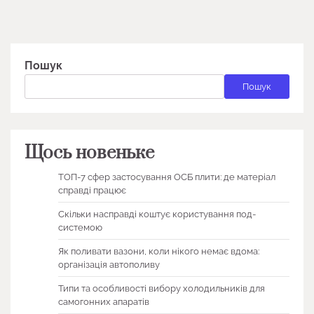
Пошук
Пошук
Щось новеньке
ТОП-7 сфер застосування ОСБ плити: де матеріал
справді працює
Скільки насправді коштує користування под-
системою
Як поливати вазони, коли нікого немає вдома:
організація автополиву
Типи та особливості вибору холодильників для
самогонних апаратів