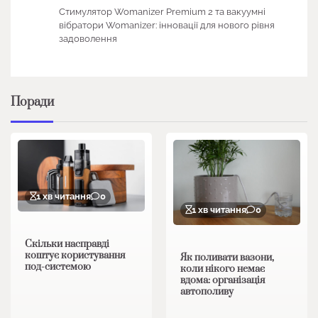
Стимулятор Womanizer Premium 2 та вакуумні
вібратори Womanizer: інновації для нового рівня
задоволення
Поради
1 хв читання
0
1 хв читання
0
Скільки насправді
коштує користування
Як поливати вазони,
под-системою
коли нікого немає
вдома: організація
автополиву