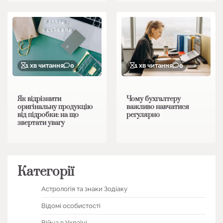
1 хв читання
0
1 хв читання
0
Як відрізнити
Чому бухгалтеру
оригінальну продукцію
важливо навчатися
від підробки: на що
регулярно
звертати увагу
Категорії
Астрологія та знаки Зодіаку
Відомі особистості
Війна в Україні