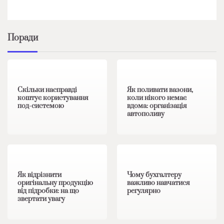
Поради
1 хв читання
0
1 хв читання
0
Скільки насправді
Як поливати вазони,
коштує користування
коли нікого немає
под-системою
вдома: організація
автополиву
1 хв читання
0
1 хв читання
0
Як відрізнити
Чому бухгалтеру
оригінальну продукцію
важливо навчатися
від підробки: на що
регулярно
звертати увагу