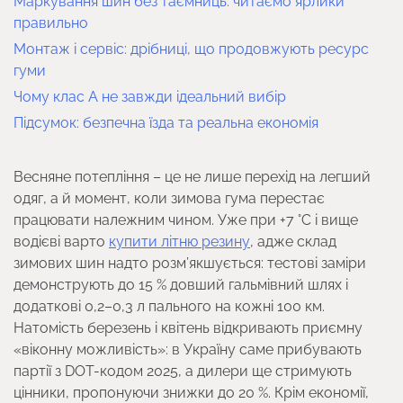
Маркування шин без таємниць: читаємо ярлики
правильно
Монтаж і сервіс: дрібниці, що продовжують ресурс
гуми
Чому клас A не завжди ідеальний вибір
Підсумок: безпечна їзда та реальна економія
Весняне потепління – це не лише перехід на легший
одяг, а й момент, коли зимова гума перестає
працювати належним чином. Уже при +7 °C і вище
водієві варто
купити літню резину
, адже склад
зимових шин надто розм’якшується: тестові заміри
демонструють до 15 % довший гальмівний шлях і
додаткові 0,2–0,3 л пального на кожні 100 км.
Натомість березень і квітень відкривають приємну
«віконну можливість»: в Україну саме прибувають
партії з DOT-кодом 2025, а дилери ще стримують
цінники, пропонуючи знижки до 20 %. Крім економії,