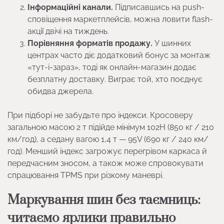
Інформаційні канали.
Підписавшись на push-
сповіщення маркетплейсів, можна ловити flash-
акції двічі на тиждень.
Порівняння форматів продажу.
У шинних
центрах часто діє додатковий бонус за монтаж
«тут-і-зараз», тоді як онлайн-магазин додає
безплатну доставку. Виграє той, хто поєднує
обидва джерела.
При підборі не забудьте про індекси. Кросоверу
загальною масою 2 т підійде мінімум 102H (850 кг / 210
км/год), а седану вагою 1,4 т — 95V (690 кг / 240 км/
год). Менший індекс загрожує перегрівом каркаса й
передчасним зносом, а також може спровокувати
спрацювання TPMS при різкому маневрі.
Маркування шин без таємниць:
читаємо ярлики правильно