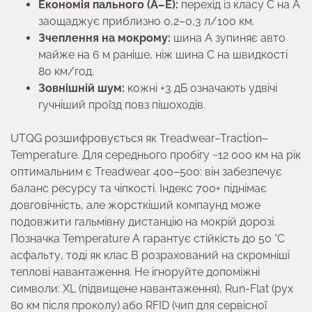
Економія пального (A–E):
перехід із класу C на A
заощаджує приблизно 0,2–0,3 л/100 км.
Зчеплення на мокрому:
шина A зупиняє авто
майже на 6 м раніше, ніж шина C на швидкості
80 км/год.
Зовнішній шум:
кожні +3 дБ означають удвічі
гучніший проїзд повз пішоходів.
UTQG розшифровується як Treadwear–Traction–
Temperature. Для середнього пробігу ~12 000 км на рік
оптимальним є Treadwear 400–500: він забезпечує
баланс ресурсу та чіпкості. Індекс 700+ піднімає
довговічність, але жорсткіший компаунд може
подовжити гальмівну дистанцію на мокрій дорозі.
Позначка Temperature A гарантує стійкість до 50 °C
асфальту, тоді як клас B розрахований на скромніші
теплові навантаження. Не ігноруйте допоміжні
символи: XL (підвищене навантаження), Run-Flat (рух
80 км після проколу) або RFID (чип для сервісної