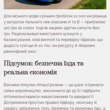
Для міського водія з річним пробігом 10 000 км різниця
у витратах пального між класами A та B — приблизно
120 грн за сезон, тоді як націнка здатна сягнути 800
грн. Раціональніше інвестувати ці кошти у
балансування, нові вентилі та перевірку підвіски, що
додасть гумі ще 8–10 тис. км ресурсу й збереже
рівномірний знос.
Підсумок: безпечна їзда та
реальна економія
Весняна покупка літньої резини — це шанс отримати
свіже виробництво, зекономити до 25 % і підібрати
оптимальні індекси навантаження та швидкості.
Дотримання простих правил підбору, монтажу й
сервісу забезпечує тиху, безпечну та економну їзду, а