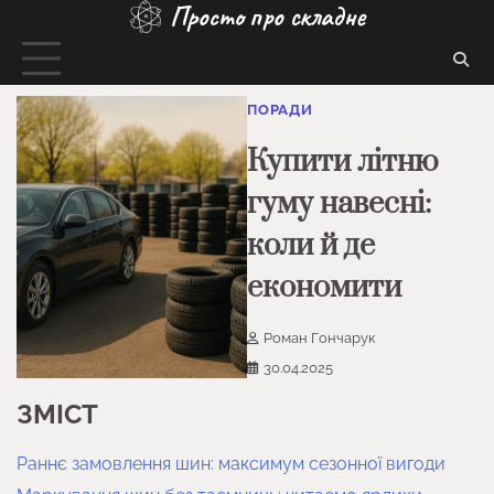
Просто про складне
Перейти
до
вмісту
ПОРАДИ
Купити літню
гуму навесні:
коли й де
економити
Роман Гончарук
30.04.2025
ЗМІСТ
Раннє замовлення шин: максимум сезонної вигоди